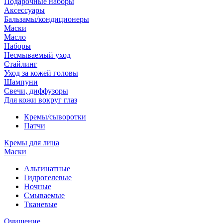
Подарочные наборы
Аксессуары
Бальзамы/кондиционеры
Маски
Масло
Наборы
Несмываемый уход
Стайлинг
Уход за кожей головы
Шампуни
Свечи, диффузоры
Для кожи вокруг глаз
Кремы/сыворотки
Патчи
Кремы для лица
Маски
Альгинатные
Гидрогелевые
Ночные
Смываемые
Тканевые
Очищение