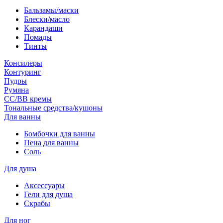
Бальзамы/маски
Блески/масло
Карандаши
Помады
Тинты
Консилеры
Контуринг
Пудры
Румяна
СС/ВВ кремы
Тональные средства/кушоны
Для ванны
Бомбочки для ванны
Пена для ванны
Соль
Для душа
Аксессуары
Гели для душа
Скрабы
Для ног