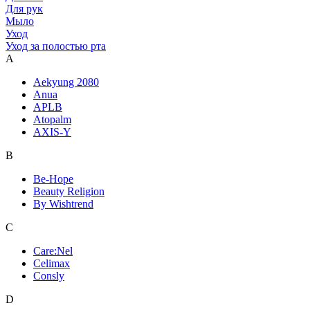
Для рук
Мыло
Уход
Уход за полостью рта
A
Aekyung 2080
Anua
APLB
Atopalm
AXIS-Y
B
Be-Hope
Beauty Religion
By Wishtrend
C
Care:Nel
Celimax
Consly
D