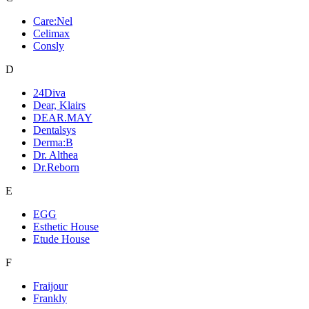
Care:Nel
Celimax
Consly
D
24Diva
Dear, Klairs
DEAR.MAY
Dentalsys
Derma:B
Dr. Althea
Dr.Reborn
E
EGG
Esthetic House
Etude House
F
Fraijour
Frankly