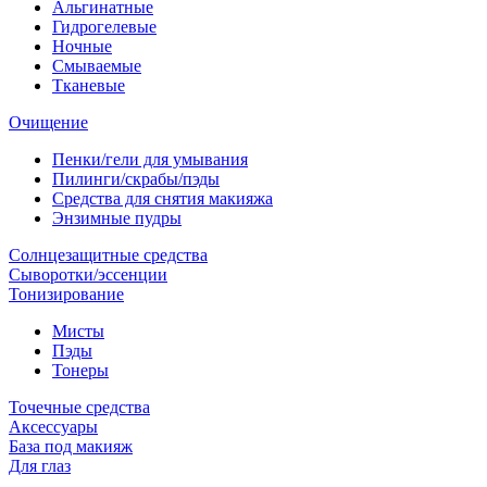
Альгинатные
Гидрогелевые
Ночные
Смываемые
Тканевые
Очищение
Пенки/гели для умывания
Пилинги/скрабы/пэды
Средства для снятия макияжа
Энзимные пудры
Солнцезащитные средства
Сыворотки/эссенции
Тонизирование
Мисты
Пэды
Тонеры
Точечные средства
Аксессуары
База под макияж
Для глаз