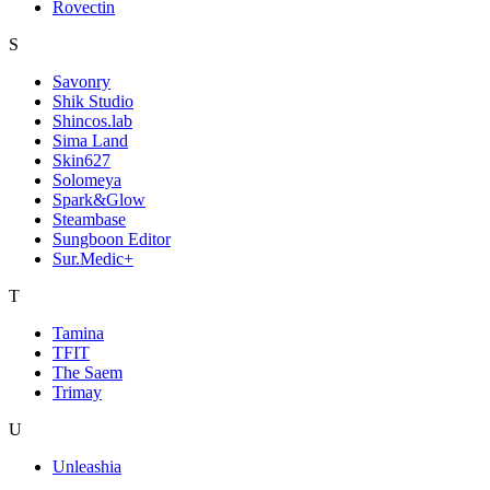
Rovectin
S
Savonry
Shik Studio
Shincos.lab
Sima Land
Skin627
Solomeya
Spark&Glow
Steambase
Sungboon Editor
Sur.Medic+
T
Tamina
TFIT
The Saem
Trimay
U
Unleashia