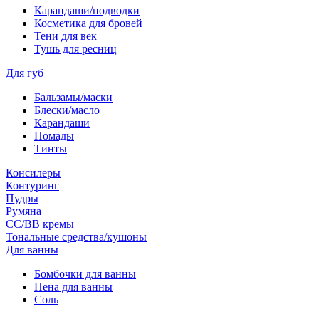
Карандаши/подводки
Косметика для бровей
Тени для век
Тушь для ресниц
Для губ
Бальзамы/маски
Блески/масло
Карандаши
Помады
Тинты
Консилеры
Контуринг
Пудры
Румяна
СС/ВВ кремы
Тональные средства/кушоны
Для ванны
Бомбочки для ванны
Пена для ванны
Соль