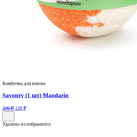
Бомбочка для ванны
Savonry (1 шт) Mandarin
Первоначальная
Текущая
200
₽
120
₽
цена
цена:
составляла
120 ₽.
Удалено из избранного
200 ₽.