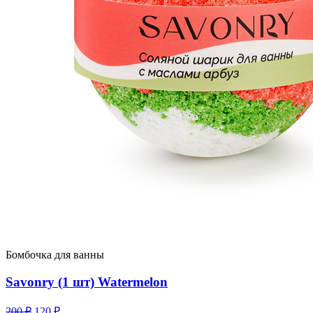
Бомбочка для ванны
Savonry (1 шт) Watermelon
Первоначальная
Текущая
200
₽
120
₽