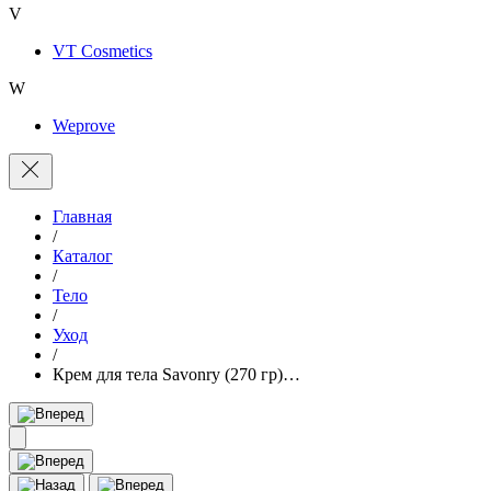
V
VT Cosmetics
W
Weprove
Главная
/
Каталог
/
Тело
/
Уход
/
Крем для тела Savonry (270 гр)…