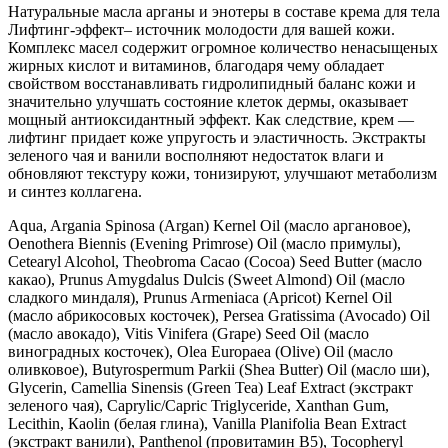
Лифтинг-
Натуральные масла арганы и энотеры в составе крема для тела
эффект
Лифтинг-эффект– источник молодости для вашей кожи.
Комплекс масел содержит огромное количество ненасыщеных
жирных кислот и витаминов, благодаря чему обладает
свойством восстанавливать гидролипидный баланс кожи и
значительно улучшать состояние клеток дермы, оказывает
мощный антиоксидантный эффект. Как следствие, крем —
лифтинг придает коже упругость и эластичность. Экстракты
зеленого чая и ванили восполняют недостаток влаги и
обновляют текстуру кожи, тонизируют, улучшают метаболизм
и синтез коллагена.
Aqua, Argania Spinosa (Argan) Kernel Oil (масло аргановое),
Oenothera Biennis (Evening Primrose) Oil (масло примулы),
Сetearyl Alcohol, Theobroma Сacao (Cocoa) Seed Butter (масло
какао), Prunus Amygdalus Dulcis (Sweet Almond) Oil (масло
сладкого миндаля), Prunus Armeniaca (Apricot) Kernel Oil
(масло абрикосовых косточек), Persea Gratissima (Avocado) Oil
(масло авокадо), Vitis Vinifera (Grape) Seed Oil (масло
виноградных косточек), Olea Еuropaea (Olive) Oil (масло
оливковое), Butyrospermum Parkii (Shea Butter) Oil (масло ши),
Glycerin, Camellia Sinensis (Green Tea) Leaf Extract (экстракт
зеленого чая), Caprylic/Capric Triglyceride, Xanthan Gum,
Lecithin, Кaolin (белая глина), Vanilla Planifolia Bean Extract
(экстракт ванили), Panthenol (провитамин В5), Tocopheryl