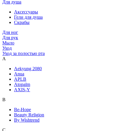
Для душа
Аксессуары
Гели для душа
Скрабы
Для ног
Для рук
Мыло
Уход
Уход за полостью рта
A
Aekyung 2080
Anua
APLB
Atopalm
AXIS-Y
B
Be-Hope
Beauty Religion
By Wishtrend
C