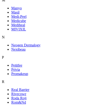
M
Manyo
Masil
Medi-Peel
Medicube
Mediheal
MIVIXIL
N
Neogen Dermalogy
Nextbeau
P
Petitfee
Privia
Promakeup
R
Real Barrier
Rivecowe
Roda Roji
Rom&Nd