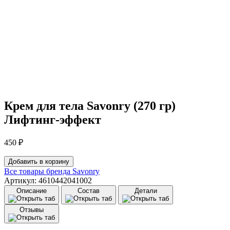
Крем для тела Savonry (270 гр)
Лифтинг-эффект
450
₽
Количество
Добавить в корзину
товара
Все товары бренда
Savonry
Крем
Артикул: 4610442041002
для
Описание
Состав
Детали
тела
Savonry
Отзывы
(270
гр)