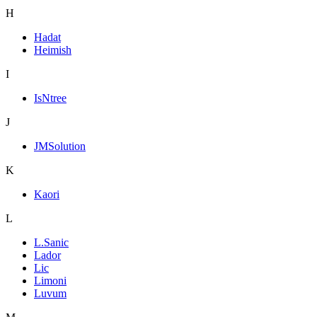
H
Hadat
Heimish
I
IsNtree
J
JMSolution
K
Kaori
L
L.Sanic
Lador
Lic
Limoni
Luvum