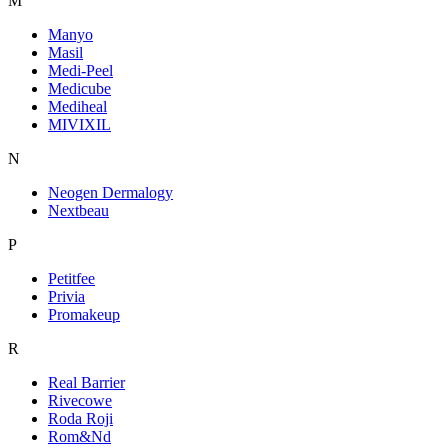
M
Manyo
Masil
Medi-Peel
Medicube
Mediheal
MIVIXIL
N
Neogen Dermalogy
Nextbeau
P
Petitfee
Privia
Promakeup
R
Real Barrier
Rivecowe
Roda Roji
Rom&Nd