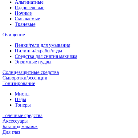
Альгинатные
Гидрогелевые
Ночные
Смываемые
Тканевые
Очищение
Пенки/гели для умывания
Пилинги/скрабы/пэды
Средства для снятия макияжа
Энзимные пудры
Солнцезащитные средства
Сыворотки/эссенции
Тонизирование
Мисты
Пэды
Тонеры
Точечные средства
Аксессуары
База под макияж
Для глаз