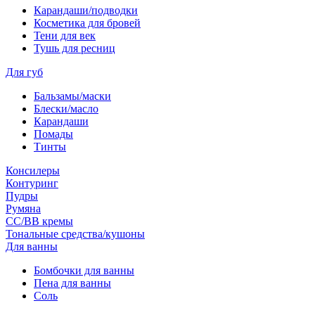
Карандаши/подводки
Косметика для бровей
Тени для век
Тушь для ресниц
Для губ
Бальзамы/маски
Блески/масло
Карандаши
Помады
Тинты
Консилеры
Контуринг
Пудры
Румяна
СС/ВВ кремы
Тональные средства/кушоны
Для ванны
Бомбочки для ванны
Пена для ванны
Соль