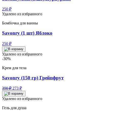
250
₽
Удалено из избранного
Бомбочка для ванны
Savonry (1 шт) Яблоко
250
₽
Удалено из избранного
-30%
Крем для тела
Savonry (150 гр) Грейпфрут
Первоначальная
Текущая
390
₽
273
₽
цена
цена:
составляла
273 ₽.
Удалено из избранного
390 ₽.
Гель для душа