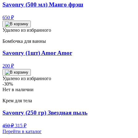
Savonry (500 мл) Манго фрэш
650
₽
Удалено из избранного
Бомбочка для ванны
Savonry (1шт) Amor Amor
200
₽
Удалено из избранного
-30%
Нет в наличии
Крем для тела
Savonry (250 гр) Звездная пыль
Первоначальная
Текущая
450
₽
315
₽
цена
цена:
Перейти в каталог
составляла
315 ₽.