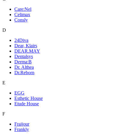
Care:Nel
Celimax
Consly
D
24Diva
Dear, Klairs
DEAR.MAY
Dentalsys
Derma:B
Dr. Althea
Dr.Reborn
E
EGG
Esthetic House
Etude House
F
Fraijour
Frankly