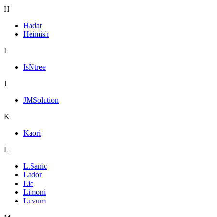
H
Hadat
Heimish
I
IsNtree
J
JMSolution
K
Kaori
L
L.Sanic
Lador
Lic
Limoni
Luvum