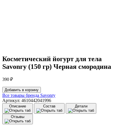
Косметический йогурт для тела
Savonry (150 гр) Черная смородина
390
₽
Количество
Добавить в корзину
товара
Все товары бренда
Savonry
Косметический
Артикул: 4610442041996
йогурт
Описание
Состав
Детали
для
тела
Отзывы
Savonry
(150