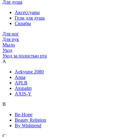
Для душа
Аксессуары
Гели для душа
Скрабы
Для ног
Для рук
Мыло
Уход
Уход за полостью рта
A
Aekyung 2080
Anua
APLB
Atopalm
AXIS-Y
B
Be-Hope
Beauty Religion
By Wishtrend
C