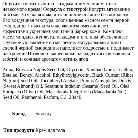
гр)
Ощутите свежесть лета с каждым применением этого
Черная
невесомого крема! Формула с текстурой йогурта мгновенно
смородина
впитывается, даря коже интенсивное питание без липкости.
Его воздушная текстура, обогащенная маслом семян черной
смородины с высоким содержанием омега-кислот,
эффективно укрепляет защитный барьер кожи. Комплекс
масел миндаля, кунжута, макадамии и оливы обеспечивает
глубокое увлажнение и смягчение. Натуральный аромат
спелой черной смородины наполняет бодростью и поднимает
настроение Позвольте вашей коже насладиться освежающей
заботой и сочным ароматом летних ягод!
Aqua, Brassica Napus Seed Oil, Glycerin, Xanthan Gum, Lecithin,
Betaine, Benzyl Alcohol, Ethylhexylglycerin, Black Currant (Ribes
Nigrum) Seed Oil, Tocopheryl Acetate, Prunus Amygdalus Dulcis
(Sweet Almond) Oil, Sesamum Indicum (Sesame) Seed Oil, Olea
Еuropaea (Olive) Oil, Macadamia Integrifolia (Macadamia Nut)
Seed Oil, Panthenol, Parfum, C.I. 28440.
Бренд
Savonry
Тип продукта
Крем для тела