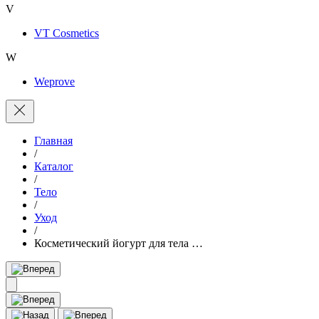
V
VT Cosmetics
W
Weprove
Главная
/
Каталог
/
Тело
/
Уход
/
Косметический йогурт для тела …