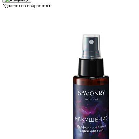
составляла
350 ₽.
Удалено из избранного
500 ₽.