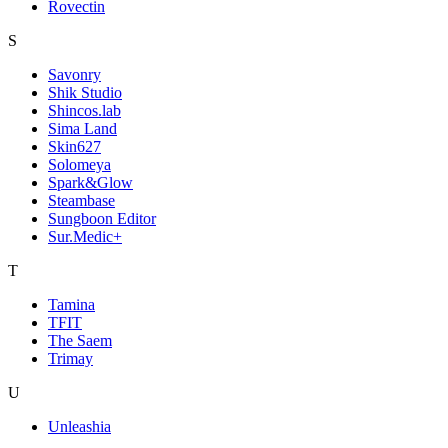
Rovectin
S
Savonry
Shik Studio
Shincos.lab
Sima Land
Skin627
Solomeya
Spark&Glow
Steambase
Sungboon Editor
Sur.Medic+
T
Tamina
TFIT
The Saem
Trimay
U
Unleashia