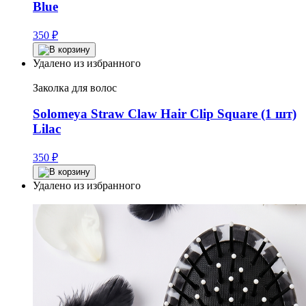
Blue
350
₽
Удалено из избранного
Заколка для волос
Solomeya Straw Claw Hair Clip Square (1 шт)
Lilac
350
₽
Удалено из избранного