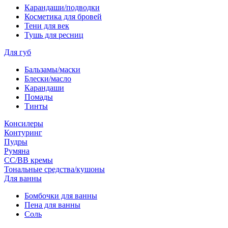
Карандаши/подводки
Косметика для бровей
Тени для век
Тушь для ресниц
Для губ
Бальзамы/маски
Блески/масло
Карандаши
Помады
Тинты
Консилеры
Контуринг
Пудры
Румяна
СС/ВВ кремы
Тональные средства/кушоны
Для ванны
Бомбочки для ванны
Пена для ванны
Соль