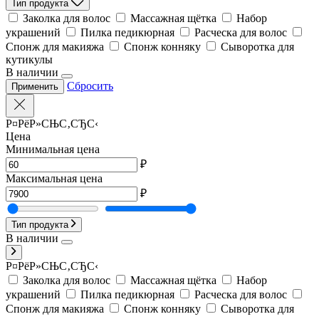
Тип продукта
Заколка для волос
Массажная щётка
Набор
украшений
Пилка педикюрная
Расческа для волос
Спонж для макияжа
Спонж конняку
Сыворотка для
кутикулы
В наличии
Сбросить
Применить
Р¤РёР»СЊС‚СЂС‹
Цена
Минимальная цена
₽
Максимальная цена
₽
Тип продукта
В наличии
Р¤РёР»СЊС‚СЂС‹
Заколка для волос
Массажная щётка
Набор
украшений
Пилка педикюрная
Расческа для волос
Спонж для макияжа
Спонж конняку
Сыворотка для