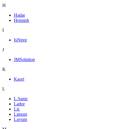
H
Hadat
Heimish
I
IsNtree
J
JMSolution
K
Kaori
L
L.Sanic
Lador
Lic
Limoni
Luvum