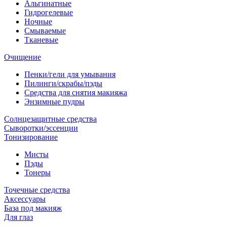
Альгинатные
Гидрогелевые
Ночные
Смываемые
Тканевые
Очищение
Пенки/гели для умывания
Пилинги/скрабы/пэды
Средства для снятия макияжа
Энзимные пудры
Солнцезащитные средства
Сыворотки/эссенции
Тонизирование
Мисты
Пэды
Тонеры
Точечные средства
Аксессуары
База под макияж
Для глаз