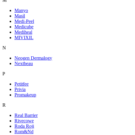
M
Manyo
Masil
Medi-Peel
Medicube
Mediheal
MIVIXIL
N
Neogen Dermalogy
Nextbeau
P
Petitfee
Privia
Promakeup
R
Real Barrier
Rivecowe
Roda Roji
Rom&Nd