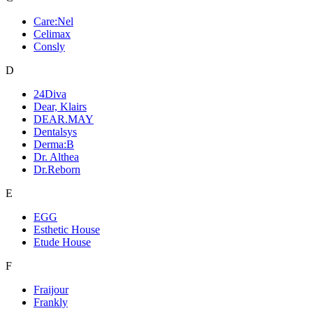
Care:Nel
Celimax
Consly
D
24Diva
Dear, Klairs
DEAR.MAY
Dentalsys
Derma:B
Dr. Althea
Dr.Reborn
E
EGG
Esthetic House
Etude House
F
Fraijour
Frankly