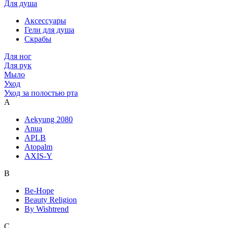
Для душа
Аксессуары
Гели для душа
Скрабы
Для ног
Для рук
Мыло
Уход
Уход за полостью рта
A
Aekyung 2080
Anua
APLB
Atopalm
AXIS-Y
B
Be-Hope
Beauty Religion
By Wishtrend
C