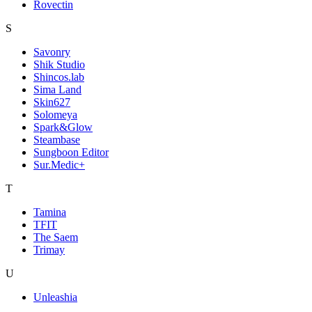
Rovectin
S
Savonry
Shik Studio
Shincos.lab
Sima Land
Skin627
Solomeya
Spark&Glow
Steambase
Sungboon Editor
Sur.Medic+
T
Tamina
TFIT
The Saem
Trimay
U
Unleashia