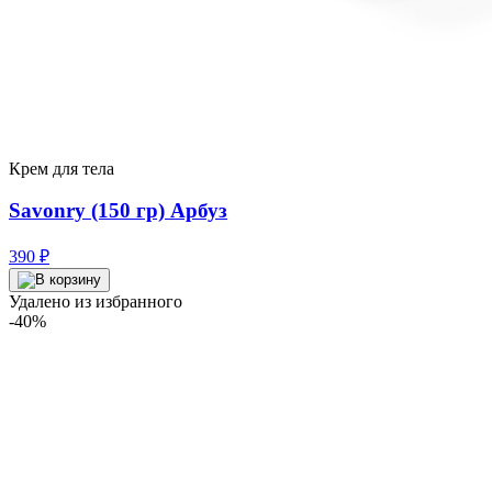
Крем для тела
Savonry (150 гр) Арбуз
390
₽
Удалено из избранного
-40%