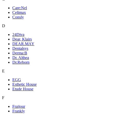
Care:Nel
Celimax
Consly
D
24Diva
Dear, Klairs
DEAR.MAY
Dentalsys
Derma:B
Dr. Althea
Dr.Reborn
E
EGG
Esthetic House
Etude House
F
Fraijour
Frankly