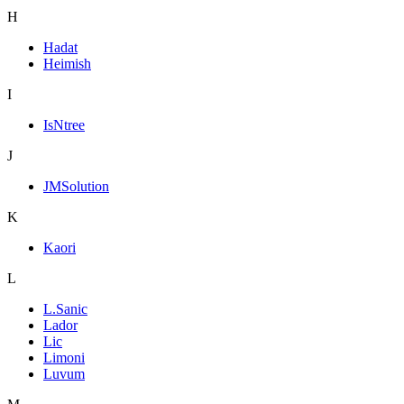
H
Hadat
Heimish
I
IsNtree
J
JMSolution
K
Kaori
L
L.Sanic
Lador
Lic
Limoni
Luvum