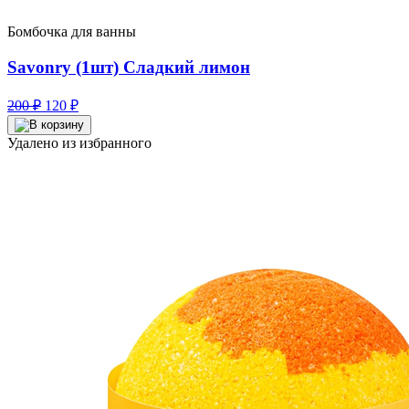
Бомбочка для ванны
Savonry (1шт) Сладкий лимон
Первоначальная
Текущая
200
₽
120
₽
цена
цена:
составляла
120 ₽.
Удалено из избранного
200 ₽.