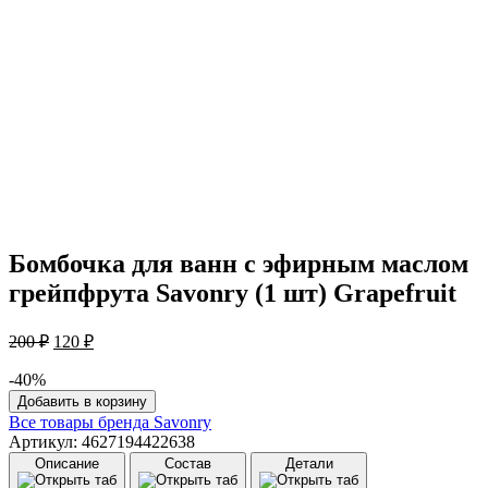
Бомбочка для ванн с эфирным маслом
грейпфрута Savonry (1 шт) Grapefruit
Первоначальная
Текущая
200
₽
120
₽
цена
цена:
составляла
-40%
120 ₽.
Количество
200 ₽.
Добавить в корзину
товара
Все товары бренда
Savonry
Бомбочка
Артикул: 4627194422638
для
Описание
Состав
Детали
ванн