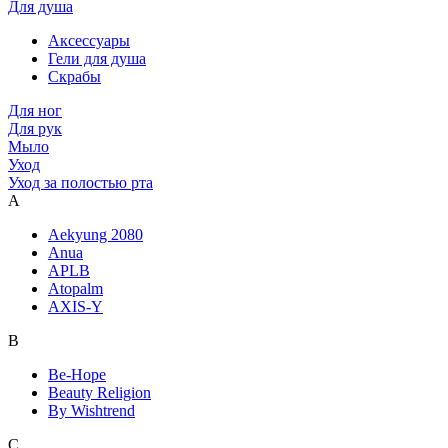
Для душа
Аксессуары
Гели для душа
Скрабы
Для ног
Для рук
Мыло
Уход
Уход за полостью рта
A
Aekyung 2080
Anua
APLB
Atopalm
AXIS-Y
B
Be-Hope
Beauty Religion
By Wishtrend
C