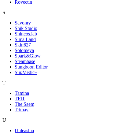
Rovectin
S
Savonry
Shik Studio
Shincos.lab
Sima Land
Skin627
Solomeya
Spark&Glow
Steambase
Sungboon Editor
Sur.Medic+
T
Tamina
TFIT
The Saem
Trimay
U
Unleashia