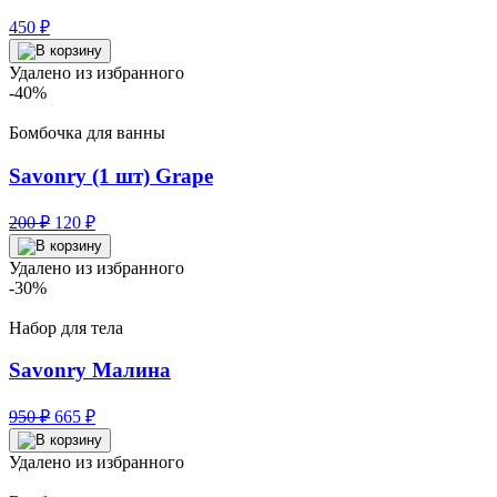
450
₽
Удалено из избранного
-40%
Бомбочка для ванны
Savonry (1 шт) Grape
Первоначальная
Текущая
200
₽
120
₽
цена
цена:
составляла
120 ₽.
Удалено из избранного
200 ₽.
-30%
Набор для тела
Savonry Малина
Первоначальная
Текущая
950
₽
665
₽
цена
цена:
составляла
665 ₽.
Удалено из избранного
950 ₽.