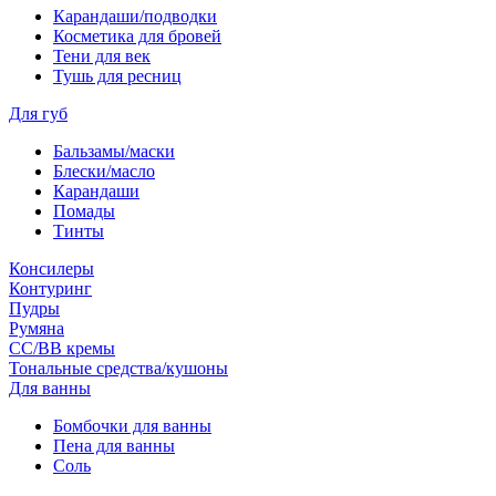
Карандаши/подводки
Косметика для бровей
Тени для век
Тушь для ресниц
Для губ
Бальзамы/маски
Блески/масло
Карандаши
Помады
Тинты
Консилеры
Контуринг
Пудры
Румяна
СС/ВВ кремы
Тональные средства/кушоны
Для ванны
Бомбочки для ванны
Пена для ванны
Соль