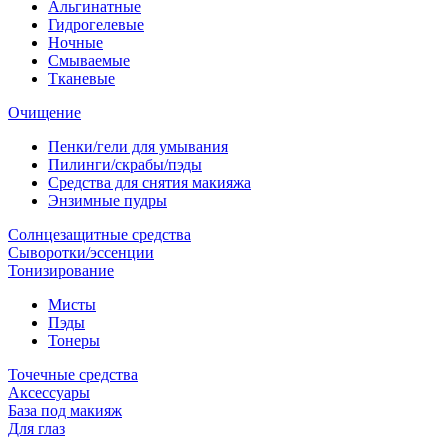
Альгинатные
Гидрогелевые
Ночные
Смываемые
Тканевые
Очищение
Пенки/гели для умывания
Пилинги/скрабы/пэды
Средства для снятия макияжа
Энзимные пудры
Солнцезащитные средства
Сыворотки/эссенции
Тонизирование
Мисты
Пэды
Тонеры
Точечные средства
Аксессуары
База под макияж
Для глаз