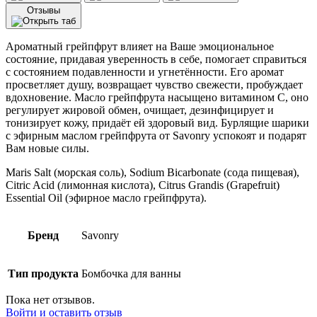
с
Отзывы
эфирным
маслом
грейпфрута
Ароматный грейпфрут влияет на Ваше эмоциональное
Savonry
состояние, придавая уверенность в себе, помогает справиться
(1
с состоянием подавленности и угнетённости. Его аромат
шт)
просветляет душу, возвращает чувство свежести, пробуждает
Grapefruit
вдохновение. Масло грейпфрута насыщено витамином С, оно
регулирует жировой обмен, очищает, дезинфицирует и
тонизирует кожу, придаёт ей здоровый вид. Бурлящие шарики
с эфирным маслом грейпфрута от Savonry успокоят и подарят
Вам новые силы.
Maris Salt (морская соль), Sodium Вicarbonate (сода пищевая),
Citric Acid (лимонная кислота), Citrus Grandis (Grapefruit)
Essential Oil (эфирное масло грейпфрута).
Бренд
Savonry
Тип продукта
Бомбочка для ванны
Пока нет отзывов.
Войти и оставить отзыв