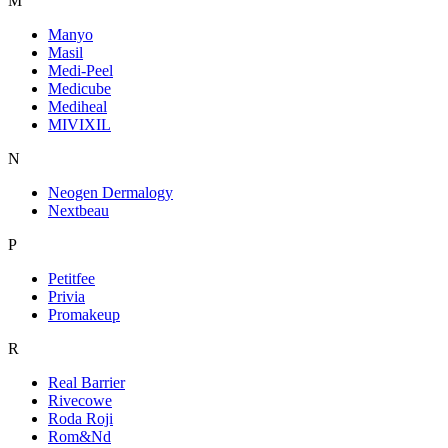
M
Manyo
Masil
Medi-Peel
Medicube
Mediheal
MIVIXIL
N
Neogen Dermalogy
Nextbeau
P
Petitfee
Privia
Promakeup
R
Real Barrier
Rivecowe
Roda Roji
Rom&Nd