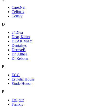
Care:Nel
Celimax
Consly
D
24Diva
Dear, Klairs
DEAR.MAY
Dentalsys
Derma:B
Dr. Althea
Dr.Reborn
E
EGG
Esthetic House
Etude House
F
Fraijour
Frankly