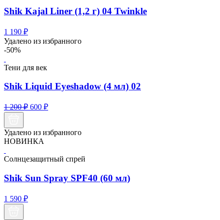
Shik Kajal Liner (1,2 г) 04 Twinkle
1 190
₽
Удалено из избранного
-50%
Тени для век
Shik Liquid Eyeshadow (4 мл) 02
Первоначальная
Текущая
1 200
₽
600
₽
цена
цена:
составляла
600 ₽.
1
Удалено из избранного
НОВИНКА
200 ₽.
Солнцезащитный спрей
Shik Sun Spray SPF40 (60 мл)
1 590
₽