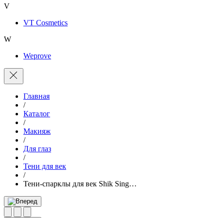
V
VT Cosmetics
W
Weprove
Главная
/
Каталог
/
Макияж
/
Для глаз
/
Тени для век
/
Тени-спарклы для век Shik Sing…