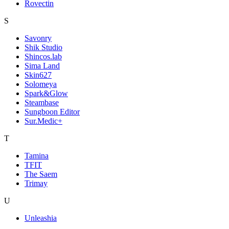
Rovectin
S
Savonry
Shik Studio
Shincos.lab
Sima Land
Skin627
Solomeya
Spark&Glow
Steambase
Sungboon Editor
Sur.Medic+
T
Tamina
TFIT
The Saem
Trimay
U
Unleashia