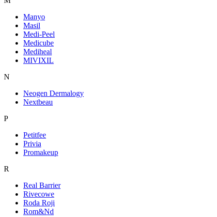
M
Manyo
Masil
Medi-Peel
Medicube
Mediheal
MIVIXIL
N
Neogen Dermalogy
Nextbeau
P
Petitfee
Privia
Promakeup
R
Real Barrier
Rivecowe
Roda Roji
Rom&Nd