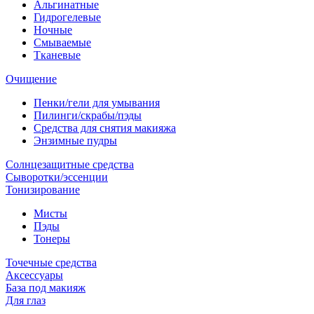
Альгинатные
Гидрогелевые
Ночные
Смываемые
Тканевые
Очищение
Пенки/гели для умывания
Пилинги/скрабы/пэды
Средства для снятия макияжа
Энзимные пудры
Солнцезащитные средства
Сыворотки/эссенции
Тонизирование
Мисты
Пэды
Тонеры
Точечные средства
Аксессуары
База под макияж
Для глаз