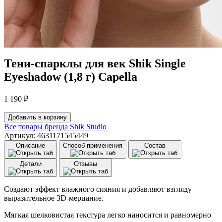
Тени-спарклы для век Shik Single
Eyeshadow (1,8 г) Capella
1 190
₽
Количество
Добавить в корзину
товара
Все товары бренда
Shik Studio
Тени-
Артикул: 4631171545449
спарклы
Описание
Способ применения
Состав
для
век
Детали
Отзывы
Shik
Single
Eyeshadow
Создают эффект влажного сияния и добавляют взгляду
(1,8
выразительное 3D-мерцание.
г)
Capella
Мягкая шелковистая текстура легко наносится и равномерно