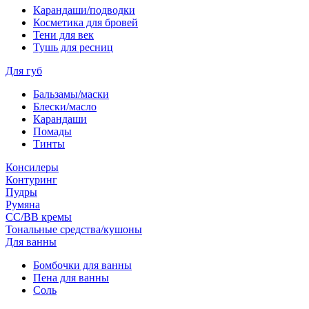
Карандаши/подводки
Косметика для бровей
Тени для век
Тушь для ресниц
Для губ
Бальзамы/маски
Блески/масло
Карандаши
Помады
Тинты
Консилеры
Контуринг
Пудры
Румяна
СС/ВВ кремы
Тональные средства/кушоны
Для ванны
Бомбочки для ванны
Пена для ванны
Соль