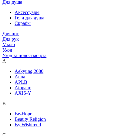
Для душа
Аксессуары
Гели для душа
Скрабы
Для ног
Для рук
Мыло
Уход
Уход за полостью рта
A
Aekyung 2080
Anua
APLB
Atopalm
AXIS-Y
B
Be-Hope
Beauty Religion
By Wishtrend
C