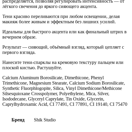
распределяется, позволяя регулировать интенсивность — от
лёгкого свечения до яркого сияющего акцента.
Тени красиво переливаются при любом освещении, делая
макияж более живым и эффектным без лишних усилий.
Идеальны для быстрого акцента или как финальный штрих в
вечернем образе.
Результат — сияющий, объёмный взгляд, который цепляет с
первого взгляда.
Нанесите тени-спарклы на кремовую текстуру пальцем или
плоской кистью. Растушуйте.
Calcium Aluminum Borosilicate, Dimethicone, Phenyl
Trimethicone, Magnesium Stearate, Calcium Sodium Borosilicate,
Synthetic Fluorphlogopite, Silica, Vinyl Dimethicone/Methicone
Silsesquioxane Crosspolymer, Polyethylene, Mica, Silver,
Isododecane, Glyceryl Caprylate, Tin Oxide, Glycerin,
Caprylhydroxamic Acid, CI 77491, CI 77891, CI 19140, CI 75470
Бренд
Shik Studio