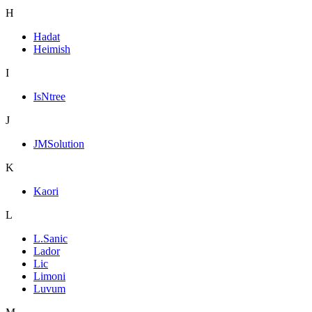
H
Hadat
Heimish
I
IsNtree
J
JMSolution
K
Kaori
L
L.Sanic
Lador
Lic
Limoni
Luvum