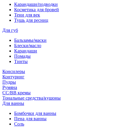
Карандаши/подводки
Косметика для бровей
Тени для век
Тушь для ресниц
Для губ
Бальзамы/маски
Блески/масло
Карандаши
Помады
Тинты
Консилеры
Контуринг
Пудры
Румяна
СС/ВВ кремы
Тональные средства/кушоны
Для ванны
Бомбочки для ванны
Пена для ванны
Соль