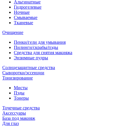
Альгинатные
Гидрогелевые
Ночные
Смываемые
Тканевые
Очищение
Пенки/гели для умывания
Пилинги/скрабы/пэды
Средства для снятия макияжа
Энзимные пудры
Солнцезащитные средства
Сыворотки/эссенции
Тонизирование
Мисты
Пэды
Тонеры
Точечные средства
Аксессуары
База под макияж
Для глаз