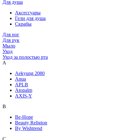
Для душа
Аксессуары
Гели для душа
Скрабы
Для ног
Для рук
Мыло
Уход
Уход за полостью рта
A
Aekyung 2080
Anua
APLB
Atopalm
AXIS-Y
B
Be-Hope
Beauty Religion
By Wishtrend
C