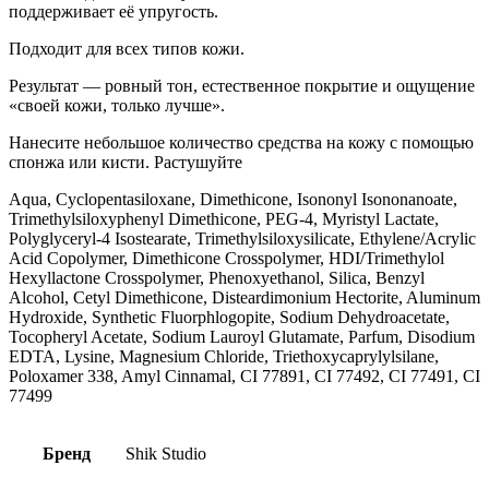
поддерживает её упругость.
Подходит для всех типов кожи.
Результат — ровный тон, естественное покрытие и ощущение
«своей кожи, только лучше».
Нанесите небольшое количество средства на кожу с помощью
спонжа или кисти. Растушуйте
Aqua, Cyclopentasiloxane, Dimethicone, Isononyl Isononanoate,
Trimethylsiloxyphenyl Dimethicone, PEG-4, Myristyl Lactate,
Polyglyceryl-4 Isostearate, Trimethylsiloxysilicate, Ethylene/Acrylic
Acid Copolymer, Dimethicone Crosspolymer, HDI/Trimethylol
Hexyllactone Crosspolymer, Phenoxyethanol, Silica, Benzyl
Alcohol, Cetyl Dimethicone, Disteardimonium Hectorite, Aluminum
Hydroxide, Synthetic Fluorphlogopite, Sodium Dehydroacetate,
Tocopheryl Acetate, Sodium Lauroyl Glutamate, Parfum, Disodium
EDTA, Lysine, Magnesium Chloride, Triethoxycaprylylsilane,
Poloxamer 338, Amyl Cinnamal, CI 77891, CI 77492, CI 77491, CI
77499
Бренд
Shik Studio