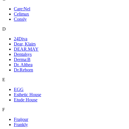
Care:Nel
Celimax
Consly
D
24Diva
Dear, Klairs
DEAR.MAY
Dentalsys
Derma:B
Dr. Althea
Dr.Reborn
E
EGG
Esthetic House
Etude House
F
Fraijour
Frankly