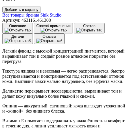
Количество
Добавить в корзину
товара
Все товары бренда
Shik Studio
Тональный
Артикул: 4631161461308
крем
Описание
Способ применения
Состав
стойкий
Shik
Детали
Отзывы
Perfect
Liquid
Foundation
Лёгкий флюид с высокой концентрацией пигментов, который
(20
выравнивает тон и создаёт ровное атласное покрытие без
мл)
перегруза.
03
Текстура жидкая и невесомая — легко распределяется, быстро
растушёвывается и подстраивается под естественный оттенок
кожи. Выглядит максимально натурально, без эффекта маски.
Деликатно перекрывает несовершенства, выравнивает тон и
делает кожу визуально более гладкой и свежей.
Финиш — аккуратный, сатиновый: кожа выглядит ухоженной
и «живой», без лишнего блеска.
Витамин Е помогает поддерживать увлажнённость и комфорт
в течение дня, а лизин усиливает мягкость кожи и