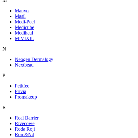
M
Manyo
Masil
Medi-Peel
Medicube
Mediheal
MIVIXIL
N
Neogen Dermalogy
Nextbeau
P
Petitfee
Privia
Promakeup
R
Real Barrier
Rivecowe
Roda Roji
Rom&Nd