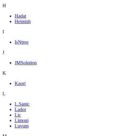
H
Hadat
Heimish
I
IsNtree
J
JMSolution
K
Kaori
L
L.Sanic
Lador
Lic
Limoni
Luvum