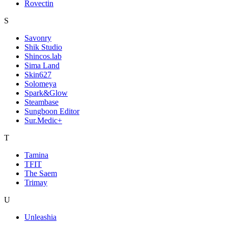
Rovectin
S
Savonry
Shik Studio
Shincos.lab
Sima Land
Skin627
Solomeya
Spark&Glow
Steambase
Sungboon Editor
Sur.Medic+
T
Tamina
TFIT
The Saem
Trimay
U
Unleashia