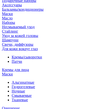
Подарочные наборы
Аксессуары
Бальзамы/кондиционеры
Маски
Масло
Наборы
Несмываемый уход
Стайлинг
Уход за кожей головы
Шампуни
Свечи, диффузоры
Для кожи вокруг глаз
Кремы/сыворотки
Патчи
Кремы для лица
Маски
Альгинатные
Гидрогелевые
Ночные
Смываемые
Тканевые
Очищение