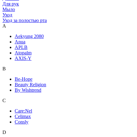
Для рук
Мыло
Уход
Уход за полостью рта
A
Aekyung 2080
Anua
APLB
Atopalm
AXIS-Y
B
Be-Hope
Beauty Religion
By Wishtrend
C
Care:Nel
Celimax
Consly
D