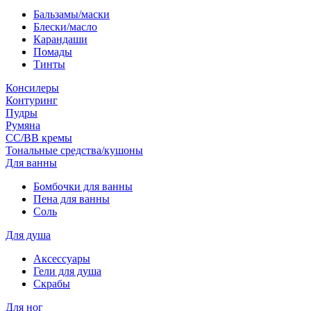
Бальзамы/маски
Блески/масло
Карандаши
Помады
Тинты
Консилеры
Контуринг
Пудры
Румяна
СС/ВВ кремы
Тональные средства/кушоны
Для ванны
Бомбочки для ванны
Пена для ванны
Соль
Для душа
Аксессуары
Гели для душа
Скрабы
Для ног