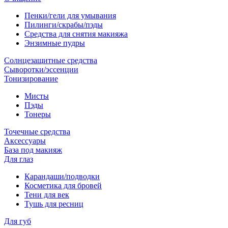
Пенки/гели для умывания
Пилинги/скрабы/пэды
Средства для снятия макияжа
Энзимные пудры
Солнцезащитные средства
Сыворотки/эссенции
Тонизирование
Мисты
Пэды
Тонеры
Точечные средства
Аксессуары
База под макияж
Для глаз
Карандаши/подводки
Косметика для бровей
Тени для век
Тушь для ресниц
Для губ