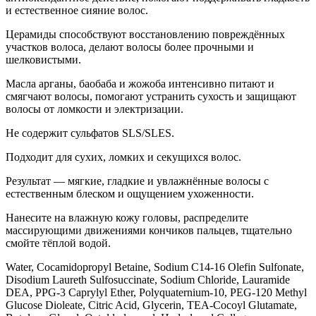
и естественное сияние волос.
Церамиды способствуют восстановлению повреждённых
участков волоса, делают волосы более прочными и
шелковистыми.
Масла арганы, баобаба и жожоба интенсивно питают и
смягчают волосы, помогают устранить сухость и защищают
волосы от ломкости и электризации.
Не содержит сульфатов SLS/SLES.
Подходит для сухих, ломких и секущихся волос.
Результат — мягкие, гладкие и увлажнённые волосы с
естественным блеском и ощущением ухоженности.
Нанесите на влажную кожу головы, распределите
массирующими движениями кончиков пальцев, тщательно
смойте тёплой водой.
Water, Cocamidopropyl Betaine, Sodium C14-16 Olefin Sulfonate,
Disodium Laureth Sulfosuccinate, Sodium Chloride, Lauramide
DEA, PPG-3 Caprylyl Ether, Polyquaternium-10, PEG-120 Methyl
Glucose Dioleate, Citric Acid, Glycerin, TEA-Cocoyl Glutamate,