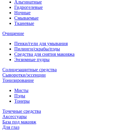
Альгинатные
Гидрогелевые
Ночные
Смываемые
Тканевые
Очищение
Пенки/гели для умывания
Пилинги/скрабы/пэды
Средства для снятия макияжа
Энзимные пудры
Солнцезащитные средства
Сыворотки/эссенции
Тонизирование
Мисты
Пэды
Тонеры
Точечные средства
Аксессуары
База под макияж
Для глаз