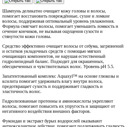
House
CP-
Шампунь деликатно очищает кожу головы и волосы,
1
помогает восстановить повреждённые, сухие и ломкие
Aquaxyl
волосы, поддерживая оптимальный уровень увлажнения.
Complex
Формула смягчает волосы, помогает уменьшить ломкость и
Intense
сечение кончиков, не вызывая ощущения сухости и
Moisture
стянутости кожи головы.
Shampoo
(100
Средство эффективно очищает волосы от себума, загрязнений
мл)
и остатков укладочных средств с помощью мягких
очищающих компонентов, не нарушая естественный
гидролипидный баланс. Подходит для окрашенных,
обесцвеченных и чувствительных волос. Уровень pH 5.5.
Запатентованный комплекс Aquaxyl™ на основе глюкозы и
ксилита помогает удерживать влагу внутри волоса,
предотвращает сухость и поддерживает гладкость и
эластичность волос.
Гидролизованные протеины и аминокислоты укрепляют
волосы, помогают повысить их упругость и защищают от
негативного воздействия внешних факторов.
Фукоидан и экстракт бурых водорослей оказывают
антиоксидантное действие, помогают поддерживать гладкость