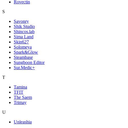
Rovectin
S
Savonry
Shik Studio
Shincos.lab
Sima Land
Skin627
Solomeya
Spark&Glow
Steambase
Sungboon Editor
Sur.Medic+
T
Tamina
TFIT
The Saem
Trimay
U
Unleashia