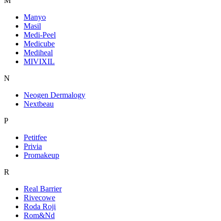
M
Manyo
Masil
Medi-Peel
Medicube
Mediheal
MIVIXIL
N
Neogen Dermalogy
Nextbeau
P
Petitfee
Privia
Promakeup
R
Real Barrier
Rivecowe
Roda Roji
Rom&Nd