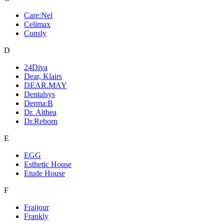
Care:Nel
Celimax
Consly
D
24Diva
Dear, Klairs
DEAR.MAY
Dentalsys
Derma:B
Dr. Althea
Dr.Reborn
E
EGG
Esthetic House
Etude House
F
Fraijour
Frankly