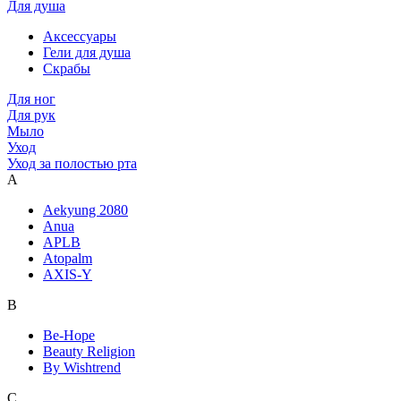
Для душа
Аксессуары
Гели для душа
Скрабы
Для ног
Для рук
Мыло
Уход
Уход за полостью рта
A
Aekyung 2080
Anua
APLB
Atopalm
AXIS-Y
B
Be-Hope
Beauty Religion
By Wishtrend
C