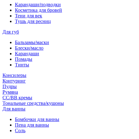
Карандаши/подводки
Косметика для бровей
Тени для век
Тушь для ресниц
Для губ
Бальзамы/маски
Блески/масло
Карандаши
Помады
Тинты
Консилеры
Контуринг
Пудры
Румяна
СС/ВВ кремы
Тональные средства/кушоны
Для ванны
Бомбочки для ванны
Пена для ванны
Соль