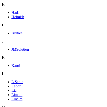
H
Hadat
Heimish
I
IsNtree
J
JMSolution
K
Kaori
L
L.Sanic
Lador
Lic
Limoni
Luvum