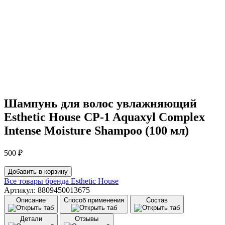
Шампунь для волос увлажняющий
Esthetic House CP-1 Aquaxyl Complex
Intense Moisture Shampoo (100 мл)
500
₽
Количество
Добавить в корзину
товара
Все товары бренда
Esthetic House
Шампунь
Артикул: 8809450013675
для
Описание
Способ применения
Состав
волос
увлажняющий
Детали
Отзывы
Esthetic