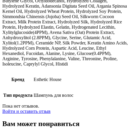
Butylene Glycol, Octyldodecanol, Hydrolyzed Collagen,
Hydrolyzed Keratin, Adansonia Digitata Seed Oil, Argania Spinosa
Kernel Oil, Hydrolyzed Wheat Protein, Hydrolyzed Soy Protein,
Simmondsia Chinensis (Jojoba) Seed Oil, Silkworm Cocoon
Extract, Milk Protein Extract, Hydrolyzed Silk, Hydrolyzed Rice
Protein, Hydrolyzed Elastin, Gelatin, Hydrogenated Lecithin,
Xylitylglucoside(4PPM), Avena Sativa (Oat) Protein Extract,
Anhydroxylitol (2.8PPM), Glycine, Serine, Glutamic Acid,
Xylitol(1.2PPM), Ceramide NP, Silk Powder, Keratin Amino Acids,
Hydrolyzed Corn Protein, Aspartic Acid, Leucine, Ethyl
Hexanediol, Fucoidan, Alanine, Lysine, Glucose(0.4PPM),
Arginine, Tyrosine, Phenylalanine, Valine, Threonine, Proline,
Isoleucine, Caprylyl Glycol, Histidi
Бренд
Esthetic House
Тип продукта
Шампунь для волос
Пока нет отзывов.
Войти и оставить отзыв
Вам может понравиться