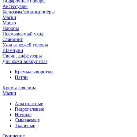
Подарочные наборы
Аксессуары
Бальзамы/кондиционеры
Маски
Масло
Наборы
Несмываемый уход
Стайлинг
Уход за кожей головы
Шампуни
Свечи, диффузоры
Для кожи вокруг глаз
Кремы/сыворотки
Патчи
Кремы для лица
Маски
Альгинатные
Гидрогелевые
Ночные
Смываемые
Тканевые
Очищение