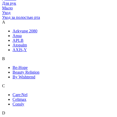
Для рук
Мыло
Уход
Уход за полостью рта
A
Aekyung 2080
Anua
APLB
Atopalm
AXIS-Y
B
Be-Hope
Beauty Religion
By Wishtrend
C
Care:Nel
Celimax
Consly
D