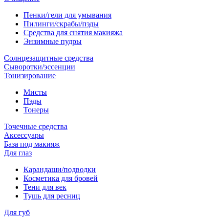
Пенки/гели для умывания
Пилинги/скрабы/пэды
Средства для снятия макияжа
Энзимные пудры
Солнцезащитные средства
Сыворотки/эссенции
Тонизирование
Мисты
Пэды
Тонеры
Точечные средства
Аксессуары
База под макияж
Для глаз
Карандаши/подводки
Косметика для бровей
Тени для век
Тушь для ресниц
Для губ