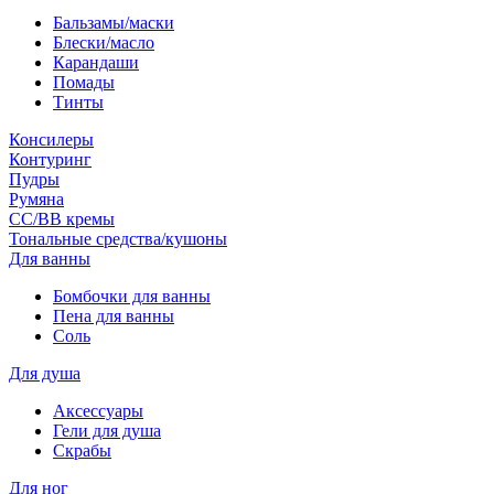
Бальзамы/маски
Блески/масло
Карандаши
Помады
Тинты
Консилеры
Контуринг
Пудры
Румяна
СС/ВВ кремы
Тональные средства/кушоны
Для ванны
Бомбочки для ванны
Пена для ванны
Соль
Для душа
Аксессуары
Гели для душа
Скрабы
Для ног