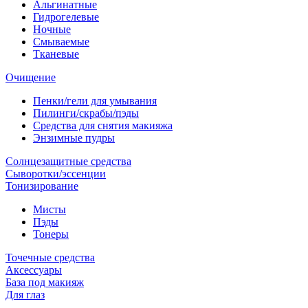
Альгинатные
Гидрогелевые
Ночные
Смываемые
Тканевые
Очищение
Пенки/гели для умывания
Пилинги/скрабы/пэды
Средства для снятия макияжа
Энзимные пудры
Солнцезащитные средства
Сыворотки/эссенции
Тонизирование
Мисты
Пэды
Тонеры
Точечные средства
Аксессуары
База под макияж
Для глаз