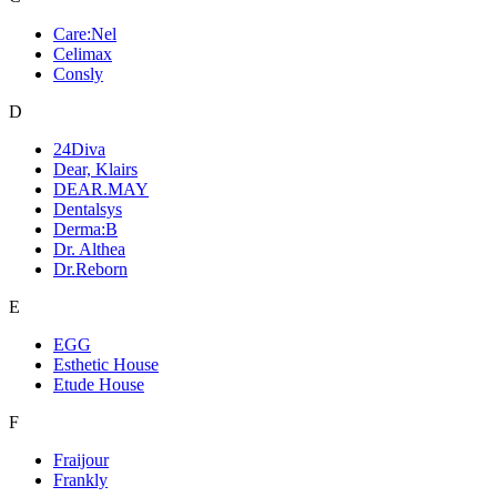
Care:Nel
Celimax
Consly
D
24Diva
Dear, Klairs
DEAR.MAY
Dentalsys
Derma:B
Dr. Althea
Dr.Reborn
E
EGG
Esthetic House
Etude House
F
Fraijour
Frankly