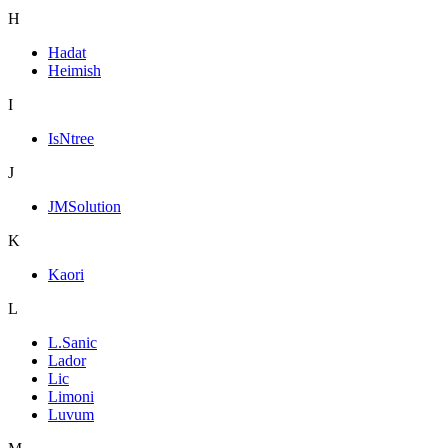
H
Hadat
Heimish
I
IsNtree
J
JMSolution
K
Kaori
L
L.Sanic
Lador
Lic
Limoni
Luvum