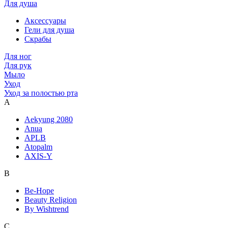
Для душа
Аксессуары
Гели для душа
Скрабы
Для ног
Для рук
Мыло
Уход
Уход за полостью рта
A
Aekyung 2080
Anua
APLB
Atopalm
AXIS-Y
B
Be-Hope
Beauty Religion
By Wishtrend
C