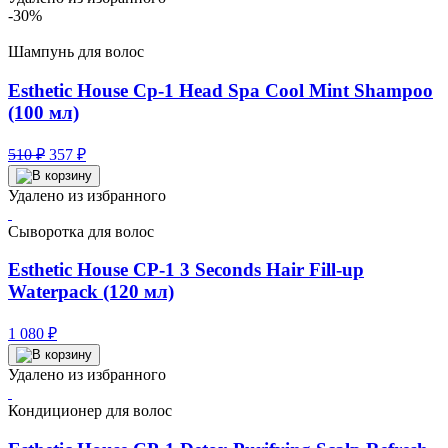
-30%
Шампунь для волос
Esthetic House Cp-1 Head Spa Cool Mint Shampoo
(100 мл)
Первоначальная
Текущая
510
₽
357
₽
цена
цена:
составляла
357 ₽.
Удалено из избранного
510 ₽.
Сыворотка для волос
Esthetic House CP-1 3 Seconds Hair Fill-up
Waterpack (120 мл)
1 080
₽
Удалено из избранного
Кондиционер для волос