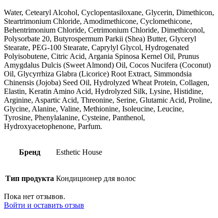
Water, Cetearyl Alcohol, Cyclopentasiloxane, Glycerin, Dimethicon,
Steartrimonium Chloride, Amodimethicone, Cyclomethicone,
Behentrimonium Chloride, Cetrimonium Chloride, Dimethiconol,
Polysorbate 20, Butyrospermum Parkii (Shea) Butter, Glyceryl
Stearate, PEG-100 Stearate, Caprylyl Glycol, Hydrogenated
Polyisobutene, Citric Acid, Argania Spinosa Kernel Oil, Prunus
Amygdalus Dulcis (Sweet Almond) Oil, Cocos Nucifera (Coconut)
Oil, Glycyrrhiza Glabra (Licorice) Root Extract, Simmondsia
Chinensis (Jojoba) Seed Oil, Hydrolyzed Wheat Protein, Collagen,
Elastin, Keratin Amino Acid, Hydrolyzed Silk, Lysine, Histidine,
Arginine, Aspartic Acid, Threonine, Serine, Glutamic Acid, Proline,
Glycine, Alanine, Valine, Methionine, Isoleucine, Leucine,
Tyrosine, Phenylalanine, Cysteine, Panthenol,
Hydroxyacetophenone, Parfum.
Бренд
Esthetic House
Тип продукта
Кондиционер для волос
Пока нет отзывов.
Войти и оставить отзыв