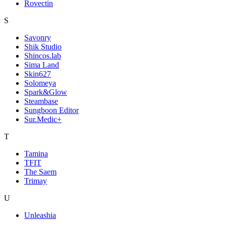
Rovectin
S
Savonry
Shik Studio
Shincos.lab
Sima Land
Skin627
Solomeya
Spark&Glow
Steambase
Sungboon Editor
Sur.Medic+
T
Tamina
TFIT
The Saem
Trimay
U
Unleashia