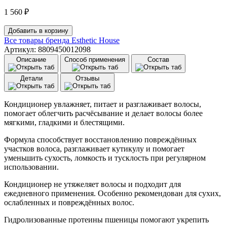
1 560
₽
Количество
Добавить в корзину
товара
Все товары бренда
Esthetic House
Кондиционер
Артикул: 8809450012098
для
Описание
Способ применения
Состав
волос
протеиновый
Детали
Отзывы
Esthetic
House
CP-
Кондиционер увлажняет, питает и разглаживает волосы,
1
помогает облегчить расчёсывание и делает волосы более
BС
мягкими, гладкими и блестящими.
Intense
Nourishing
Формула способствует восстановлению повреждённых
Conditioner
участков волоса, разглаживает кутикулу и помогает
(500
уменьшить сухость, ломкость и тусклость при регулярном
мл)
использовании.
Кондиционер не утяжеляет волосы и подходит для
ежедневного применения. Особенно рекомендован для сухих,
ослабленных и повреждённых волос.
Гидролизованные протеины пшеницы помогают укрепить