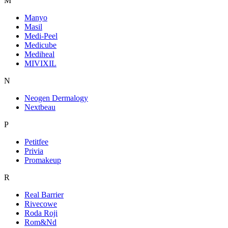
M
Manyo
Masil
Medi-Peel
Medicube
Mediheal
MIVIXIL
N
Neogen Dermalogy
Nextbeau
P
Petitfee
Privia
Promakeup
R
Real Barrier
Rivecowe
Roda Roji
Rom&Nd