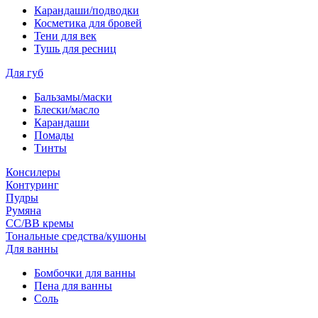
Карандаши/подводки
Косметика для бровей
Тени для век
Тушь для ресниц
Для губ
Бальзамы/маски
Блески/масло
Карандаши
Помады
Тинты
Консилеры
Контуринг
Пудры
Румяна
СС/ВВ кремы
Тональные средства/кушоны
Для ванны
Бомбочки для ванны
Пена для ванны
Соль