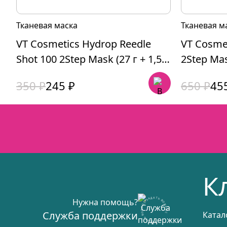
Тканевая маска
Тканевая м
VT Cosmetics Hydrop Reedle
VT Cosmet
Shot 100 2Step Mask (27 г + 1,5
2Step Mask
г)
Первоначальная
Текущая
Первона
Текущая
350
₽
245
₽
650
₽
45
цена
цена:
цена
цена:
составляла
245 ₽.
составл
455 ₽.
350 ₽.
650 ₽.
К
ЗАДАТЬ ВОПРОС ЗАДАТЬ ВОПРОС
Нужна помощь?
Служба поддержки
Катал