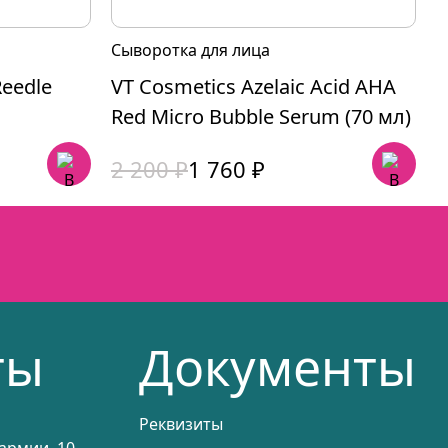
Сыворотка для лица
Т
Reedle
VT Cosmetics Azelaic Acid AHA
V
Red Micro Bubble Serum (70 мл)
2
Первоначальная
Текущая
Т
2 200
₽
1 760
₽
цена
цена:
ц
ц
составляла
1
с
2
2
760 ₽.
3
200 ₽.
ты
Документы
Реквизиты