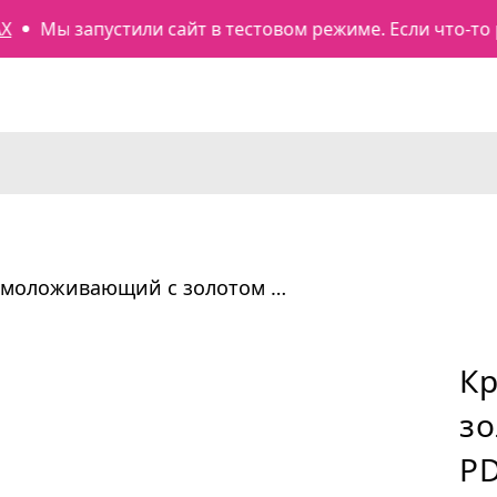
Мы запустили сайт в тестовом режиме. Если что-то раб
Крем омоложивающий с золотом и…
К
зо
PD