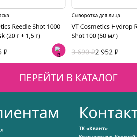
аска
Сыворотка для лица
ics Reedle Shot 1000
VT Cosmetics Hydrop 
 (20 г + 1,5 г)
Shot 100 (50 мл)
чальная
Первоначальная
Текущая
5
₽
3 690
₽
2 952
₽
цена
цена:
яла
составляла
2
ПЕРЕЙТИ В КАТАЛОГ
3
952 ₽.
690 ₽.
лиентам
Контак
ТК «Квант»
ог