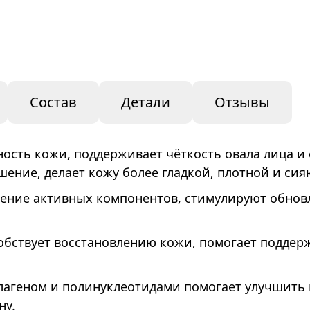
Gol
Cre
(50
мл)
Состав
Детали
Отзывы
ность кожи, поддерживает чёткость овала лица 
шение, делает кожу более гладкой, плотной и си
ение активных компонентов, стимулируют обнов
бствует восстановлению кожи, помогает поддерж
ллагеном и полинуклеотидами помогает улучшить
ну.