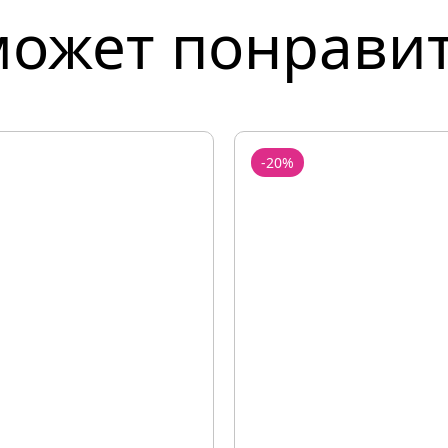
может понрави
-20%