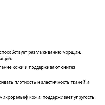
d
am
и способствует разглаживанию морщин.
яющей.
ление кожи и поддерживают синтез
ивать плотность и эластичность тканей и
 микрорельеф кожи, поддерживает упругость