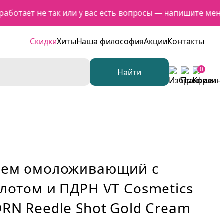
отает не так или у вас есть вопросы — напишите менедж
Скидки
Хиты
Наша философия
Акции
Контакты
0
Найти
рем омоложивающий с
лотом и ПДРН VT Cosmetics
RN Reedle Shot Gold Cream