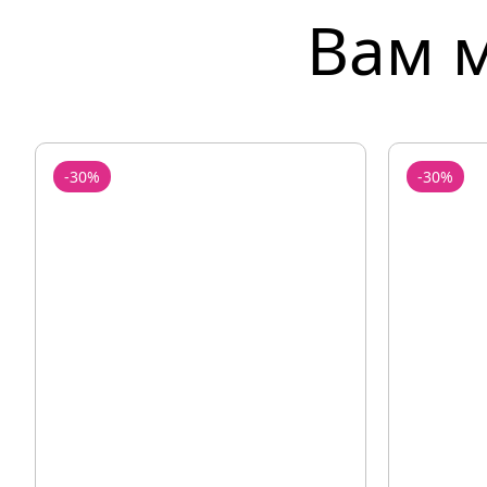
Вам 
-30%
-30%