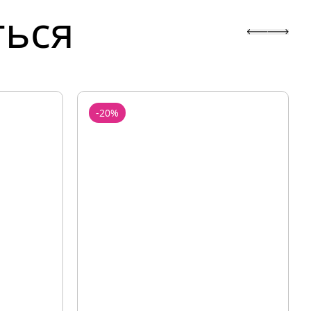
ться
-20%