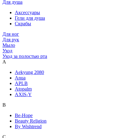
Для душа
Аксессуары
Гели для душа
Скрабы
Для ног
Для рук
Мыло
Уход
Уход за полостью рта
A
Aekyung 2080
Anua
APLB
Atopalm
AXIS-Y
B
Be-Hope
Beauty Religion
By Wishtrend
C