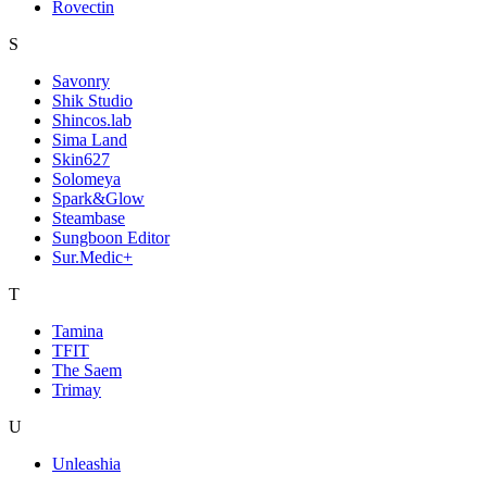
Rovectin
S
Savonry
Shik Studio
Shincos.lab
Sima Land
Skin627
Solomeya
Spark&Glow
Steambase
Sungboon Editor
Sur.Medic+
T
Tamina
TFIT
The Saem
Trimay
U
Unleashia