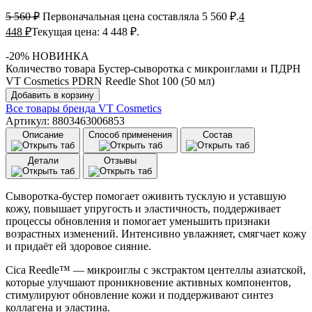
5 560
₽
Первоначальная цена составляла 5 560 ₽.
4
448
₽
Текущая цена: 4 448 ₽.
-20%
НОВИНКА
Количество товара Бустер-сыворотка с микроиглами и ПДРН
VT Cosmetics PDRN Reedle Shot 100 (50 мл)
Добавить в корзину
Все товары бренда
VT Cosmetics
Артикул: 8803463006853
Описание
Способ применения
Состав
Детали
Отзывы
Сыворотка-бустер помогает оживить тусклую и уставшую
кожу, повышает упругость и эластичность, поддерживает
процессы обновления и помогает уменьшить признаки
возрастных изменений. Интенсивно увлажняет, смягчает кожу
и придаёт ей здоровое сияние.
Cica Reedle™ — микроиглы с экстрактом центеллы азиатской,
которые улучшают проникновение активных компонентов,
стимулируют обновление кожи и поддерживают синтез
коллагена и эластина.