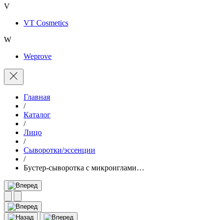
V
VT Cosmetics
W
Weprove
Главная
/
Каталог
/
Лицо
/
Сыворотки/эссенции
/
Бустер-сыворотка с микроиглами…