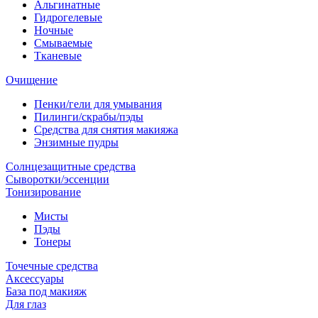
Альгинатные
Гидрогелевые
Ночные
Смываемые
Тканевые
Очищение
Пенки/гели для умывания
Пилинги/скрабы/пэды
Средства для снятия макияжа
Энзимные пудры
Солнцезащитные средства
Сыворотки/эссенции
Тонизирование
Мисты
Пэды
Тонеры
Точечные средства
Аксессуары
База под макияж
Для глаз