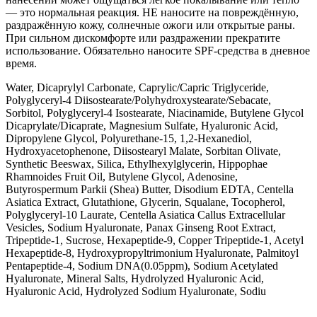
— это нормальная реакция. НЕ наносите на повреждённую,
раздражённую кожу, солнечные ожоги или открытые раны.
При сильном дискомфорте или раздражении прекратите
использование. Обязательно наносите SPF-средства в дневное
время.
Water, Dicaprylyl Carbonate, Caprylic/Capric Triglyceride,
Polyglyceryl-4 Diisostearate/Polyhydroxystearate/Sebacate,
Sorbitol, Polyglyceryl-4 Isostearate, Niacinamide, Butylene Glycol
Dicaprylate/Dicaprate, Magnesium Sulfate, Hyaluronic Acid,
Dipropylene Glycol, Polyurethane-15, 1,2-Hexanediol,
Hydroxyacetophenone, Diisostearyl Malate, Sorbitan Olivate,
Synthetic Beeswax, Silica, Ethylhexylglycerin, Hippophae
Rhamnoides Fruit Oil, Butylene Glycol, Adenosine,
Butyrospermum Parkii (Shea) Butter, Disodium EDTA, Centella
Asiatica Extract, Glutathione, Glycerin, Squalane, Tocopherol,
Polyglyceryl-10 Laurate, Centella Asiatica Callus Extracellular
Vesicles, Sodium Hyaluronate, Panax Ginseng Root Extract,
Tripeptide-1, Sucrose, Hexapeptide-9, Copper Tripeptide-1, Acetyl
Hexapeptide-8, Hydroxypropyltrimonium Hyaluronate, Palmitoyl
Pentapeptide-4, Sodium DNA(0.05ppm), Sodium Acetylated
Hyaluronate, Mineral Salts, Hydrolyzed Hyaluronic Acid,
Hyaluronic Acid, Hydrolyzed Sodium Hyaluronate, Sodiu