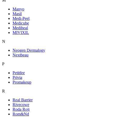
M
Manyo
Masil
Medi-Peel
Medicube
Mediheal
MIVIXIL
N
Neogen Dermalogy
Nextbeau
P
Petitfee
Privia
Promakeup
R
Real Barrier
Rivecowe
Roda Roji
Rom&Nd