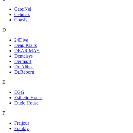
Care:Nel
Celimax
Consly
D
24Diva
Dear, Klairs
DEAR.MAY
Dentalsys
Derma:B
Dr. Althea
Dr.Reborn
E
EGG
Esthetic House
Etude House
F
Fraijour
Frankly