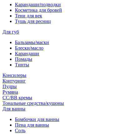
Карандаши/подводки
Косметика для бровей
Тени для век
Тушь для ресниц
Для губ
Бальзамы/маски
Блески/масло
Карандаши
Помады
Тинты
Консилеры
Контуринг
Пудры
Румяна
СС/ВВ кремы
Тональные средства/кушоны
Для ванны
Бомбочки для ванны
Пена для ванны
Соль