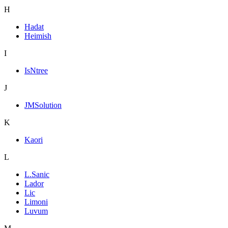
H
Hadat
Heimish
I
IsNtree
J
JMSolution
K
Kaori
L
L.Sanic
Lador
Lic
Limoni
Luvum