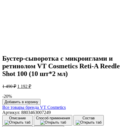
Бустер-сыворотка с микроиглами и
ретинолом VT Cosmetics Reti-A Reedle
Shot 100 (10 шт*2 мл)
Первоначальная
Текущая
1 490
₽
1 192
₽
цена
цена:
составляла
1
-20%
1
Количество
192 ₽.
Добавить в корзину
товара
490 ₽.
Все товары бренда
VT Cosmetics
Бустер-
Артикул: 8803463007249
сыворотка
Описание
Способ применения
Состав
с
микроиглами