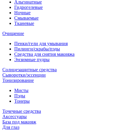
Альгинатные
Гидрогелевые
Ночные
Смываемые
Тканевые
Очищение
Пенки/гели для умывания
Пилинги/скрабы/пэды
Средства для снятия макияжа
Энзимные пудры
Солнцезащитные средства
Сыворотки/эссенции
Тонизирование
Мисты
Пэды
Тонеры
Точечные средства
Аксессуары
База под макияж
Для глаз