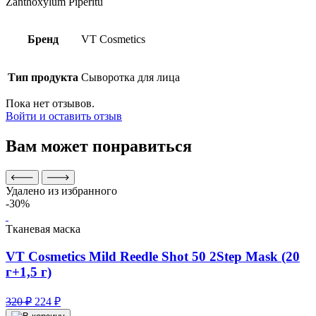
Zanthoxylum Piperitu
Бренд
VT Cosmetics
Тип продукта
Сыворотка для лица
Пока нет отзывов.
Войти и оставить отзыв
Вам может понравиться
Удалено из избранного
-30%
Тканевая маска
VT Cosmetics Mild Reedle Shot 50 2Step Mask (20
г+1,5 г)
Первоначальная
Текущая
320
₽
224
₽
цена
цена: