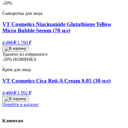
5
392 ₽.
-20%
490 ₽.
Сыворотка для лица
VT Cosmetics Niacinamide Glutathione Yellow
Micro Bubble Serum (70 мл)
Первоначальная
Текущая
2 200
₽
1 760
₽
цена
цена:
составляла
1
Удалено из избранного
2
760 ₽.
-20%
НОВИНКА
200 ₽.
Крем для лица
VT Cosmetics Cica Reti-A Cream 0.05 (30 мл)
Первоначальная
Текущая
2 490
₽
1 992
₽
цена
цена:
составляла
1
Перейти в каталог
2
992 ₽.
490 ₽.
Клиентам