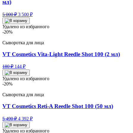
мл)
Первоначальная
Текущая
5 000
₽
3 500
₽
цена
цена:
составляла
3
Удалено из избранного
5
500 ₽.
-20%
000 ₽.
Сыворотка для лица
VT Cosmetics Vita-Light Reedle Shot 100 (2 мл)
Первоначальная
Текущая
180
₽
144
₽
цена
цена:
составляла
144 ₽.
Удалено из избранного
180 ₽.
-20%
Сыворотка для лица
VT Cosmetics Reti-A Reedle Shot 100 (50 мл)
Первоначальная
Текущая
5 490
₽
4 392
₽
цена
цена:
составляла
4
Удалено из избранного