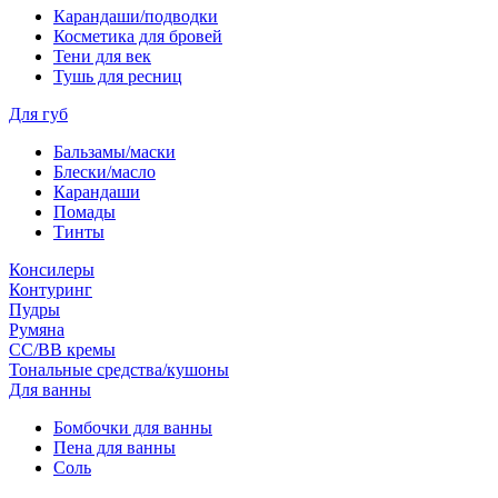
Карандаши/подводки
Косметика для бровей
Тени для век
Тушь для ресниц
Для губ
Бальзамы/маски
Блески/масло
Карандаши
Помады
Тинты
Консилеры
Контуринг
Пудры
Румяна
СС/ВВ кремы
Тональные средства/кушоны
Для ванны
Бомбочки для ванны
Пена для ванны
Соль