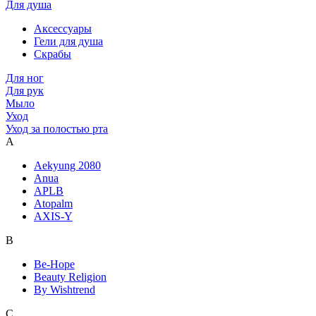
Для душа
Аксессуары
Гели для душа
Скрабы
Для ног
Для рук
Мыло
Уход
Уход за полостью рта
A
Aekyung 2080
Anua
APLB
Atopalm
AXIS-Y
B
Be-Hope
Beauty Religion
By Wishtrend
C