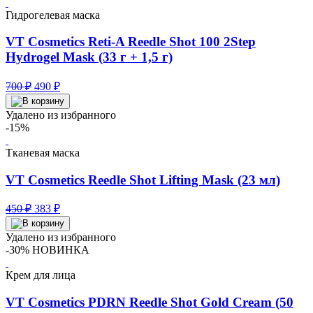
Гидрогелевая маска
VT Cosmetics Reti-A Reedle Shot 100 2Step
Hydrogel Mask (33 г + 1,5 г)
Первоначальная
Текущая
700
₽
490
₽
цена
цена:
составляла
490 ₽.
Удалено из избранного
700 ₽.
-15%
Тканевая маска
VT Cosmetics Reedle Shot Lifting Mask (23 мл)
Первоначальная
Текущая
450
₽
383
₽
цена
цена:
составляла
383 ₽.
Удалено из избранного
450 ₽.
-30%
НОВИНКА
Крем для лица
VT Cosmetics PDRN Reedle Shot Gold Cream (50