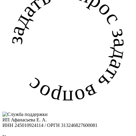
задать вопрос задать вопрос
ИП Афанасьева Е. А.
ИНН 245010924114 / ОРГН 313246827600081