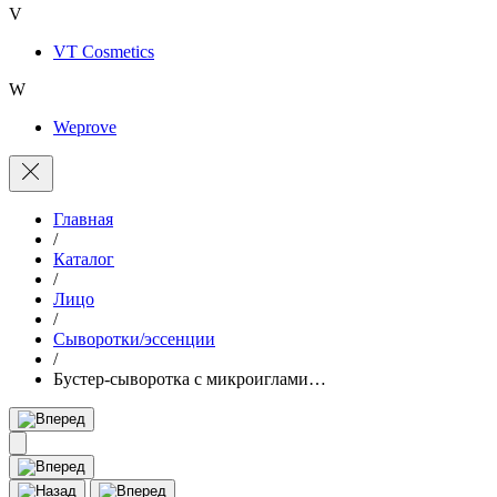
V
VT Cosmetics
W
Weprove
Главная
/
Каталог
/
Лицо
/
Сыворотки/эссенции
/
Бустер-сыворотка с микроиглами…