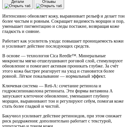
Детали
Отзывы
и
ретинолом
VT
Интенсивно обновляет кожу, выравнивает рельеф и делает тон
Cosmetics
более чистым и ровным. Сокращает видимость морщин и пор,
Reti-
уменьшает пигментацию и следы постакне, возвращая коже
A
гладкость и сияние.
Reedle
Shot
Работает как усилитель ухода: повышает проницаемость кожи
100
и усиливает действие последующих средств.
(10
шт*2
В основе — технология Cica Reedle™. Минеральные
мл)
микроиглы мягко отшелушивают роговой слой, стимулируют
обновление и помогают активам проникать глубже. За счёт
этого кожа быстрее реагирует на уход и становится более
ровной. Лёгкое покалывание — нормальный эффект.
Ключевая система — Reti-A: сочетание ретинола и
гидроксипинаколона ретиноата. Эти формы витамина A
запускают клеточное обновление, уменьшают глубину
морщин, выравнивают тон и регулируют себум, помогая коже
стать более гладкой и чистой.
Бакучиол усиливает действие ретиноидов, при этом снижает
риск раздражения: дополнительно работает с текстурой,
упругостью и тоном кожи.