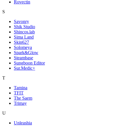
Rovectin
S
Savonry
Shik Studio
Shincos.lab
Sima Land
Skin627
Solomeya
Spark&Glow
Steambase
Sungboon Editor
Sur.Medic+
T
Tamina
TFIT
The Saem
Trimay
U
Unleashia