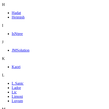
H
Hadat
Heimish
I
IsNtree
J
JMSolution
K
Kaori
L
L.Sanic
Lador
Lic
Limoni
Luvum