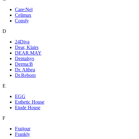
Care:Nel
Celimax
Consly
D
24Diva
Dear, Klairs
DEAR.MAY
Dentalsys
Derma:B
Dr. Althea
Dr.Reborn
E
EGG
Esthetic House
Etude House
F
Fraijour
Frankly