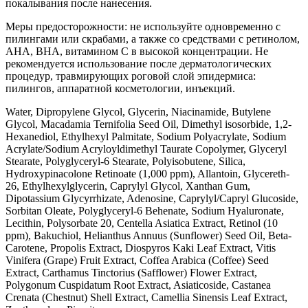
покалывания после нанесения.
Меры предосторожности: не используйте одновременно с
пилингами или скрабами, а также со средствами с ретинолом,
AHA, BHA, витамином C в высокой концентрации. Не
рекомендуется использование после дерматологических
процедур, травмирующих роговой слой эпидермиса:
пилингов, аппаратной косметологии, инъекций.
Water, Dipropylene Glycol, Glycerin, Niacinamide, Butylene
Glycol, Macadamia Ternifolia Seed Oil, Dimethyl isosorbide, 1,2-
Hexanediol, Ethylhexyl Palmitate, Sodium Polyacrylate, Sodium
Acrylate/Sodium Acryloyldimethyl Taurate Copolymer, Glyceryl
Stearate, Polyglyceryl-6 Stearate, Polyisobutene, Silica,
Hydroxypinacolone Retinoate (1,000 ppm), Allantoin, Glycereth-
26, Ethylhexylglycerin, Caprylyl Glycol, Xanthan Gum,
Dipotassium Glycyrrhizate, Adenosine, Caprylyl/Capryl Glucoside,
Sorbitan Oleate, Polyglyceryl-6 Behenate, Sodium Hyaluronate,
Lecithin, Polysorbate 20, Centella Asiatica Extract, Retinol (10
ppm), Bakuchiol, Helianthus Annuus (Sunflower) Seed Oil, Beta-
Carotene, Propolis Extract, Diospyros Kaki Leaf Extract, Vitis
Vinifera (Grape) Fruit Extract, Coffea Arabica (Coffee) Seed
Extract, Carthamus Tinctorius (Safflower) Flower Extract,
Polygonum Cuspidatum Root Extract, Asiaticoside, Castanea
Crenata (Chestnut) Shell Extract, Camellia Sinensis Leaf Extract,