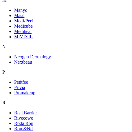
M
Manyo
Masil
Medi-Peel
Medicube
Mediheal
MIVIXIL
N
Neogen Dermalogy
Nextbeau
P
Petitfee
Privia
Promakeup
R
Real Barrier
Rivecowe
Roda Roji
Rom&Nd