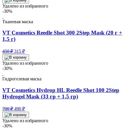
составляла
224 ₽.
Удалено из избранного
320 ₽.
-30%
Тканевая маска
VT Cosmetics Reedle Shot 300 2Step Mask (20 г +
1,5 г)
Первоначальная
Текущая
450
₽
315
₽
цена
цена:
составляла
315 ₽.
Удалено из избранного
450 ₽.
-30%
Гидрогелевая маска
VT Cosmetics Hydrop HL Reedle Shot 100 2Step
Hydrogel Mask (33 гр + 1,5 гр)
Первоначальная
Текущая
700
₽
490
₽
цена
цена:
составляла
490 ₽.
Удалено из избранного
700 ₽.
-30%