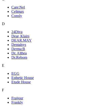
Care:Nel
Celimax
Consly
D
24Diva
Dear, Klairs
DEAR.MAY
Dentalsys
Derma:B
Dr. Althea
Dr.Reborn
E
EGG
Esthetic House
Etude House
F
Fraijour
Frankly