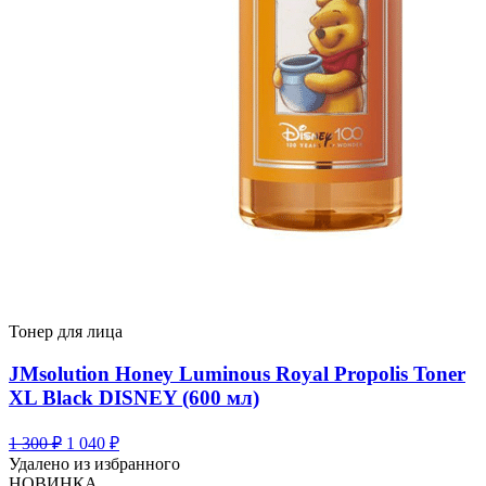
Тонер для лица
JMsolution Honey Luminous Royal Propolis Toner
XL Black DISNEY (600 мл)
Первоначальная
Текущая
1 300
₽
1 040
₽
цена
цена:
Удалено из избранного
составляла
1
НОВИНКА