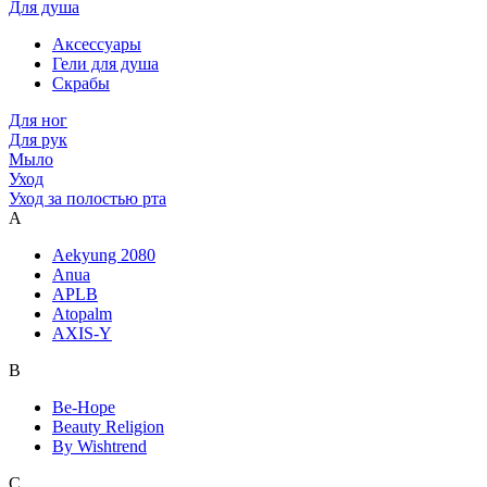
Для душа
Аксессуары
Гели для душа
Скрабы
Для ног
Для рук
Мыло
Уход
Уход за полостью рта
A
Aekyung 2080
Anua
APLB
Atopalm
AXIS-Y
B
Be-Hope
Beauty Religion
By Wishtrend
C