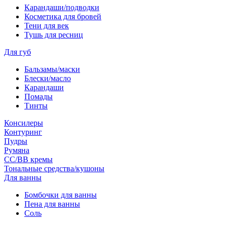
Карандаши/подводки
Косметика для бровей
Тени для век
Тушь для ресниц
Для губ
Бальзамы/маски
Блески/масло
Карандаши
Помады
Тинты
Консилеры
Контуринг
Пудры
Румяна
СС/ВВ кремы
Тональные средства/кушоны
Для ванны
Бомбочки для ванны
Пена для ванны
Соль