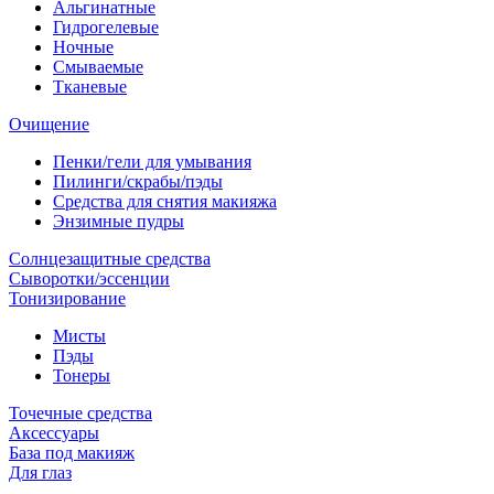
Альгинатные
Гидрогелевые
Ночные
Смываемые
Тканевые
Очищение
Пенки/гели для умывания
Пилинги/скрабы/пэды
Средства для снятия макияжа
Энзимные пудры
Солнцезащитные средства
Сыворотки/эссенции
Тонизирование
Мисты
Пэды
Тонеры
Точечные средства
Аксессуары
База под макияж
Для глаз