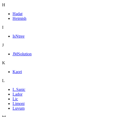
H
Hadat
Heimish
I
IsNtree
J
JMSolution
K
Kaori
L
L.Sanic
Lador
Lic
Limoni
Luvum