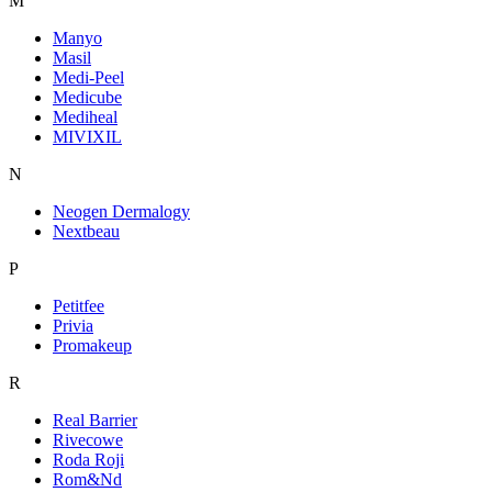
M
Manyo
Masil
Medi-Peel
Medicube
Mediheal
MIVIXIL
N
Neogen Dermalogy
Nextbeau
P
Petitfee
Privia
Promakeup
R
Real Barrier
Rivecowe
Roda Roji
Rom&Nd