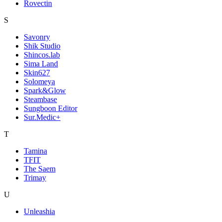
Rovectin
S
Savonry
Shik Studio
Shincos.lab
Sima Land
Skin627
Solomeya
Spark&Glow
Steambase
Sungboon Editor
Sur.Medic+
T
Tamina
TFIT
The Saem
Trimay
U
Unleashia