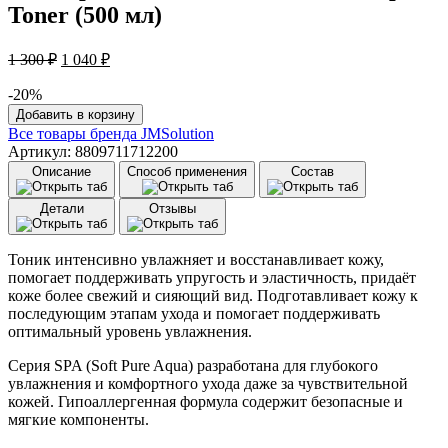
Toner (500 мл)
Первоначальная
Текущая
1 300
₽
1 040
₽
цена
цена:
составляла
1
-20%
1
Количество
040 ₽.
Добавить в корзину
товара
300 ₽.
Все товары бренда
JMSolution
Тонер
Артикул: 8809711712200
гипоалергенный
Описание
Способ применения
Состав
увлажняющий
с
Детали
Отзывы
кипарисом
JMsolution
Glow
Тоник интенсивно увлажняет и восстанавливает кожу,
Fill
помогает поддерживать упругость и эластичность, придаёт
Spa
коже более свежий и сияющий вид. Подготавливает кожу к
Toner
последующим этапам ухода и помогает поддерживать
(500
оптимальный уровень увлажнения.
мл)
Серия SPA (Soft Pure Aqua) разработана для глубокого
увлажнения и комфортного ухода даже за чувствительной
кожей. Гипоаллергенная формула содержит безопасные и
мягкие компоненты.