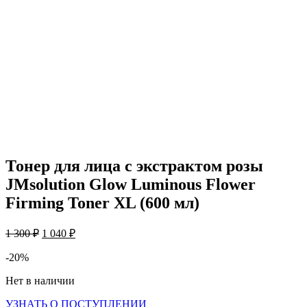
Тонер для лица с экстрактом розы
JMsolution Glow Luminous Flower
Firming Toner XL (600 мл)
Первоначальная
Текущая
1 300
₽
1 040
₽
цена
цена:
составляла
1
-20%
1
040 ₽.
Нет в наличии
300 ₽.
УЗНАТЬ О ПОСТУПЛЕНИИ