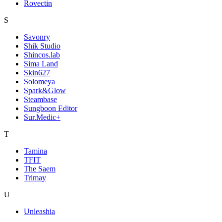
Rovectin
S
Savonry
Shik Studio
Shincos.lab
Sima Land
Skin627
Solomeya
Spark&Glow
Steambase
Sungboon Editor
Sur.Medic+
T
Tamina
TFIT
The Saem
Trimay
U
Unleashia