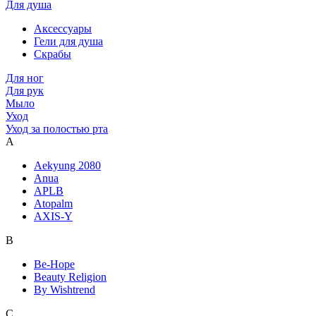
Для душа
Аксессуары
Гели для душа
Скрабы
Для ног
Для рук
Мыло
Уход
Уход за полостью рта
A
Aekyung 2080
Anua
APLB
Atopalm
AXIS-Y
B
Be-Hope
Beauty Religion
By Wishtrend
C