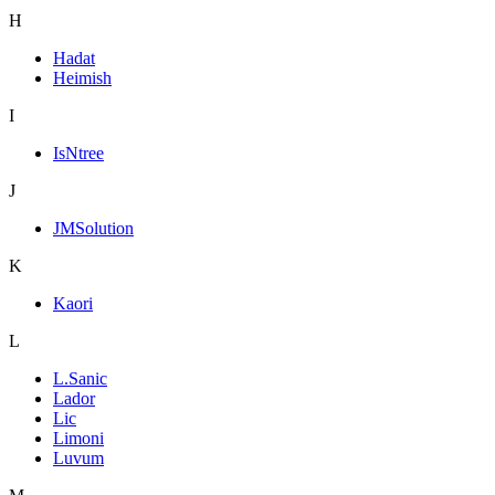
H
Hadat
Heimish
I
IsNtree
J
JMSolution
K
Kaori
L
L.Sanic
Lador
Lic
Limoni
Luvum