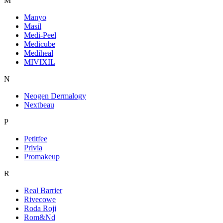
M
Manyo
Masil
Medi-Peel
Medicube
Mediheal
MIVIXIL
N
Neogen Dermalogy
Nextbeau
P
Petitfee
Privia
Promakeup
R
Real Barrier
Rivecowe
Roda Roji
Rom&Nd