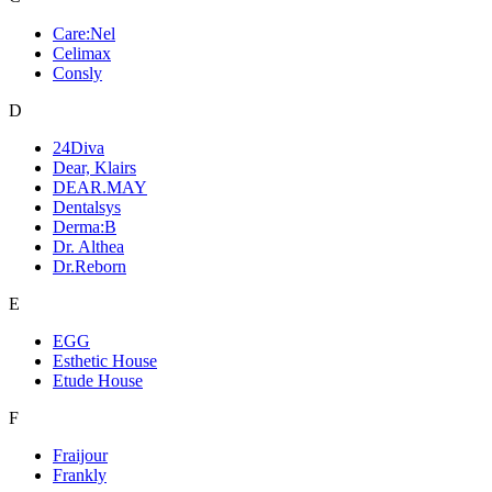
Care:Nel
Celimax
Consly
D
24Diva
Dear, Klairs
DEAR.MAY
Dentalsys
Derma:B
Dr. Althea
Dr.Reborn
E
EGG
Esthetic House
Etude House
F
Fraijour
Frankly