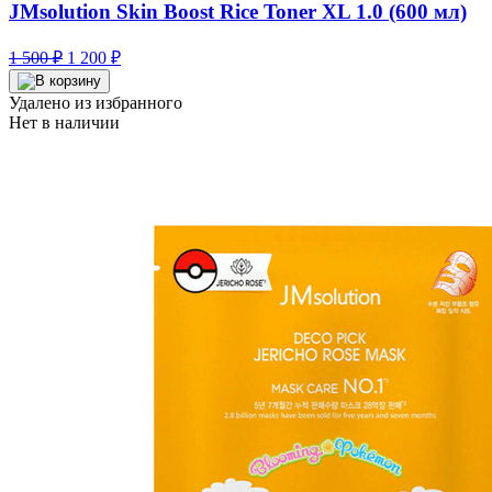
JMsolution Skin Boost Rice Toner XL 1.0 (600 мл)
Первоначальная
Текущая
1 500
₽
1 200
₽
цена
цена:
составляла
1
Удалено из избранного
1
200 ₽.
Нет в наличии
500 ₽.