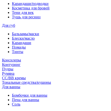
Карандаши/подводки
Косметика для бровей
Тени для век
Тушь для ресниц
Для губ
Бальзамы/маски
Блески/масло
Карандаши
Помады
Тинты
Консилеры
Контуринг
Пудры
Румяна
СС/ВВ кремы
Тональные средства/кушоны
Для ванны
Бомбочки для ванны
Пена для ванны
Соль