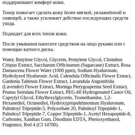
поддерживают комфорт кожи.
Тонер помогает сделать кожу более мягкой, увлажнённой и
сияющей, а также усиливает действие последующих средств
ухода.
Подходит для всех типов кожи.
После умывания нанесите средством на лицо руками или с
помощью ватного диска.
Water, Butylene Glycol, Glycerin, Pentylene Glycol, Chondrus
Crispus Extract, Saccharum Officinarum (Sugarcane) Extract, Rosa
Damascena Flower Water (1000 ppm), Sodium Hyaluronate,
Hydrolyzed Hyaluronic Acid, Calendula Officinalis Flower Extract,
Gardenia Tailensis Flower Extract, Lavandula Angustifolia
(Lavender) Flower Extract, Moringa Pterygosperma Seed Extract,
Prunus Serrulata Flower Extract, PEG-60 Hydrogenated Castor Oil,
Caprylyl Glycol, Ethylhexylglycerin, Tromethamine, 1,2-
Hexanediol, Octanediol, Hydroxypropultrimonium Hyaluronate,
Palmitoyl Tripeptide-5, Polysorbate 20, Palmitoyl Tripeptide-1,
Palmitoyl Tripeptide-7, Copper Tripeptide-1, Acetyl Hexapeptide-8,
Carbomer, Xanthan Gum, Disodium EDTA, Phenoxyethanol,
Fragrance, Red 4 (CI 14700).