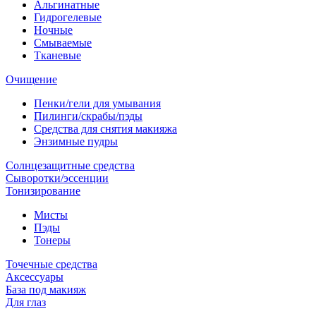
Альгинатные
Гидрогелевые
Ночные
Смываемые
Тканевые
Очищение
Пенки/гели для умывания
Пилинги/скрабы/пэды
Средства для снятия макияжа
Энзимные пудры
Солнцезащитные средства
Сыворотки/эссенции
Тонизирование
Мисты
Пэды
Тонеры
Точечные средства
Аксессуары
База под макияж
Для глаз