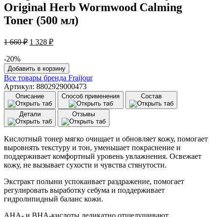
Original Herb Wormwood Calming
Toner (500 мл)
Первоначальная
Текущая
1 660
₽
1 328
₽
цена
цена:
составляла
1
-20%
1
Количество
328 ₽.
Добавить в корзину
товара
660 ₽.
Все товары бренда
Fraijour
Тонер
Артикул: 8802929000473
для
Описание
Способ применения
Состав
лица
с
Детали
Отзывы
растительными
экстрактами
и
Кислотный тонер мягко очищает и обновляет кожу, помогает
кислотами
выровнять текстуру и тон, уменьшает покраснение и
Fraijour
поддерживает комфортный уровень увлажнения. Освежает
Original
кожу, не вызывает сухости и чувства стянутости.
Herb
Wormwood
Экстракт полыни успокаивает раздражение, помогает
Calming
регулировать выработку себума и поддерживает
Toner
гидролипидный баланс кожи.
AHA- и BHA-кислоты деликатно отшелушивают