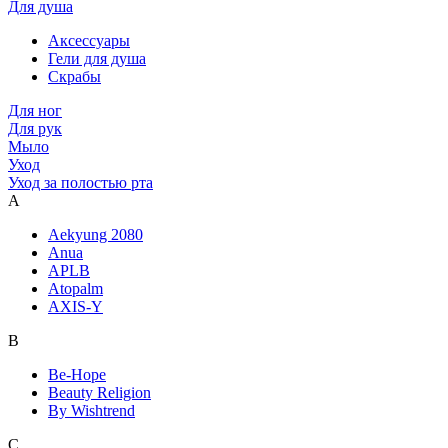
Для душа
Аксессуары
Гели для душа
Скрабы
Для ног
Для рук
Мыло
Уход
Уход за полостью рта
A
Aekyung 2080
Anua
APLB
Atopalm
AXIS-Y
B
Be-Hope
Beauty Religion
By Wishtrend
C