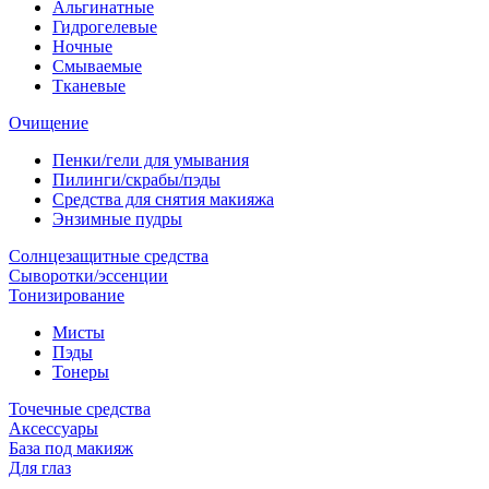
Альгинатные
Гидрогелевые
Ночные
Смываемые
Тканевые
Очищение
Пенки/гели для умывания
Пилинги/скрабы/пэды
Средства для снятия макияжа
Энзимные пудры
Солнцезащитные средства
Сыворотки/эссенции
Тонизирование
Мисты
Пэды
Тонеры
Точечные средства
Аксессуары
База под макияж
Для глаз