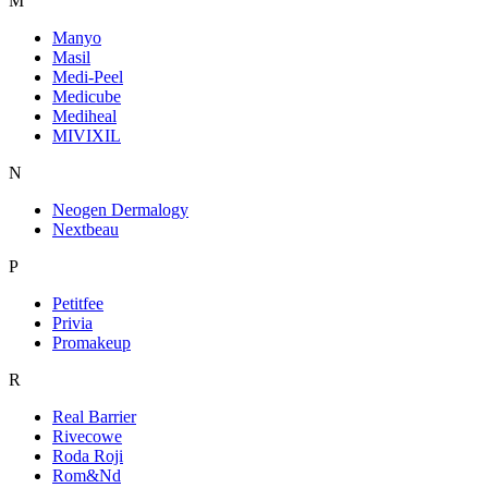
M
Manyo
Masil
Medi-Peel
Medicube
Mediheal
MIVIXIL
N
Neogen Dermalogy
Nextbeau
P
Petitfee
Privia
Promakeup
R
Real Barrier
Rivecowe
Roda Roji
Rom&Nd