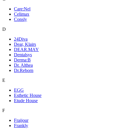
Care:Nel
Celimax
Consly
D
24Diva
Dear, Klairs
DEAR.MAY
Dentalsys
Derma:B
Dr. Althea
Dr.Reborn
E
EGG
Esthetic House
Etude House
F
Fraijour
Frankly