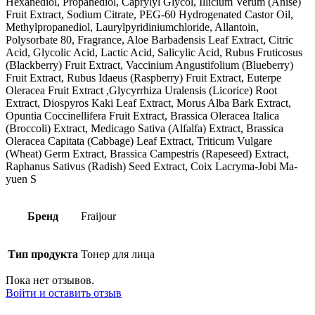
Hexanediol, Propanediol, Caprylyl Glycol, Illicium Verum (Anise)
Fruit Extract, Sodium Citrate, PEG-60 Hydrogenated Castor Oil,
Methylpropanediol, Laurylpyridiniumchloride, Allantoin,
Polysorbate 80, Fragrance, Aloe Barbadensis Leaf Extract, Citric
Acid, Glycolic Acid, Lactic Acid, Salicylic Acid, Rubus Fruticosus
(Blackberry) Fruit Extract, Vaccinium Angustifolium (Blueberry)
Fruit Extract, Rubus Idaeus (Raspberry) Fruit Extract, Euterpe
Oleracea Fruit Extract ,Glycyrrhiza Uralensis (Licorice) Root
Extract, Diospyros Kaki Leaf Extract, Morus Alba Bark Extract,
Opuntia Coccinellifera Fruit Extract, Brassica Oleracea Italica
(Broccoli) Extract, Medicago Sativa (Alfalfa) Extract, Brassica
Oleracea Capitata (Cabbage) Leaf Extract, Triticum Vulgare
(Wheat) Germ Extract, Brassica Campestris (Rapeseed) Extract,
Raphanus Sativus (Radish) Seed Extract, Coix Lacryma-Jobi Ma-
yuen S
Бренд
Fraijour
Тип продукта
Тонер для лица
Пока нет отзывов.
Войти и оставить отзыв