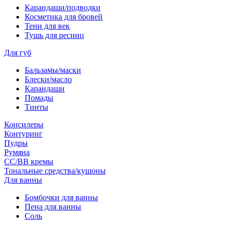
Карандаши/подводки
Косметика для бровей
Тени для век
Тушь для ресниц
Для губ
Бальзамы/маски
Блески/масло
Карандаши
Помады
Тинты
Консилеры
Контуринг
Пудры
Румяна
СС/ВВ кремы
Тональные средства/кушоны
Для ванны
Бомбочки для ванны
Пена для ванны
Соль