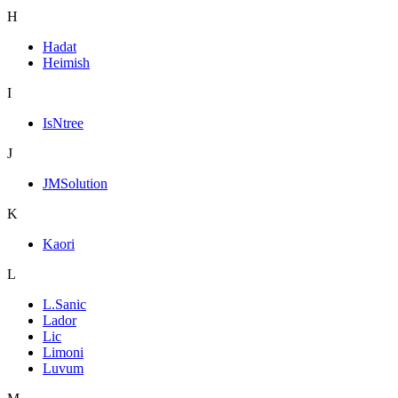
H
Hadat
Heimish
I
IsNtree
J
JMSolution
K
Kaori
L
L.Sanic
Lador
Lic
Limoni
Luvum