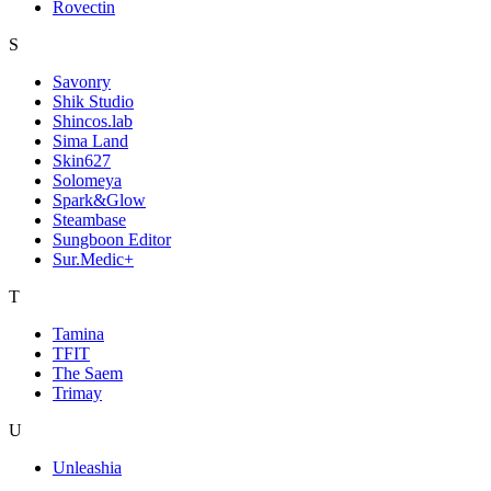
Rovectin
S
Savonry
Shik Studio
Shincos.lab
Sima Land
Skin627
Solomeya
Spark&Glow
Steambase
Sungboon Editor
Sur.Medic+
T
Tamina
TFIT
The Saem
Trimay
U
Unleashia