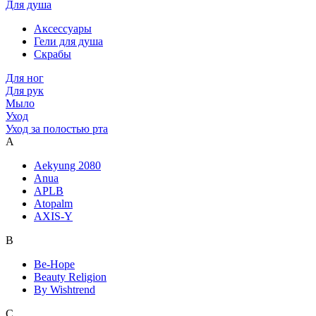
Для душа
Аксессуары
Гели для душа
Скрабы
Для ног
Для рук
Мыло
Уход
Уход за полостью рта
A
Aekyung 2080
Anua
APLB
Atopalm
AXIS-Y
B
Be-Hope
Beauty Religion
By Wishtrend
C