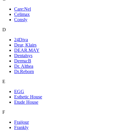
Care:Nel
Celimax
Consly
D
24Diva
Dear, Klairs
DEAR.MAY
Dentalsys
Derma:B
Dr. Althea
Dr.Reborn
E
EGG
Esthetic House
Etude House
F
Fraijour
Frankly