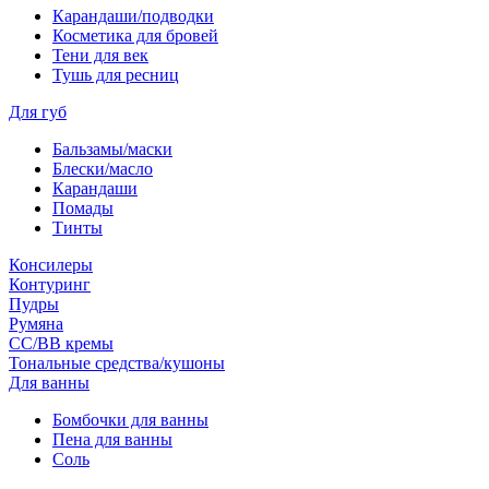
Карандаши/подводки
Косметика для бровей
Тени для век
Тушь для ресниц
Для губ
Бальзамы/маски
Блески/масло
Карандаши
Помады
Тинты
Консилеры
Контуринг
Пудры
Румяна
СС/ВВ кремы
Тональные средства/кушоны
Для ванны
Бомбочки для ванны
Пена для ванны
Соль