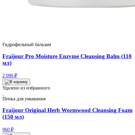
Гидрофильный бальзам
Fraijour Pro Moisture Enzyme Cleansing Balm (110
мл)
2 090
₽
Удалено из избранного
Пенка для умывания
Fraijour Original Herb Wormwood Cleansing Foam
(150 мл)
960
₽