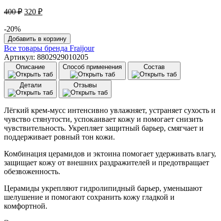
Первоначальная
Текущая
400
₽
320
₽
цена
цена:
составляла
-20%
320 ₽.
Количество
400 ₽.
Добавить в корзину
товара
Все товары бренда
Fraijour
Крем
Артикул: 8802929010205
для
Описание
Способ применения
Состав
лица
увлажняющий
Детали
Отзывы
муссовый
Fraijour
Pro
Лёгкий крем-мусс интенсивно увлажняет, устраняет сухость и
Moisture
чувство стянутости, успокаивает кожу и помогает снизить
Cerato
чувствительность. Укрепляет защитный барьер, смягчает и
Airy
поддерживает ровный тон кожи.
Cream
(10
Комбинация церамидов и эктоина помогает удерживать влагу,
мл)
защищает кожу от внешних раздражителей и предотвращает
обезвоженность.
Церамиды укрепляют гидролипидный барьер, уменьшают
шелушение и помогают сохранить кожу гладкой и
комфортной.