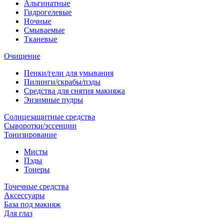
Альгинатные
Гидрогелевые
Ночные
Смываемые
Тканевые
Очищение
Пенки/гели для умывания
Пилинги/скрабы/пэды
Средства для снятия макияжа
Энзимные пудры
Солнцезащитные средства
Сыворотки/эссенции
Тонизирование
Мисты
Пэды
Тонеры
Точечные средства
Аксессуары
База под макияж
Для глаз