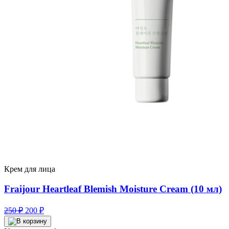
Крем для лица
Fraijour Heartleaf Blemish Moisture Cream (10 мл)
Первоначальная
Текущая
250
₽
200
₽
цена
цена:
составляла
200 ₽.