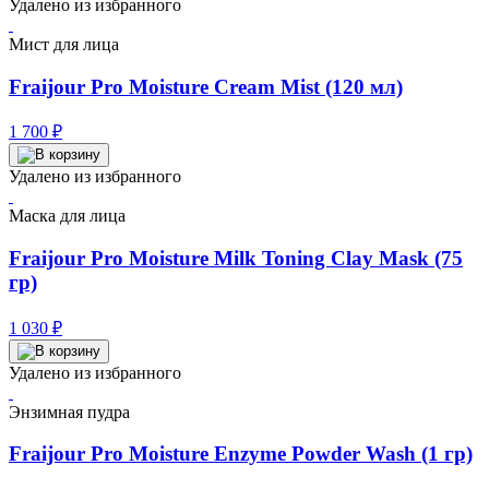
Удалено из избранного
250 ₽.
Мист для лица
Fraijour Pro Moisture Cream Mist (120 мл)
1 700
₽
Удалено из избранного
Маска для лица
Fraijour Pro Moisture Milk Toning Clay Mask (75
гр)
1 030
₽
Удалено из избранного
Энзимная пудра
Fraijour Pro Moisture Enzyme Powder Wash (1 гр)