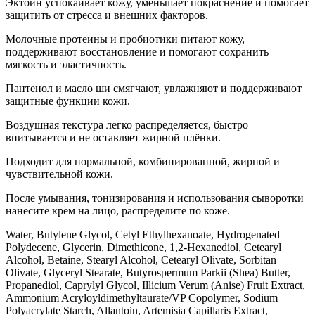
Эктоин успокаивает кожу, уменьшает покраснение и помогает
защитить от стресса и внешних факторов.
Молочные протеины и пробиотики питают кожу,
поддерживают восстановление и помогают сохранить
мягкость и эластичность.
Пантенол и масло ши смягчают, увлажняют и поддерживают
защитные функции кожи.
Воздушная текстура легко распределяется, быстро
впитывается и не оставляет жирной плёнки.
Подходит для нормальной, комбинированной, жирной и
чувствительной кожи.
После умывания, тонизирования и использования сыворотки
нанесите крем на лицо, распределите по коже.
Water, Butylene Glycol, Cetyl Ethylhexanoate, Hydrogenated
Polydecene, Glycerin, Dimethicone, 1,2-Hexanediol, Cetearyl
Alcohol, Betaine, Stearyl Alcohol, Cetearyl Olivate, Sorbitan
Olivate, Glyceryl Stearate, Butyrospermum Parkii (Shea) Butter,
Propanediol, Caprylyl Glycol, Illicium Verum (Anise) Fruit Extract,
Ammonium Acryloyldimethyltaurate/VP Copolymer, Sodium
Polyacrylate Starch, Allantoin, Artemisia Capillaris Extract,