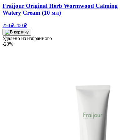
Fraijour Original Herb Wormwood Calming
Watery Cream (10 мл)
Первоначальная
Текущая
250
₽
200
₽
цена
цена:
составляла
200 ₽.
Удалено из избранного
250 ₽.
-20%