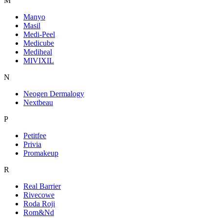
M
Manyo
Masil
Medi-Peel
Medicube
Mediheal
MIVIXIL
N
Neogen Dermalogy
Nextbeau
P
Petitfee
Privia
Promakeup
R
Real Barrier
Rivecowe
Roda Roji
Rom&Nd