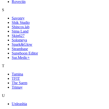
Rovectin
S
Savonry
Shik Studio
Shincos.lab
Sima Land
Skin627
Solomeya
Spark&Glow
Steambase
Sungboon Editor
Sur.Medic+
T
Tamina
TFIT
The Saem
Trimay
U
Unleashia