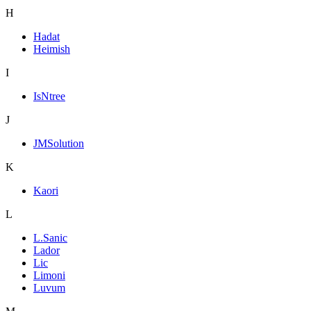
H
Hadat
Heimish
I
IsNtree
J
JMSolution
K
Kaori
L
L.Sanic
Lador
Lic
Limoni
Luvum