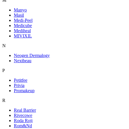
M
Manyo
Masil
Medi-Peel
Medicube
Mediheal
MIVIXIL
N
Neogen Dermalogy
Nextbeau
P
Petitfee
Privia
Promakeup
R
Real Barrier
Rivecowe
Roda Roji
Rom&Nd