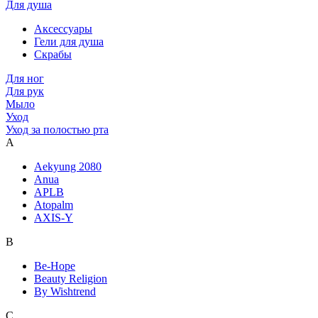
Для душа
Аксессуары
Гели для душа
Скрабы
Для ног
Для рук
Мыло
Уход
Уход за полостью рта
A
Aekyung 2080
Anua
APLB
Atopalm
AXIS-Y
B
Be-Hope
Beauty Religion
By Wishtrend
C