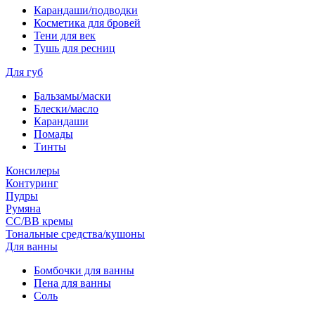
Карандаши/подводки
Косметика для бровей
Тени для век
Тушь для ресниц
Для губ
Бальзамы/маски
Блески/масло
Карандаши
Помады
Тинты
Консилеры
Контуринг
Пудры
Румяна
СС/ВВ кремы
Тональные средства/кушоны
Для ванны
Бомбочки для ванны
Пена для ванны
Соль