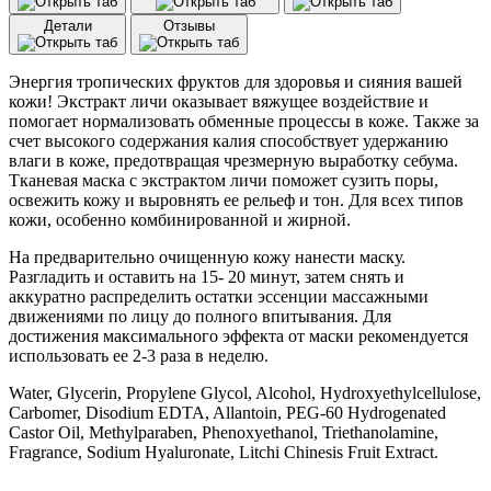
поры
Детали
Отзывы
с
экстрактом
личи
Энергия тропических фруктов для здоровья и сияния вашей
Consly
кожи! Экстракт личи оказывает вяжущее воздействие и
Lychee
помогает нормализовать обменные процессы в коже. Также за
Pore-
счет высокого содержания калия способствует удержанию
Tightening
влаги в коже, предотвращая чрезмерную выработку себума.
Mask
Тканевая маска с экстрактом личи поможет сузить поры,
Pack
освежить кожу и выровнять ее рельеф и тон. Для всех типов
(20
кожи, особенно комбинированной и жирной.
мл)
На предварительно очищенную кожу нанести маску.
Разгладить и оставить на 15- 20 минут, затем снять и
аккуратно распределить остатки эссенции массажными
движениями по лицу до полного впитывания. Для
достижения максимального эффекта от маски рекомендуется
использовать ее 2-3 раза в неделю.
Water, Glycerin, Propylene Glycol, Alcohol, Hydroxyethylcellulose,
Carbomer, Disodium EDTA, Allantoin, PEG-60 Hydrogenated
Castor Oil, Methylparaben, Phenoxyethanol, Triethanolamine,
Fragrance, Sodium Hyaluronate, Litchi Chinesis Fruit Extract.