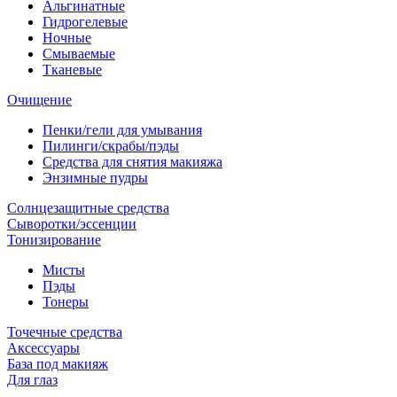
Альгинатные
Гидрогелевые
Ночные
Смываемые
Тканевые
Очищение
Пенки/гели для умывания
Пилинги/скрабы/пэды
Средства для снятия макияжа
Энзимные пудры
Солнцезащитные средства
Сыворотки/эссенции
Тонизирование
Мисты
Пэды
Тонеры
Точечные средства
Аксессуары
База под макияж
Для глаз