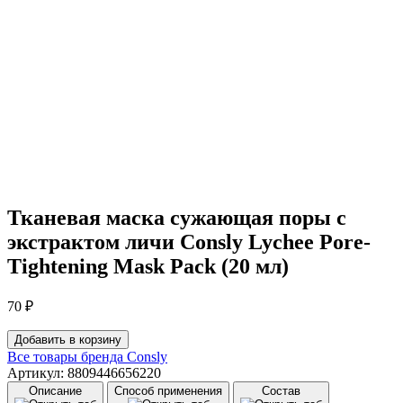
Тканевая маска сужающая поры с
экстрактом личи Consly Lychee Pore-
Tightening Mask Pack (20 мл)
70
₽
Количество
Добавить в корзину
товара
Все товары бренда
Consly
Тканевая
Артикул: 8809446656220
маска
Описание
Способ применения
Состав
сужающая