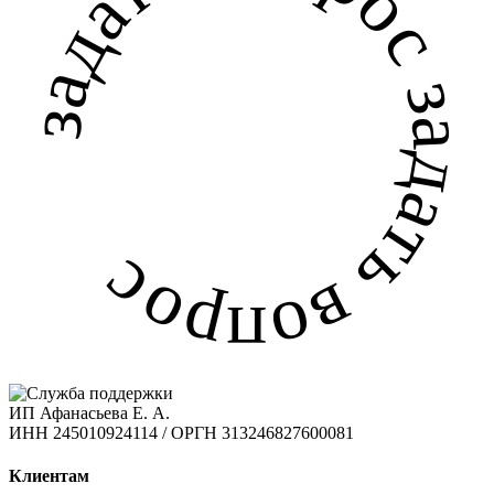
задать вопрос задать вопрос
ИП Афанасьева Е. А.
ИНН 245010924114 / ОРГН 313246827600081
Клиентам