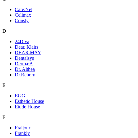
Care:Nel
Celimax
Consly
D
24Diva
Dear, Klairs
DEAR.MAY
Dentalsys
Derma:B
Dr. Althea
Dr.Reborn
E
EGG
Esthetic House
Etude House
F
Fraijour
Frankly