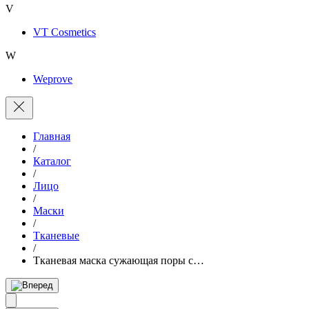
V
VT Cosmetics
W
Weprove
Главная
/
Каталог
/
Лицо
/
Маски
/
Тканевые
/
Тканевая маска сужающая поры с…