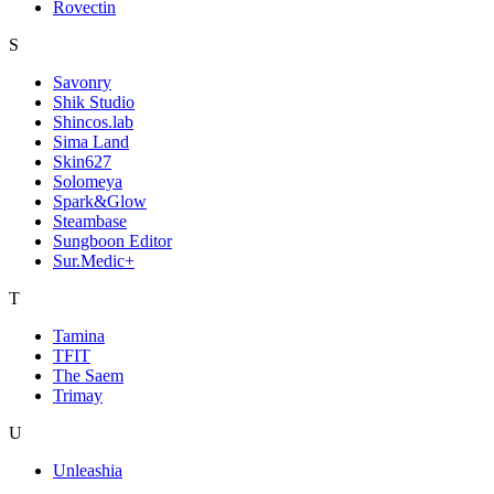
Rovectin
S
Savonry
Shik Studio
Shincos.lab
Sima Land
Skin627
Solomeya
Spark&Glow
Steambase
Sungboon Editor
Sur.Medic+
T
Tamina
TFIT
The Saem
Trimay
U
Unleashia