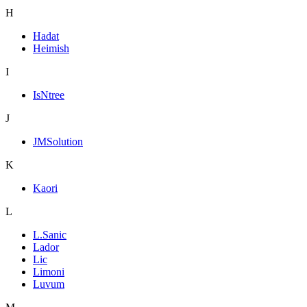
H
Hadat
Heimish
I
IsNtree
J
JMSolution
K
Kaori
L
L.Sanic
Lador
Lic
Limoni
Luvum