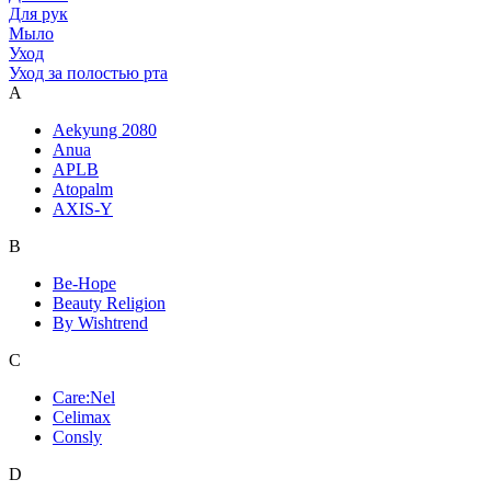
Для рук
Мыло
Уход
Уход за полостью рта
A
Aekyung 2080
Anua
APLB
Atopalm
AXIS-Y
B
Be-Hope
Beauty Religion
By Wishtrend
C
Care:Nel
Celimax
Consly
D