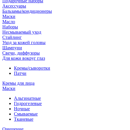
Подарочные наборы
Аксессуары
Бальзамы/кондиционеры
Маски
Масло
Наборы
Несмываемый уход
Стайлинг
Уход за кожей головы
Шампуни
Свечи, диффузоры
Для кожи вокруг глаз
Кремы/сыворотки
Патчи
Кремы для лица
Маски
Альгинатные
Гидрогелевые
Ночные
Смываемые
Тканевые
Очищение