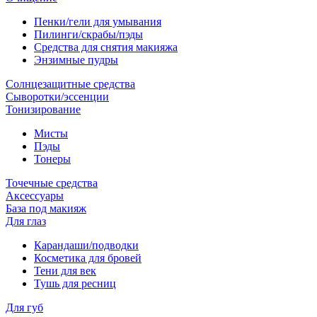
Пенки/гели для умывания
Пилинги/скрабы/пэды
Средства для снятия макияжа
Энзимные пудры
Солнцезащитные средства
Сыворотки/эссенции
Тонизирование
Мисты
Пэды
Тонеры
Точечные средства
Аксессуары
База под макияж
Для глаз
Карандаши/подводки
Косметика для бровей
Тени для век
Тушь для ресниц
Для губ