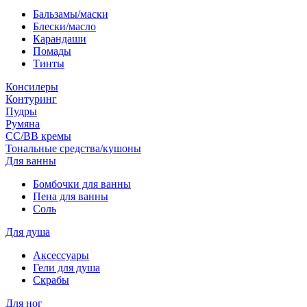
Бальзамы/маски
Блески/масло
Карандаши
Помады
Тинты
Консилеры
Контуринг
Пудры
Румяна
СС/ВВ кремы
Тональные средства/кушоны
Для ванны
Бомбочки для ванны
Пена для ванны
Соль
Для душа
Аксессуары
Гели для душа
Скрабы
Для ног