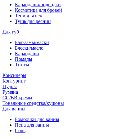
Карандаши/подводки
Косметика для бровей
Тени для век
Тушь для ресниц
Для губ
Бальзамы/маски
Блески/масло
Карандаши
Помады
Тинты
Консилеры
Контуринг
Пудры
Румяна
СС/ВВ кремы
Тональные средства/кушоны
Для ванны
Бомбочки для ванны
Пена для ванны
Соль