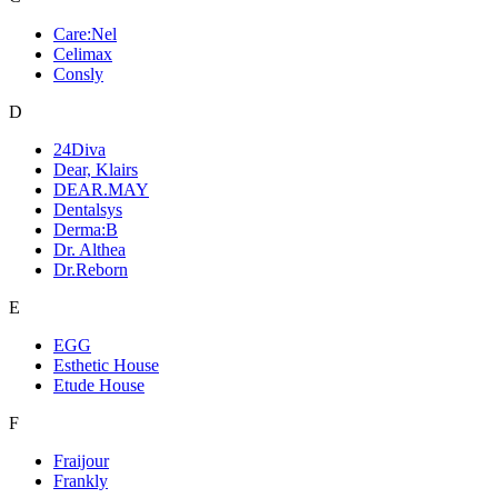
Care:Nel
Celimax
Consly
D
24Diva
Dear, Klairs
DEAR.MAY
Dentalsys
Derma:B
Dr. Althea
Dr.Reborn
E
EGG
Esthetic House
Etude House
F
Fraijour
Frankly