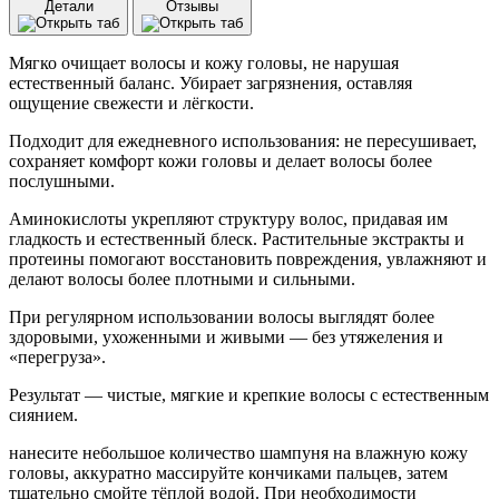
Детали
Отзывы
Weprove
Daily
Hair
Мягко очищает волосы и кожу головы, не нарушая
Growth
естественный баланс. Убирает загрязнения, оставляя
Shampoo
ощущение свежести и лёгкости.
(500
мл)
Подходит для ежедневного использования: не пересушивает,
сохраняет комфорт кожи головы и делает волосы более
послушными.
Аминокислоты укрепляют структуру волос, придавая им
гладкость и естественный блеск. Растительные экстракты и
протеины помогают восстановить повреждения, увлажняют и
делают волосы более плотными и сильными.
При регулярном использовании волосы выглядят более
здоровыми, ухоженными и живыми — без утяжеления и
«перегруза».
Результат — чистые, мягкие и крепкие волосы с естественным
сиянием.
нанесите небольшое количество шампуня на влажную кожу
головы, аккуратно массируйте кончиками пальцев, затем
тщательно смойте тёплой водой. При необходимости