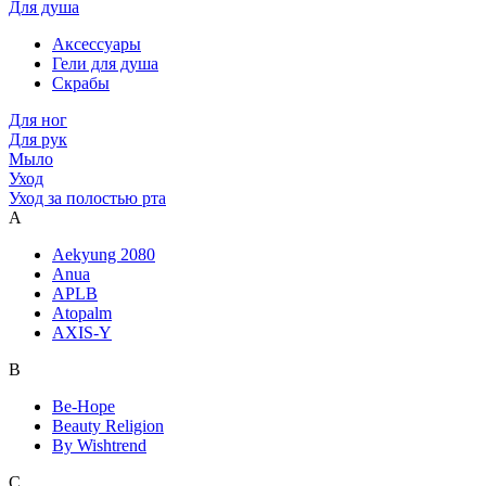
Для душа
Аксессуары
Гели для душа
Скрабы
Для ног
Для рук
Мыло
Уход
Уход за полостью рта
A
Aekyung 2080
Anua
APLB
Atopalm
AXIS-Y
B
Be-Hope
Beauty Religion
By Wishtrend
C