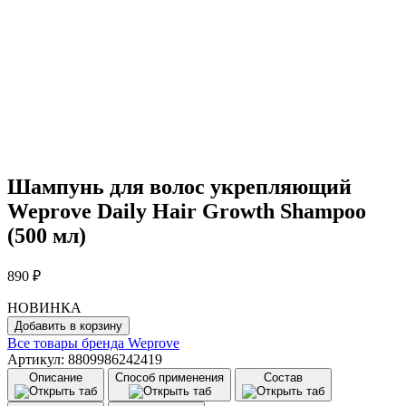
Шампунь для волос укрепляющий
Weprove Daily Hair Growth Shampoo
(500 мл)
890
₽
НОВИНКА
Количество
Добавить в корзину
товара
Все товары бренда
Weprove
Шампунь
Артикул: 8809986242419
для
Описание
Способ применения
Состав
волос
укрепляющий