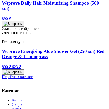
Weprove Daily Hair Moisturizing Shampoo (500
мл)
890
₽
Удалено из избранного
-30%
НОВИНКА
Гель для душа
Weprove Energizing Aloe Shower Gel (250 мл) Red
Orange & Lemongrass
Первоначальная
Текущая
890
₽
623
₽
цена
цена:
составляла
623 ₽.
Перейти в каталог
890 ₽.
Клиентам
Каталог
Скидки
Хиты