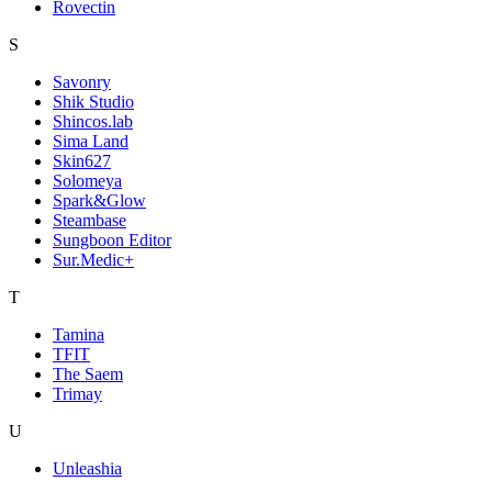
Rovectin
S
Savonry
Shik Studio
Shincos.lab
Sima Land
Skin627
Solomeya
Spark&Glow
Steambase
Sungboon Editor
Sur.Medic+
T
Tamina
TFIT
The Saem
Trimay
U
Unleashia