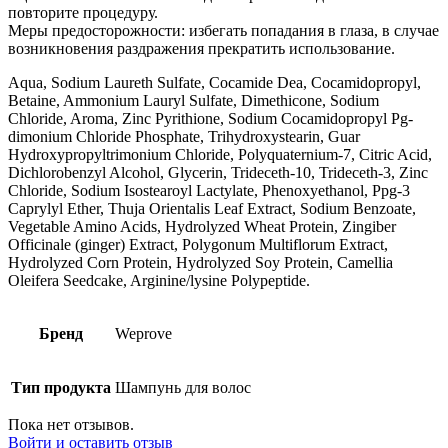
повторите процедуру.
Меры предосторожности: избегать попадания в глаза, в случае
возникновения раздражения прекратить использование.
Aqua, Sodium Laureth Sulfate, Cocamide Dea, Cocamidopropyl,
Betaine, Ammonium Lauryl Sulfate, Dimethicone, Sodium
Chloride, Aroma, Zinc Pyrithione, Sodium Cocamidopropyl Pg-
dimonium Chloride Phosphate, Trihydroxystearin, Guar
Hydroxypropyltrimonium Chloride, Polyquaternium-7, Citric Acid,
Dichlorobenzyl Alcohol, Glycerin, Trideceth-10, Trideceth-3, Zinc
Chloride, Sodium Isostearoyl Lactylate, Phenoxyethanol, Ppg-3
Caprylyl Ether, Thuja Orientalis Leaf Extract, Sodium Benzoate,
Vegetable Amino Acids, Hydrolyzed Wheat Protein, Zingiber
Officinale (ginger) Extract, Polygonum Multiflorum Extract,
Hydrolyzed Corn Protein, Hydrolyzed Soy Protein, Camellia
Oleifera Seedcake, Arginine/lysine Polypeptide.
Бренд
Weprove
Тип продукта
Шампунь для волос
Пока нет отзывов.
Войти и оставить отзыв