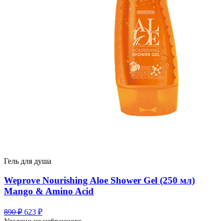
Гель для душа
Weprove Nourishing Aloe Shower Gel (250 мл)
Mango & Amino Acid
Первоначальная
Текущая
890
₽
623
₽
цена
цена: