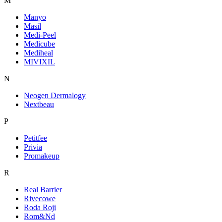
M
Manyo
Masil
Medi-Peel
Medicube
Mediheal
MIVIXIL
N
Neogen Dermalogy
Nextbeau
P
Petitfee
Privia
Promakeup
R
Real Barrier
Rivecowe
Roda Roji
Rom&Nd