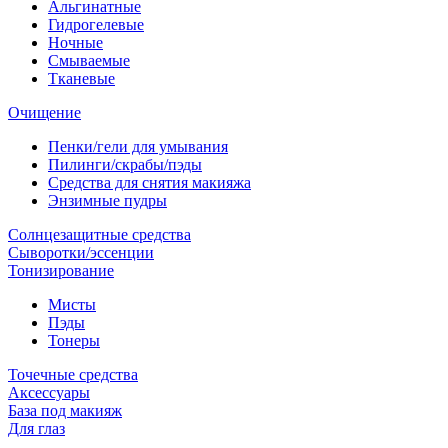
Альгинатные
Гидрогелевые
Ночные
Смываемые
Тканевые
Очищение
Пенки/гели для умывания
Пилинги/скрабы/пэды
Средства для снятия макияжа
Энзимные пудры
Солнцезащитные средства
Сыворотки/эссенции
Тонизирование
Мисты
Пэды
Тонеры
Точечные средства
Аксессуары
База под макияж
Для глаз