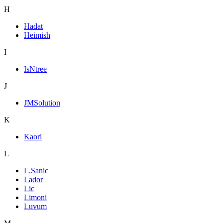
H
Hadat
Heimish
I
IsNtree
J
JMSolution
K
Kaori
L
L.Sanic
Lador
Lic
Limoni
Luvum