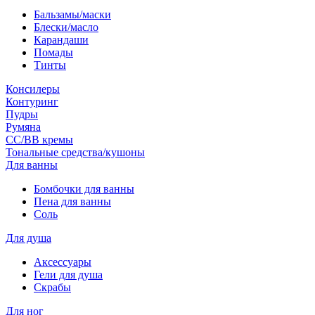
Бальзамы/маски
Блески/масло
Карандаши
Помады
Тинты
Консилеры
Контуринг
Пудры
Румяна
СС/ВВ кремы
Тональные средства/кушоны
Для ванны
Бомбочки для ванны
Пена для ванны
Соль
Для душа
Аксессуары
Гели для душа
Скрабы
Для ног