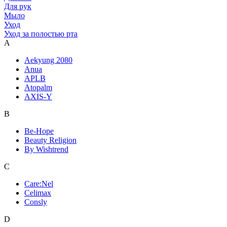
Для рук
Мыло
Уход
Уход за полостью рта
A
Aekyung 2080
Anua
APLB
Atopalm
AXIS-Y
B
Be-Hope
Beauty Religion
By Wishtrend
C
Care:Nel
Celimax
Consly
D