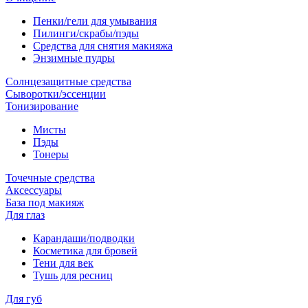
Пенки/гели для умывания
Пилинги/скрабы/пэды
Средства для снятия макияжа
Энзимные пудры
Солнцезащитные средства
Сыворотки/эссенции
Тонизирование
Мисты
Пэды
Тонеры
Точечные средства
Аксессуары
База под макияж
Для глаз
Карандаши/подводки
Косметика для бровей
Тени для век
Тушь для ресниц
Для губ