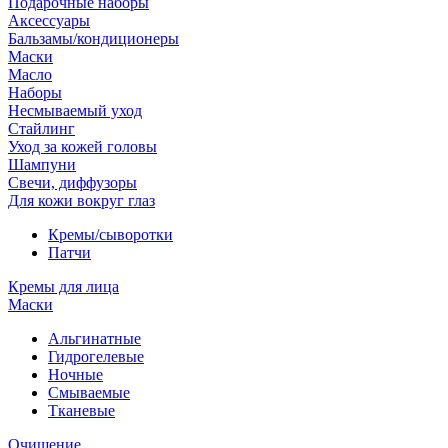
Подарочные наборы
Аксессуары
Бальзамы/кондиционеры
Маски
Масло
Наборы
Несмываемый уход
Стайлинг
Уход за кожей головы
Шампуни
Свечи, диффузоры
Для кожи вокруг глаз
Кремы/сыворотки
Патчи
Кремы для лица
Маски
Альгинатные
Гидрогелевые
Ночные
Смываемые
Тканевые
Очищение