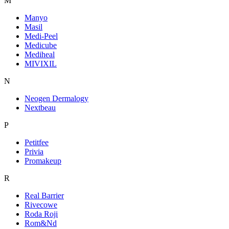
M
Manyo
Masil
Medi-Peel
Medicube
Mediheal
MIVIXIL
N
Neogen Dermalogy
Nextbeau
P
Petitfee
Privia
Promakeup
R
Real Barrier
Rivecowe
Roda Roji
Rom&Nd