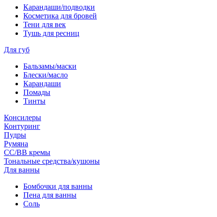
Карандаши/подводки
Косметика для бровей
Тени для век
Тушь для ресниц
Для губ
Бальзамы/маски
Блески/масло
Карандаши
Помады
Тинты
Консилеры
Контуринг
Пудры
Румяна
СС/ВВ кремы
Тональные средства/кушоны
Для ванны
Бомбочки для ванны
Пена для ванны
Соль