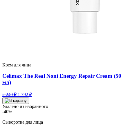
Крем для лица
Celimax The Real Noni Energy Repair Cream (50
мл)
Первоначальная
Текущая
2 240
₽
1 792
₽
цена
цена:
составляла
1
Удалено из избранного
2
792 ₽.
-40%
240 ₽.
Сыворотка для лица