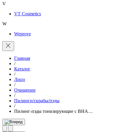
V
VT Cosmetics
W
Weprove
Главная
/
Каталог
/
Лицо
/
Очищение
/
Пилинги/скрабы/пэды
/
Пилинг-пэды тонизирующие с BHA…