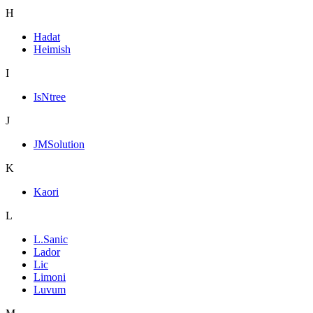
H
Hadat
Heimish
I
IsNtree
J
JMSolution
K
Kaori
L
L.Sanic
Lador
Lic
Limoni
Luvum