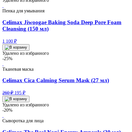
Удалено из избранного
Пенка для умывания
Celimax Jiwoogae Baking Soda Deep Pore Foam
Cleansing (150 мл)
1 100
₽
Удалено из избранного
-25%
Тканевая маска
Celimax Cica Calming Serum Mask (27 мл)
Первоначальная
Текущая
260
₽
195
₽
цена
цена:
составляла
195 ₽.
Удалено из избранного
260 ₽.
-20%
Сыворотка для лица