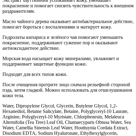
Экстракт хауттюйнии успокаивает кожу, уменьшает
покраснение и помогает снизить чувствительность к внешним
раздражителям.
Масло чайного дерева оказывает антибактериальное действие,
помогает бороться с воспалениями и матирует кожу.
Гидролаты кипариса и зелёного чая помогают уменьшить
покраснение, поддерживают сужение пор и оказывают
антиоксидантное действие.
Морская вода насыщает кожу минералами, увлажняет и
поддерживает защитные функции кожи.
Подходят для всех типов кожи.
После очищения протрите лицо сначала рельефной стороной
пэда, затем гладкой. Можно использовать для отшелушивания
кожи тела.
Water, Dipropylene Glycol, Glycerin, Butylene Glycol, 1,2-
Hexanediol, Betaine Salicylate, Betaine, Polyglyceryl-10 Laurate,
Arginine, Polyglyceryl-10 Myristate, Chlorphenesin, Melaleuca
Alternifolia (Tea Tree) Leaf Oil, Chamaecyparis Obtusa Water, Sea
Water, Camellia Sinensis Leaf Water, Houttuynia Cordata Extract,
Disodium EDTA, Sodium Hyaluronate, Ethylhexylglycerin,