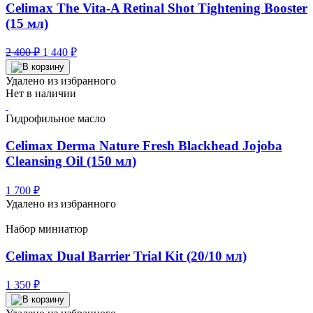
Celimax The Vita-A Retinal Shot Tightening Booster
(15 мл)
Первоначальная
Текущая
2 400
₽
1 440
₽
цена
цена:
составляла
1
Удалено из избранного
2
440 ₽.
Нет в наличии
400 ₽.
Гидрофильное масло
Celimax Derma Nature Fresh Blackhead Jojoba
Cleansing Oil (150 мл)
1 700
₽
Удалено из избранного
Набор миниатюр
Celimax Dual Barrier Trial Kit (20/10 мл)
1 350
₽