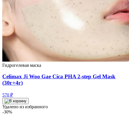
Гидрогелевая маска
Celimax Ji Woo Gae Cica PHA 2-step Gel Mask
(30г+4г)
570
₽
Удалено из избранного
-30%