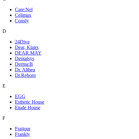
Care:Nel
Celimax
Consly
D
24Diva
Dear, Klairs
DEAR.MAY
Dentalsys
Derma:B
Dr. Althea
Dr.Reborn
E
EGG
Esthetic House
Etude House
F
Fraijour
Frankly