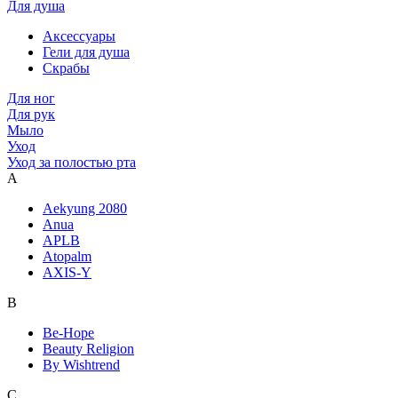
Для душа
Аксессуары
Гели для душа
Скрабы
Для ног
Для рук
Мыло
Уход
Уход за полостью рта
A
Aekyung 2080
Anua
APLB
Atopalm
AXIS-Y
B
Be-Hope
Beauty Religion
By Wishtrend
C