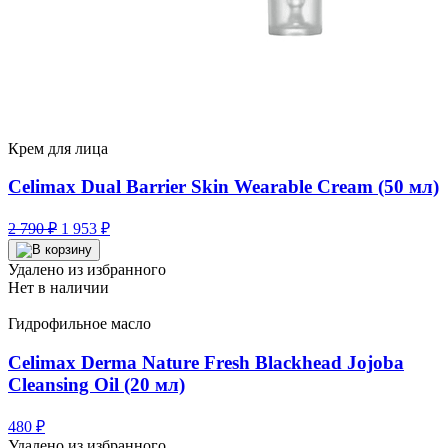
Крем для лица
Celimax Dual Barrier Skin Wearable Cream (50 мл)
Первоначальная
Текущая
2 790
₽
1 953
₽
цена
цена:
составляла
1
Удалено из избранного
2
953 ₽.
Нет в наличии
790 ₽.
Гидрофильное масло
Celimax Derma Nature Fresh Blackhead Jojoba
Cleansing Oil (20 мл)
480
₽
Удалено из избранного