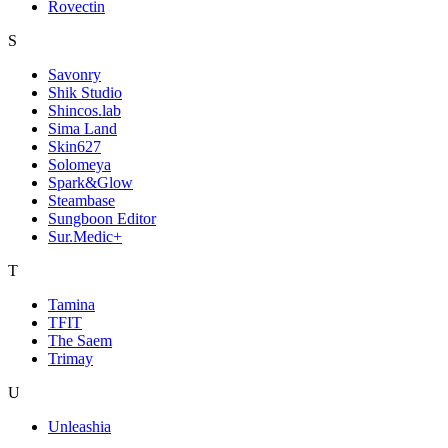
Rovectin
S
Savonry
Shik Studio
Shincos.lab
Sima Land
Skin627
Solomeya
Spark&Glow
Steambase
Sungboon Editor
Sur.Medic+
T
Tamina
TFIT
The Saem
Trimay
U
Unleashia