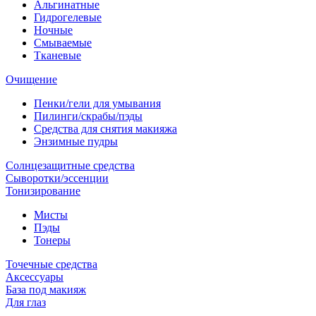
Альгинатные
Гидрогелевые
Ночные
Смываемые
Тканевые
Очищение
Пенки/гели для умывания
Пилинги/скрабы/пэды
Средства для снятия макияжа
Энзимные пудры
Солнцезащитные средства
Сыворотки/эссенции
Тонизирование
Мисты
Пэды
Тонеры
Точечные средства
Аксессуары
База под макияж
Для глаз