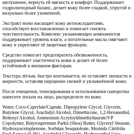
шелушение, вернуть ей мягкость и комфорт. Поддерживает
гидролипидный баланс, делает кожу более гладкой, упругой и
визуально более ухоженной.
Экстракт нони насыщает кожу антиоксидантами,
способствует восстановлению и помогает снизить
чувствительность. Комплекс увлажняющих компонентов
поддерживает уровень влаги, а питательные масла смягчают
кожу и укрепляют её защитные функции.
Средство помогает предотвратить обезвоженность,
поддерживает эластичность кожи и делает её более
устойчивой к внешним факторам.
Текстура лёгкая, быстро впитывается, не оставляет липкости и
жирности, оставляя ощущение свежей и увлажнённой кожи.
После очищения, тонизирования и использования сыворотки
нанесите лосьон на лицо, распределите по коже.
Water, Coco-Caprylate/Caprate, Dipropylene Glycol, Glycerin,
Butylene Glycol, Arachidyl Alcohol, Dimethicone, 1,2-Hexanediol,
Behenyl Alcohol, Ammonium Acryloyldimethyltaurate/VP
Copolymer, Butyrospermum Parkii (Shea) Butter, Glyceryl Stearate,
Hydroxyacetophenone, Sorbitan Sesquioleate, Morinda Citrifolia
Fruit Extract (0.4%), Arachidyl Glucoside, Hydroxyethyl Urea,