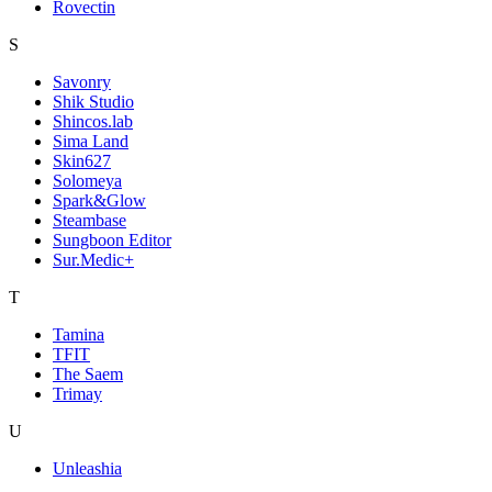
Rovectin
S
Savonry
Shik Studio
Shincos.lab
Sima Land
Skin627
Solomeya
Spark&Glow
Steambase
Sungboon Editor
Sur.Medic+
T
Tamina
TFIT
The Saem
Trimay
U
Unleashia