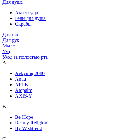
Для душа
Аксессуары
Гели для душа
Скрабы
Для ног
Для рук
Мыло
Уход
Уход за полостью рта
A
Aekyung 2080
Anua
APLB
Atopalm
AXIS-Y
B
Be-Hope
Beauty Religion
By Wishtrend
C