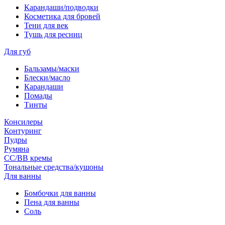
Карандаши/подводки
Косметика для бровей
Тени для век
Тушь для ресниц
Для губ
Бальзамы/маски
Блески/масло
Карандаши
Помады
Тинты
Консилеры
Контуринг
Пудры
Румяна
СС/ВВ кремы
Тональные средства/кушоны
Для ванны
Бомбочки для ванны
Пена для ванны
Соль