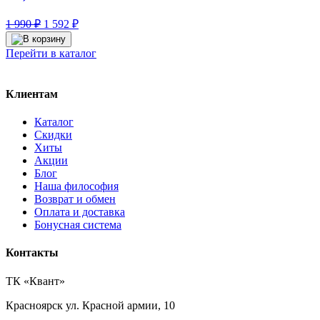
Первоначальная
Текущая
1 990
₽
1 592
₽
цена
цена:
составляла
1
Перейти в каталог
1
592 ₽.
990 ₽.
Клиентам
Каталог
Скидки
Хиты
Акции
Блог
Наша философия
Возврат и обмен
Оплата и доставка
Бонусная система
Контакты
ТК «Квант»
Красноярск
ул. Красной армии, 10