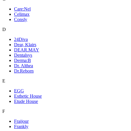
Care:Nel
Celimax
Consly
D
24Diva
Dear, Klairs
DEAR.MAY
Dentalsys
Derma:B
Dr. Althea
Dr.Reborn
E
EGG
Esthetic House
Etude House
F
Fraijour
Frankly