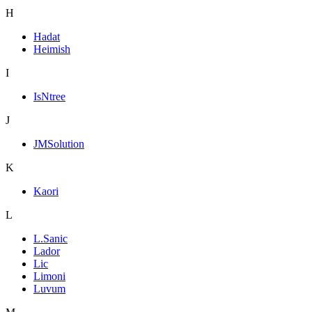
H
Hadat
Heimish
I
IsNtree
J
JMSolution
K
Kaori
L
L.Sanic
Lador
Lic
Limoni
Luvum