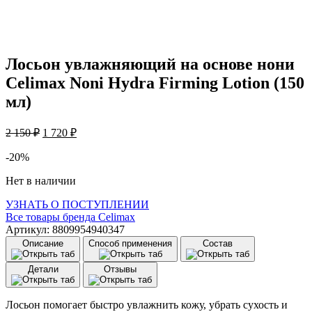
Лосьон увлажняющий на основе нони
Celimax Noni Hydra Firming Lotion (150
мл)
Первоначальная
Текущая
2 150
₽
1 720
₽
цена
цена:
составляла
1
-20%
2
720 ₽.
Нет в наличии
150 ₽.
УЗНАТЬ О ПОСТУПЛЕНИИ
Все товары бренда
Celimax
Артикул: 8809954940347
Описание
Способ применения
Состав
Детали
Отзывы
Лосьон помогает быстро увлажнить кожу, убрать сухость и