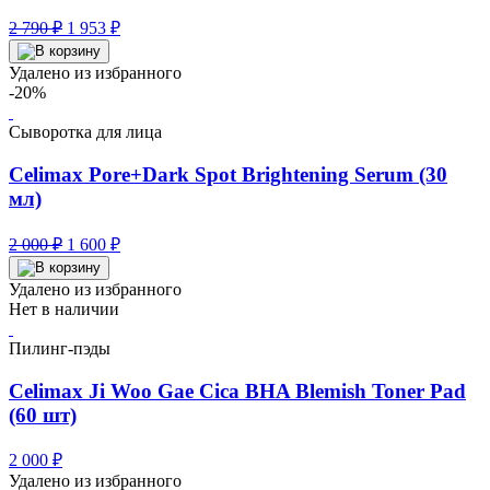
Первоначальная
Текущая
2 790
₽
1 953
₽
цена
цена:
составляла
1
Удалено из избранного
2
953 ₽.
-20%
790 ₽.
Сыворотка для лица
Celimax Pore+Dark Spot Brightening Serum (30
мл)
Первоначальная
Текущая
2 000
₽
1 600
₽
цена
цена:
составляла
1
Удалено из избранного
2
600 ₽.
Нет в наличии
000 ₽.
Пилинг-пэды
Celimax Ji Woo Gae Cica BHA Blemish Toner Pad
(60 шт)
2 000
₽
Удалено из избранного