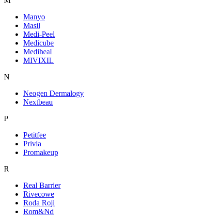
M
Manyo
Masil
Medi-Peel
Medicube
Mediheal
MIVIXIL
N
Neogen Dermalogy
Nextbeau
P
Petitfee
Privia
Promakeup
R
Real Barrier
Rivecowe
Roda Roji
Rom&Nd