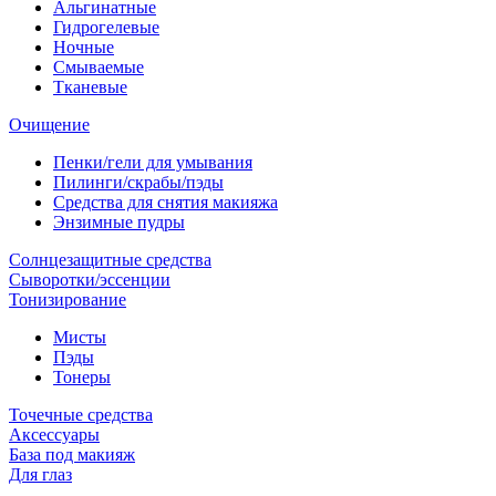
Альгинатные
Гидрогелевые
Ночные
Смываемые
Тканевые
Очищение
Пенки/гели для умывания
Пилинги/скрабы/пэды
Средства для снятия макияжа
Энзимные пудры
Солнцезащитные средства
Сыворотки/эссенции
Тонизирование
Мисты
Пэды
Тонеры
Точечные средства
Аксессуары
База под макияж
Для глаз