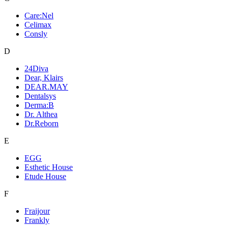
Care:Nel
Celimax
Consly
D
24Diva
Dear, Klairs
DEAR.MAY
Dentalsys
Derma:B
Dr. Althea
Dr.Reborn
E
EGG
Esthetic House
Etude House
F
Fraijour
Frankly