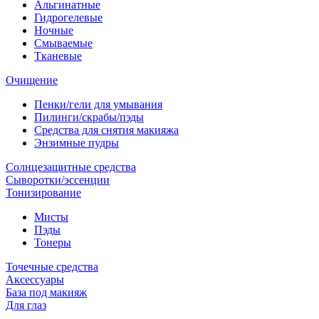
Альгинатные
Гидрогелевые
Ночные
Смываемые
Тканевые
Очищение
Пенки/гели для умывания
Пилинги/скрабы/пэды
Средства для снятия макияжа
Энзимные пудры
Солнцезащитные средства
Сыворотки/эссенции
Тонизирование
Мисты
Пэды
Тонеры
Точечные средства
Аксессуары
База под макияж
Для глаз