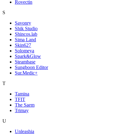
Rovectin
S
Savonry
Shik Studio
Shincos.lab
Sima Land
Skin627
Solomeya
Spark&Glow
Steambase
Sungboon Editor
Sur.Medic+
T
Tamina
TFIT
The Saem
Trimay
U
Unleashia