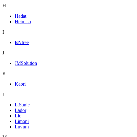
H
Hadat
Heimish
I
IsNtree
J
JMSolution
K
Kaori
L
L.Sanic
Lador
Lic
Limoni
Luvum