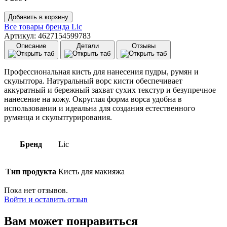
Количество
Добавить в корзину
товара
Все товары бренда
Lic
Кисть
Артикул: 4627154599783
для
Описание
Детали
Отзывы
сухих
текстур
Lic
Профессиональная кисть для нанесения пудры, румян и
Makeup
скульптора. Натуральный ворс кисти обеспечивает
Artist
аккуратный и бережный захват сухих текстур и безупречное
Brush
нанесение на кожу. Округлая форма ворса удобна в
G06
использовании и идеальна для создания естественного
румянца и скульптурирования.
Бренд
Lic
Тип продукта
Кисть для макияжа
Пока нет отзывов.
Войти и оставить отзыв
Вам может понравиться