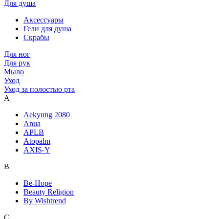
Для душа
Аксессуары
Гели для душа
Скрабы
Для ног
Для рук
Мыло
Уход
Уход за полостью рта
A
Aekyung 2080
Anua
APLB
Atopalm
AXIS-Y
B
Be-Hope
Beauty Religion
By Wishtrend
C