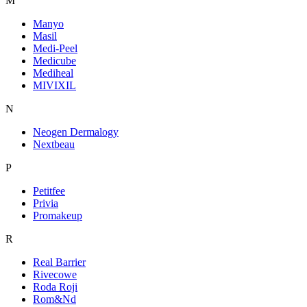
M
Manyo
Masil
Medi-Peel
Medicube
Mediheal
MIVIXIL
N
Neogen Dermalogy
Nextbeau
P
Petitfee
Privia
Promakeup
R
Real Barrier
Rivecowe
Roda Roji
Rom&Nd