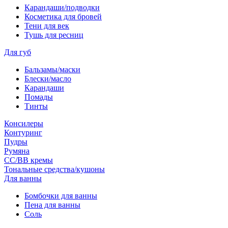
Карандаши/подводки
Косметика для бровей
Тени для век
Тушь для ресниц
Для губ
Бальзамы/маски
Блески/масло
Карандаши
Помады
Тинты
Консилеры
Контуринг
Пудры
Румяна
СС/ВВ кремы
Тональные средства/кушоны
Для ванны
Бомбочки для ванны
Пена для ванны
Соль