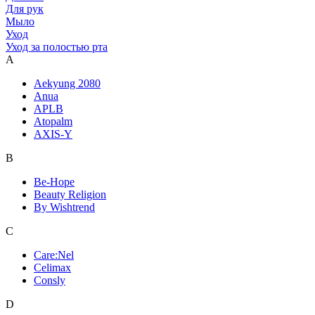
Для рук
Мыло
Уход
Уход за полостью рта
A
Aekyung 2080
Anua
APLB
Atopalm
AXIS-Y
B
Be-Hope
Beauty Religion
By Wishtrend
C
Care:Nel
Celimax
Consly
D