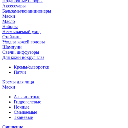
Подарочные наборы
Аксессуары
Бальзамы/кондиционеры
Маски
Масло
Наборы
Несмываемый уход
Стайлинг
Уход за кожей головы
Шампуни
Свечи, диффузоры
Для кожи вокруг глаз
Кремы/сыворотки
Патчи
Кремы для лица
Маски
Альгинатные
Гидрогелевые
Ночные
Смываемые
Тканевые
Очищение