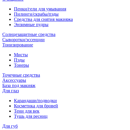
Пенки/гели для умывания
Пилинги/скрабы/пэды
Средства для снятия макияжа
Энзимные пудры
Солнцезащитные средства
Сыворотки/эссенции
Тонизирование
Мисты
Пэды
Тонеры
Точечные средства
Аксессуары
База под макияж
Для глаз
Карандаши/подводки
Косметика для бровей
Тени для век
Тушь для ресниц
Для губ