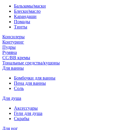
Бальзамы/маски
Блески/масло
Карандаши
Помады
Тинты
Консилеры
Контуринг
Пудры
Румяна
СС/ВВ кремы
Тональные средства/кушоны
Для ванны
Бомбочки для ванны
Пена для ванны
Соль
Для душа
Аксессуары
Гели для душа
Скрабы
Для ног