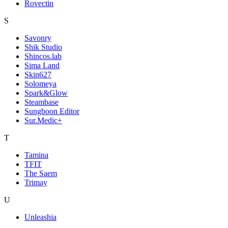
Rovectin
S
Savonry
Shik Studio
Shincos.lab
Sima Land
Skin627
Solomeya
Spark&Glow
Steambase
Sungboon Editor
Sur.Medic+
T
Tamina
TFIT
The Saem
Trimay
U
Unleashia