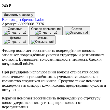
240
₽
Количество
Добавить в корзину
товара
Все товары бренда
Lador
Филлер
Артикул: 8809500817376
для
Описание
Способ применения
Состав
поврежденных
и
Детали
Отзывы
сухих
волос
Lador
Филлер помогает восстановить повреждённые волосы,
Perfect
заполняет повреждённые участки структуры и разглаживает
Hair
кутикулу. Возвращает волосам гладкость, мягкость, блеск и
Fiii-
визуальный объём.
Up
Filler
При регулярном использовании волосы становятся более
(13
эластичными и увлажнёнными, уменьшается ломкость и
мл)
количество секущихся кончиков. Средство также помогает
поддерживать комфорт кожи головы, предотвращая сухость и
шелушение.
Кератин помогает восстановить повреждённую структуру
волос, удерживает влагу и защищает волосы от
пересушивания.