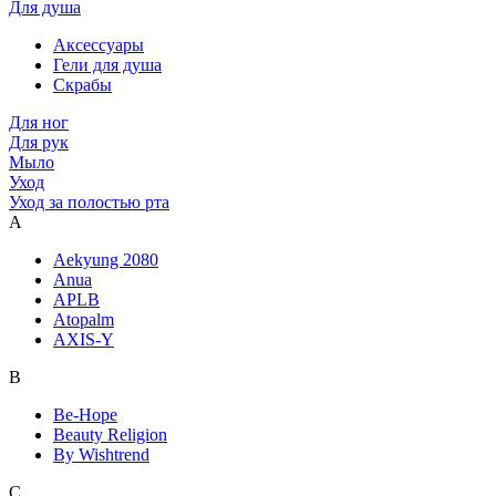
Для душа
Аксессуары
Гели для душа
Скрабы
Для ног
Для рук
Мыло
Уход
Уход за полостью рта
A
Aekyung 2080
Anua
APLB
Atopalm
AXIS-Y
B
Be-Hope
Beauty Religion
By Wishtrend
C