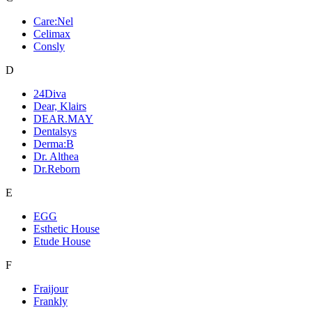
Care:Nel
Celimax
Consly
D
24Diva
Dear, Klairs
DEAR.MAY
Dentalsys
Derma:B
Dr. Althea
Dr.Reborn
E
EGG
Esthetic House
Etude House
F
Fraijour
Frankly