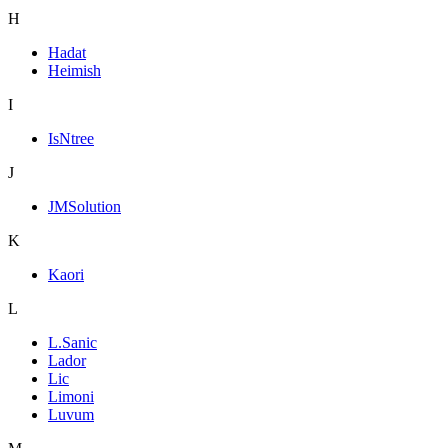
H
Hadat
Heimish
I
IsNtree
J
JMSolution
K
Kaori
L
L.Sanic
Lador
Lic
Limoni
Luvum