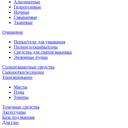
Альгинатные
Гидрогелевые
Ночные
Смываемые
Тканевые
Очищение
Пенки/гели для умывания
Пилинги/скрабы/пэды
Средства для снятия макияжа
Энзимные пудры
Солнцезащитные средства
Сыворотки/эссенции
Тонизирование
Мисты
Пэды
Тонеры
Точечные средства
Аксессуары
База под макияж
Для глаз