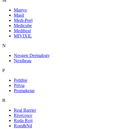
M
Manyo
Masil
Medi-Peel
Medicube
Mediheal
MIVIXIL
N
Neogen Dermalogy
Nextbeau
P
Petitfee
Privia
Promakeup
R
Real Barrier
Rivecowe
Roda Roji
Rom&Nd