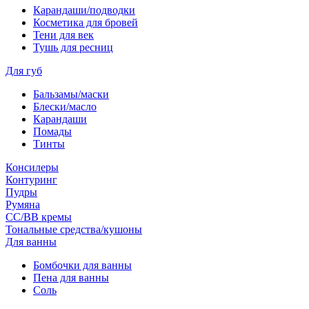
Карандаши/подводки
Косметика для бровей
Тени для век
Тушь для ресниц
Для губ
Бальзамы/маски
Блески/масло
Карандаши
Помады
Тинты
Консилеры
Контуринг
Пудры
Румяна
СС/ВВ кремы
Тональные средства/кушоны
Для ванны
Бомбочки для ванны
Пена для ванны
Соль