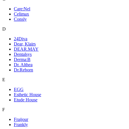
Care:Nel
Celimax
Consly
D
24Diva
Dear, Klairs
DEAR.MAY
Dentalsys
Derma:B
Dr. Althea
Dr.Reborn
E
EGG
Esthetic House
Etude House
F
Fraijour
Frankly