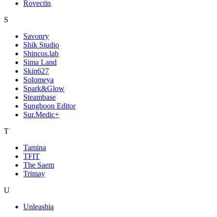
Rovectin
S
Savonry
Shik Studio
Shincos.lab
Sima Land
Skin627
Solomeya
Spark&Glow
Steambase
Sungboon Editor
Sur.Medic+
T
Tamina
TFIT
The Saem
Trimay
U
Unleashia