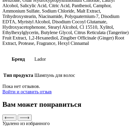
Benzoate, Guar Hydroxypropyltrimonium Chloride, Lauryl
Alcohol, Salicylic Acid, Citric Acid, Panthenol, Camphor,
Ammonium Sulfate, Sodium Chloride, Malt Extract,
Trihydroxystearin, Niacinamide, Polyquaternium-7, Disodium
EDTA, Myristyl Alcohol, Disodium Cocoyl Glutamate,
Hydroxyacetophenone, Stearyl Alcohol, Cl 15510, Xylitol,
Ethylhexylglycerin, Butylene Glycol, Citrus Reticulata (Tangerine)
Fruit Extract, 1,2-Hexanediol, Zingiber Officinale (Ginger) Root
Extract, Protease, Fragrance, Hexyl Cinnamal
Бренд
Lador
Тип продукта
Шампунь для волос
Пока нет отзывов.
Войти и оставить отзыв
Вам может понравиться
Удалено из избранного