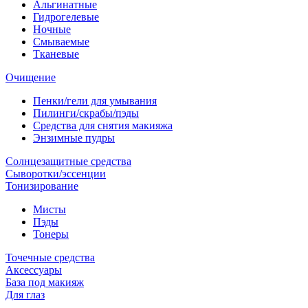
Альгинатные
Гидрогелевые
Ночные
Смываемые
Тканевые
Очищение
Пенки/гели для умывания
Пилинги/скрабы/пэды
Средства для снятия макияжа
Энзимные пудры
Солнцезащитные средства
Сыворотки/эссенции
Тонизирование
Мисты
Пэды
Тонеры
Точечные средства
Аксессуары
База под макияж
Для глаз