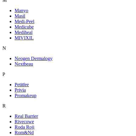
M
Manyo
Masil
Medi-Peel
Medicube
Mediheal
MIVIXIL
N
Neogen Dermalogy
Nextbeau
P
Petitfee
Privia
Promakeup
R
Real Barrier
Rivecowe
Roda Roji
Rom&Nd