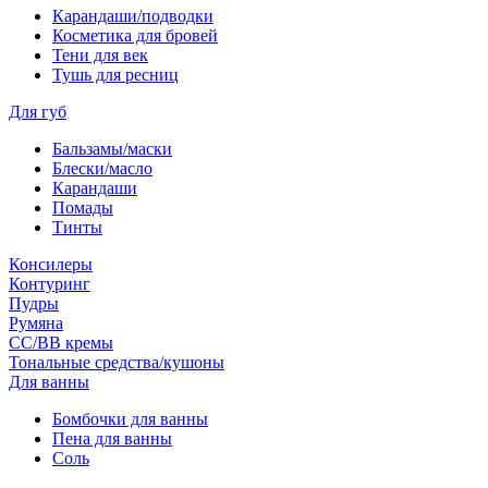
Карандаши/подводки
Косметика для бровей
Тени для век
Тушь для ресниц
Для губ
Бальзамы/маски
Блески/масло
Карандаши
Помады
Тинты
Консилеры
Контуринг
Пудры
Румяна
СС/ВВ кремы
Тональные средства/кушоны
Для ванны
Бомбочки для ванны
Пена для ванны
Соль