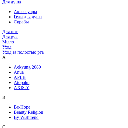
Для душа
Аксессуары
Гели для душа
Скрабы
Для ног
Для рук
Мыло
Уход
Уход за полостью рта
A
Aekyung 2080
Anua
APLB
Atopalm
AXIS-Y
B
Be-Hope
Beauty Religion
By Wishtrend
C