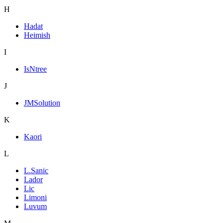
H
Hadat
Heimish
I
IsNtree
J
JMSolution
K
Kaori
L
L.Sanic
Lador
Lic
Limoni
Luvum