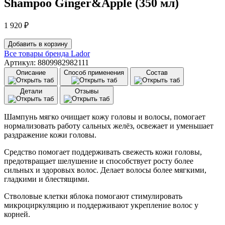
Shampoo Ginger&Apple (350 мл)
1 920
₽
Количество
Добавить в корзину
товара
Все товары бренда
Lador
Шампунь
Артикул: 8809982982111
с
Описание
Способ применения
Состав
имбирем
и
Детали
Отзывы
яблоком
Lador
Root
Шампунь мягко очищает кожу головы и волосы, помогает
Re-
нормализовать работу сальных желёз, освежает и уменьшает
Boot
раздражение кожи головы.
Purifyng
Shampoo
Средство помогает поддерживать свежесть кожи головы,
Ginger&Apple
предотвращает шелушение и способствует росту более
(350
сильных и здоровых волос. Делает волосы более мягкими,
мл)
гладкими и блестящими.
Стволовые клетки яблока помогают стимулировать
микроциркуляцию и поддерживают укрепление волос у
корней.