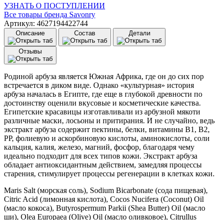
УЗНАТЬ О ПОСТУПЛЕНИИ
Все товары бренда
Savonry
Артикул: 4627194422744
Описание
Состав
Детали
Отзывы
Родиной арбуза является Южная Африка, где он до сих пор
встречается в диком виде. Однако «культурная» история
арбуза началась в Египте, где еще в глубокой древности по
достоинству оценили вкусовые и косметические качества.
Египетские красавицы изготавливали из арбузной мякоти
различные маски, лосьоны и притирания. И не случайно, ведь
экстракт арбуза содержит пектины, белки, витамины В1, В2,
РР, фолиевую и аскорбиновую кислоты, аминокислоты, соли
кальция, калия, железо, магний, фосфор, благодаря чему
идеально подходит для всех типов кожи. Экстракт арбуза
обладает антиоксидантным действием, замедляя процессы
старения, стимулирует процессы регенерации в клетках кожи.
Maris Salt (морская соль), Sodium Вicarbonate (сода пищевая),
Citric Acid (лимонная кислота), Cocos Nucifera (Coconut) Oil
(масло кокоса), Butyrospermum Parkii (Shea Butter) Oil (масло
ши), Olea Europaea (Olive) Oil (масло оливковое), Citrullus