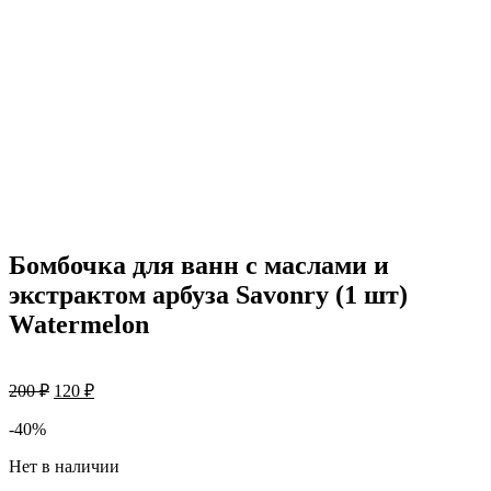
Бомбочка для ванн с маслами и
экстрактом арбуза Savonry (1 шт)
Watermelon
Первоначальная
Текущая
200
₽
120
₽
цена
цена:
составляла
-40%
120 ₽.
200 ₽.
Нет в наличии