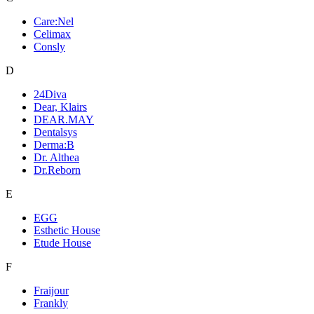
Care:Nel
Celimax
Consly
D
24Diva
Dear, Klairs
DEAR.MAY
Dentalsys
Derma:B
Dr. Althea
Dr.Reborn
E
EGG
Esthetic House
Etude House
F
Fraijour
Frankly