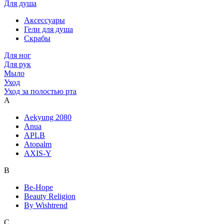
Для душа
Аксессуары
Гели для душа
Скрабы
Для ног
Для рук
Мыло
Уход
Уход за полостью рта
A
Aekyung 2080
Anua
APLB
Atopalm
AXIS-Y
B
Be-Hope
Beauty Religion
By Wishtrend
C