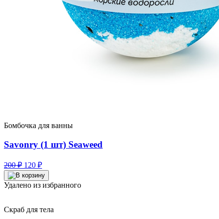
Бомбочка для ванны
Savonry (1 шт) Seaweed
Первоначальная
Текущая
200
₽
120
₽
цена
цена:
составляла
120 ₽.
Удалено из избранного
200 ₽.
Скраб для тела