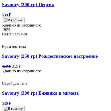
Savonry (300 гр) Персик
530
₽
Удалено из избранного
-30%
Нет в наличии
Крем для тела
Savonry (250 гр) Рождественское настроение
Первоначальная
Текущая
450
₽
315
₽
цена
цена:
Удалено из избранного
составляла
315 ₽.
450 ₽.
Скраб для тела
Savonry (300 гр) Ежевика и мимоза
530
₽