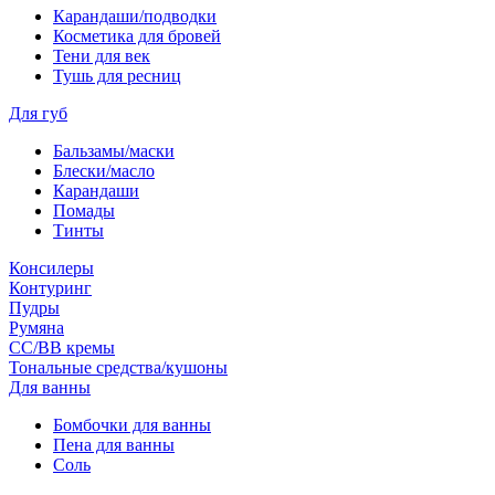
Карандаши/подводки
Косметика для бровей
Тени для век
Тушь для ресниц
Для губ
Бальзамы/маски
Блески/масло
Карандаши
Помады
Тинты
Консилеры
Контуринг
Пудры
Румяна
СС/ВВ кремы
Тональные средства/кушоны
Для ванны
Бомбочки для ванны
Пена для ванны
Соль