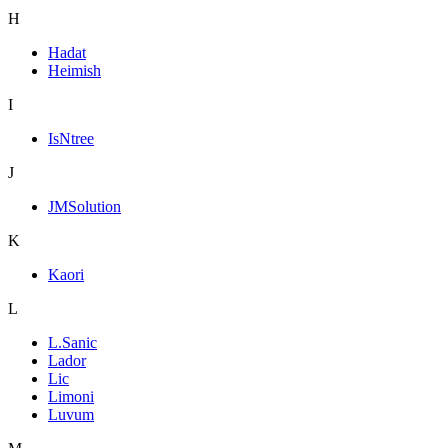
H
Hadat
Heimish
I
IsNtree
J
JMSolution
K
Kaori
L
L.Sanic
Lador
Lic
Limoni
Luvum