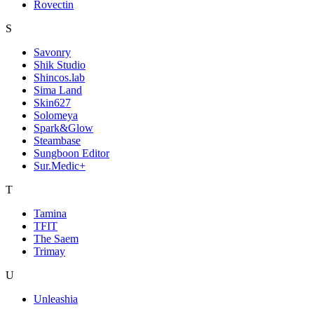
Rovectin
S
Savonry
Shik Studio
Shincos.lab
Sima Land
Skin627
Solomeya
Spark&Glow
Steambase
Sungboon Editor
Sur.Medic+
T
Tamina
TFIT
The Saem
Trimay
U
Unleashia