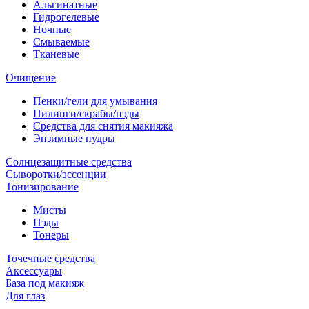
Альгинатные
Гидрогелевые
Ночные
Смываемые
Тканевые
Очищение
Пенки/гели для умывания
Пилинги/скрабы/пэды
Средства для снятия макияжа
Энзимные пудры
Солнцезащитные средства
Сыворотки/эссенции
Тонизирование
Мисты
Пэды
Тонеры
Точечные средства
Аксессуары
База под макияж
Для глаз