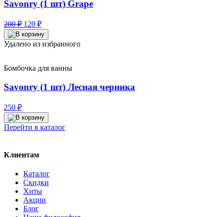
Savonry (1 шт) Grape
Первоначальная
Текущая
200
₽
120
₽
цена
цена:
составляла
120 ₽.
Удалено из избранного
200 ₽.
Бомбочка для ванны
Savonry (1 шт) Лесная черника
250
₽
Перейти в каталог
Клиентам
Каталог
Скидки
Хиты
Акции
Блог