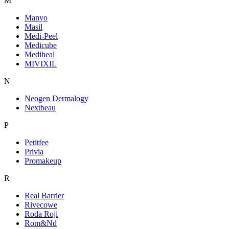
M
Manyo
Masil
Medi-Peel
Medicube
Mediheal
MIVIXIL
N
Neogen Dermalogy
Nextbeau
P
Petitfee
Privia
Promakeup
R
Real Barrier
Rivecowe
Roda Roji
Rom&Nd