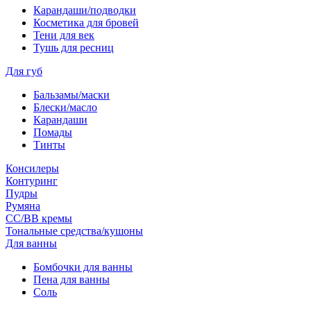
Карандаши/подводки
Косметика для бровей
Тени для век
Тушь для ресниц
Для губ
Бальзамы/маски
Блески/масло
Карандаши
Помады
Тинты
Консилеры
Контуринг
Пудры
Румяна
СС/ВВ кремы
Тональные средства/кушоны
Для ванны
Бомбочки для ванны
Пена для ванны
Соль