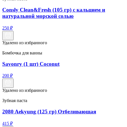
Consly Clean&Fresh (105 гр) с кальцием и
натуральной морской солью
250
₽
Удалено из избранного
Бомбочка для ванны
Savonry (1 шт) Coconut
200
₽
Удалено из избранного
Зубная паста
2080 Aekyung (125 гр) Отбеливающая
415
₽