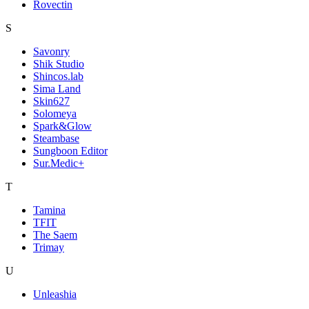
Rovectin
S
Savonry
Shik Studio
Shincos.lab
Sima Land
Skin627
Solomeya
Spark&Glow
Steambase
Sungboon Editor
Sur.Medic+
T
Tamina
TFIT
The Saem
Trimay
U
Unleashia