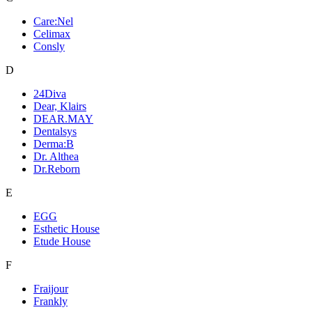
Care:Nel
Celimax
Consly
D
24Diva
Dear, Klairs
DEAR.MAY
Dentalsys
Derma:B
Dr. Althea
Dr.Reborn
E
EGG
Esthetic House
Etude House
F
Fraijour
Frankly