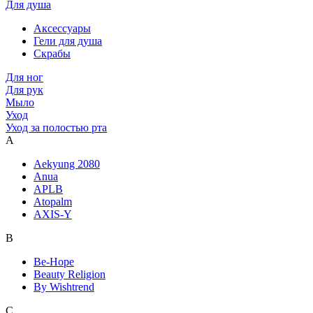
Для душа
Аксессуары
Гели для душа
Скрабы
Для ног
Для рук
Мыло
Уход
Уход за полостью рта
A
Aekyung 2080
Anua
APLB
Atopalm
AXIS-Y
B
Be-Hope
Beauty Religion
By Wishtrend
C