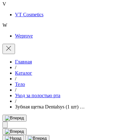
V
VT Cosmetics
W
Weprove
Главная
/
Каталог
/
Тело
/
Уход за полостью рта
/
Зубная щетка Dentalsys (1 шт) …