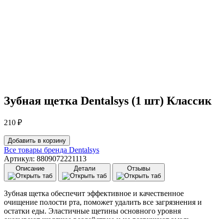
Зубная щетка Dentalsys (1 шт) Классик
210
₽
Количество
Добавить в корзину
товара
Все товары бренда
Dentalsys
Зубная
Артикул: 8809072221113
щетка
Описание
Детали
Отзывы
Dentalsys
(1
шт)
Зубная щетка обеспечит эффективное и качественное
Классик
очищение полости рта, поможет удалить все загрязнения и
остатки еды. Эластичные щетины основного уровня