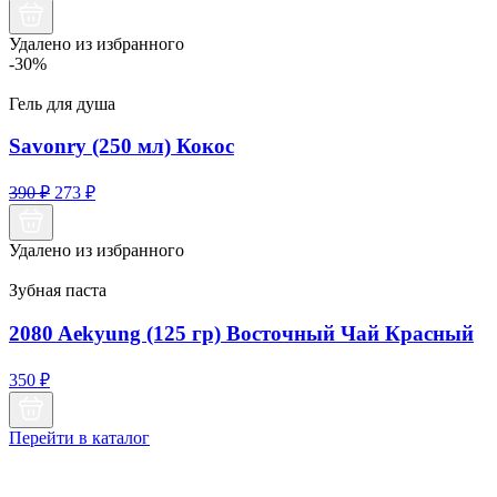
Удалено из избранного
-30%
Гель для душа
Savonry (250 мл) Кокос
Первоначальная
Текущая
390
₽
273
₽
цена
цена:
составляла
273 ₽.
Удалено из избранного
390 ₽.
Зубная паста
2080 Aekyung (125 гр) Восточный Чай Красный
350
₽
Перейти в каталог