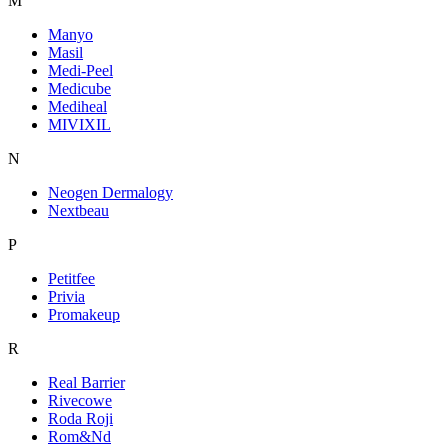
M
Manyo
Masil
Medi-Peel
Medicube
Mediheal
MIVIXIL
N
Neogen Dermalogy
Nextbeau
P
Petitfee
Privia
Promakeup
R
Real Barrier
Rivecowe
Roda Roji
Rom&Nd