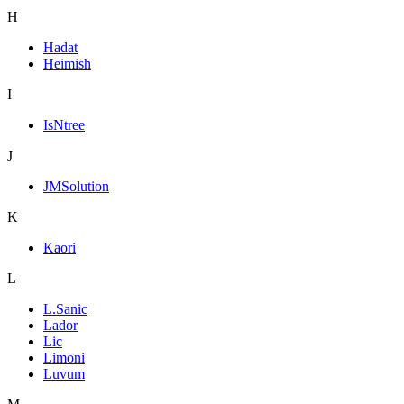
H
Hadat
Heimish
I
IsNtree
J
JMSolution
K
Kaori
L
L.Sanic
Lador
Lic
Limoni
Luvum