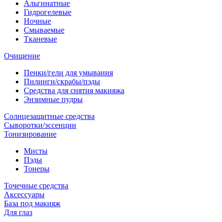
Альгинатные
Гидрогелевые
Ночные
Смываемые
Тканевые
Очищение
Пенки/гели для умывания
Пилинги/скрабы/пэды
Средства для снятия макияжа
Энзимные пудры
Солнцезащитные средства
Сыворотки/эссенции
Тонизирование
Мисты
Пэды
Тонеры
Точечные средства
Аксессуары
База под макияж
Для глаз