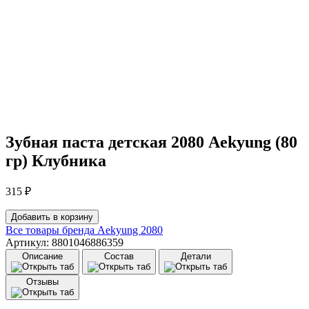
Зубная паста детская 2080 Aekyung (80
гр) Клубника
315
₽
Количество
Добавить в корзину
товара
Все товары бренда
Aekyung 2080
Зубная
Артикул: 8801046886359
паста
Описание
Состав
Детали
детская
2080
Отзывы
Aekyung
(80