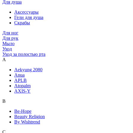
Для душа
Аксессуары
Гели для душа
Скрабы
Для ног
Для рук
Мыло
Уход
Уход за полостью рта
A
Aekyung 2080
Anua
APLB
Atopalm
AXIS-Y
B
Be-Hope
Beauty Religion
By Wishtrend
C