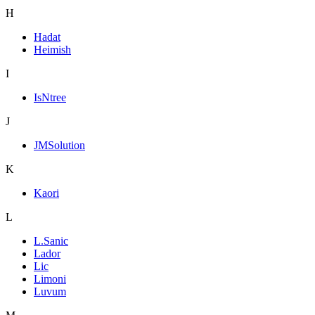
H
Hadat
Heimish
I
IsNtree
J
JMSolution
K
Kaori
L
L.Sanic
Lador
Lic
Limoni
Luvum