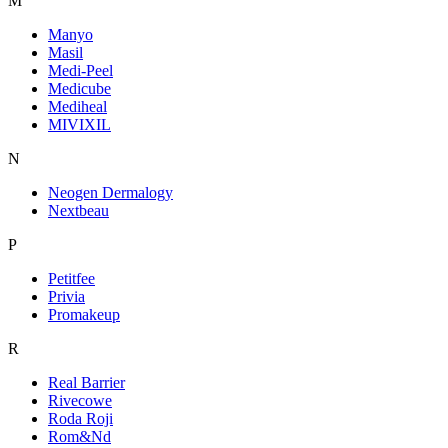
M
Manyo
Masil
Medi-Peel
Medicube
Mediheal
MIVIXIL
N
Neogen Dermalogy
Nextbeau
P
Petitfee
Privia
Promakeup
R
Real Barrier
Rivecowe
Roda Roji
Rom&Nd