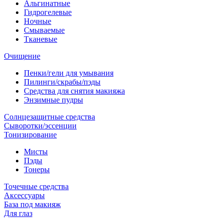
Альгинатные
Гидрогелевые
Ночные
Смываемые
Тканевые
Очищение
Пенки/гели для умывания
Пилинги/скрабы/пэды
Средства для снятия макияжа
Энзимные пудры
Солнцезащитные средства
Сыворотки/эссенции
Тонизирование
Мисты
Пэды
Тонеры
Точечные средства
Аксессуары
База под макияж
Для глаз