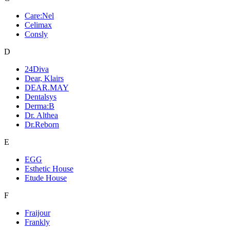
Care:Nel
Celimax
Consly
D
24Diva
Dear, Klairs
DEAR.MAY
Dentalsys
Derma:B
Dr. Althea
Dr.Reborn
E
EGG
Esthetic House
Etude House
F
Fraijour
Frankly