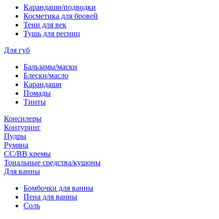
Карандаши/подводки
Косметика для бровей
Тени для век
Тушь для ресниц
Для губ
Бальзамы/маски
Блески/масло
Карандаши
Помады
Тинты
Консилеры
Контуринг
Пудры
Румяна
СС/ВВ кремы
Тональные средства/кушоны
Для ванны
Бомбочки для ванны
Пена для ванны
Соль