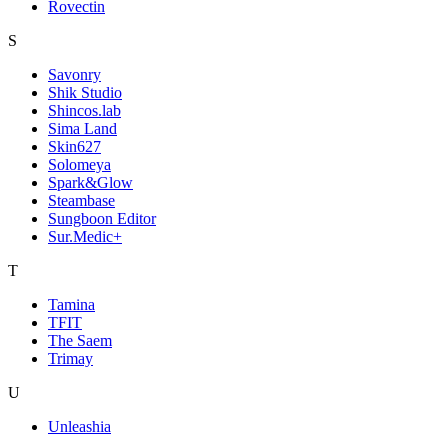
Rovectin
S
Savonry
Shik Studio
Shincos.lab
Sima Land
Skin627
Solomeya
Spark&Glow
Steambase
Sungboon Editor
Sur.Medic+
T
Tamina
TFIT
The Saem
Trimay
U
Unleashia