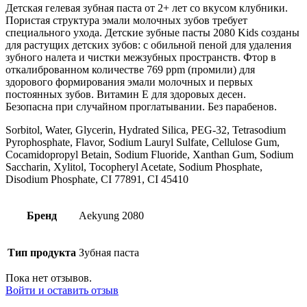
гр)
Детская гелевая зубная паста от 2+ лет со вкусом клубники.
Клубника
Пористая структура эмали молочных зубов требует
специального ухода. Детские зубные пасты 2080 Kids созданы
для растущих детских зубов: с обильной пеной для удаления
зубного налета и чистки межзубных пространств. Фтор в
откалиброванном количестве 769 ppm (промили) для
здорового формирования эмали молочных и первых
постоянных зубов. Витамин Е для здоровых десен.
Безопасна при случайном проглатывании. Без парабенов.
Sorbitol, Water, Glycerin, Hydrated Silica, PEG-32, Tetrasodium
Pyrophosphate, Flavor, Sodium Lauryl Sulfate, Cellulose Gum,
Cocamidopropyl Betain, Sodium Fluoride, Xanthan Gum, Sodium
Saccharin, Xylitol, Tocopheryl Acetate, Sodium Phosphate,
Disodium Phosphate, CI 77891, CI 45410
Бренд
Aekyung 2080
Тип продукта
Зубная паста
Пока нет отзывов.
Войти и оставить отзыв