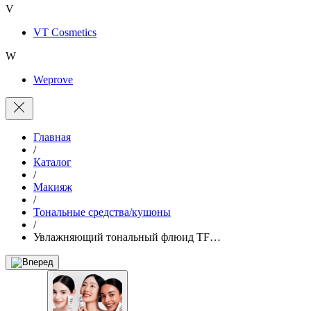
V
VT Cosmetics
W
Weprove
Главная
/
Каталог
/
Макияж
/
Тональные средства/кушоны
/
Увлажняющий тональный флюид TF…