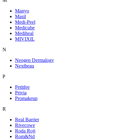
M
Manyo
Masil
Medi-Peel
Medicube
Mediheal
MIVIXIL
N
Neogen Dermalogy
Nextbeau
P
Petitfee
Privia
Promakeup
R
Real Barrier
Rivecowe
Roda Roji
Rom&Nd