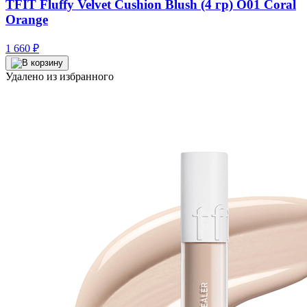
TFIT Fluffy Velvet Cushion Blush (4 гр) O01 Coral
Orange
1 660
₽
Удалено из избранного