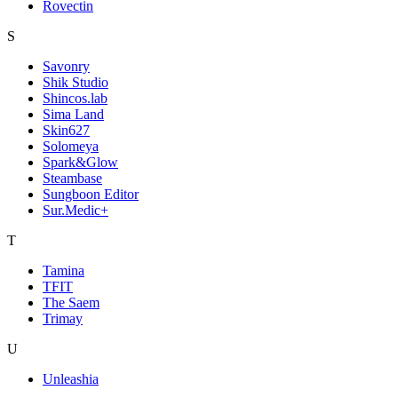
Rovectin
S
Savonry
Shik Studio
Shincos.lab
Sima Land
Skin627
Solomeya
Spark&Glow
Steambase
Sungboon Editor
Sur.Medic+
T
Tamina
TFIT
The Saem
Trimay
U
Unleashia