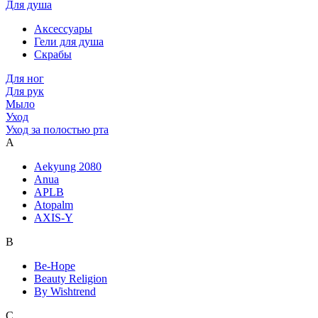
Для душа
Аксессуары
Гели для душа
Скрабы
Для ног
Для рук
Мыло
Уход
Уход за полостью рта
A
Aekyung 2080
Anua
APLB
Atopalm
AXIS-Y
B
Be-Hope
Beauty Religion
By Wishtrend
C