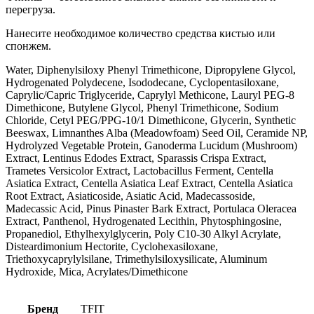
перегруза.
Нанесите необходимое количество средства кистью или
спонжем.
Water, Diphenylsiloxy Phenyl Trimethicone, Dipropylene Glycol,
Hydrogenated Polydecene, Isododecane, Cyclopentasiloxane,
Caprylic/Capric Triglyceride, Caprylyl Methicone, Lauryl PEG-8
Dimethicone, Butylene Glycol, Phenyl Trimethicone, Sodium
Chloride, Cetyl PEG/PPG-10/1 Dimethicone, Glycerin, Synthetic
Beeswax, Limnanthes Alba (Meadowfoam) Seed Oil, Ceramide NP,
Hydrolyzed Vegetable Protein, Ganoderma Lucidum (Mushroom)
Extract, Lentinus Edodes Extract, Sparassis Crispa Extract,
Trametes Versicolor Extract, Lactobacillus Ferment, Centella
Asiatica Extract, Centella Asiatica Leaf Extract, Centella Asiatica
Root Extract, Asiaticoside, Asiatic Acid, Madecassoside,
Madecassic Acid, Pinus Pinaster Bark Extract, Portulaca Oleracea
Extract, Panthenol, Hydrogenated Lecithin, Phytosphingosine,
Propanediol, Ethylhexylglycerin, Poly C10-30 Alkyl Acrylate,
Disteardimonium Hectorite, Cyclohexasiloxane,
Triethoxycaprylylsilane, Trimethylsiloxysilicate, Aluminum
Hydroxide, Mica, Acrylates/Dimethicone
Бренд
TFIT