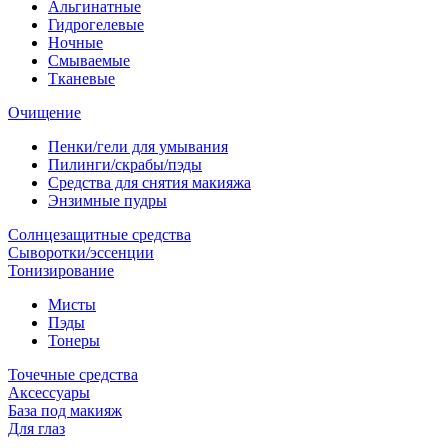
Альгинатные
Гидрогелевые
Ночные
Смываемые
Тканевые
Очищение
Пенки/гели для умывания
Пилинги/скрабы/пэды
Средства для снятия макияжа
Энзимные пудры
Солнцезащитные средства
Сыворотки/эссенции
Тонизирование
Мисты
Пэды
Тонеры
Точечные средства
Аксессуары
База под макияж
Для глаз