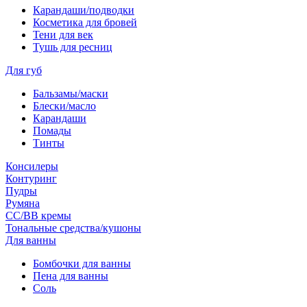
Карандаши/подводки
Косметика для бровей
Тени для век
Тушь для ресниц
Для губ
Бальзамы/маски
Блески/масло
Карандаши
Помады
Тинты
Консилеры
Контуринг
Пудры
Румяна
СС/ВВ кремы
Тональные средства/кушоны
Для ванны
Бомбочки для ванны
Пена для ванны
Соль