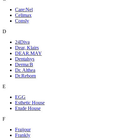
Care:Nel
Celimax
Consly
D
24Diva
Dear, Klairs
DEAR.MAY
Dentalsys
Derma:B
Dr. Althea
Dr.Reborn
E
EGG
Esthetic House
Etude House
F
Fraijour
Frankly