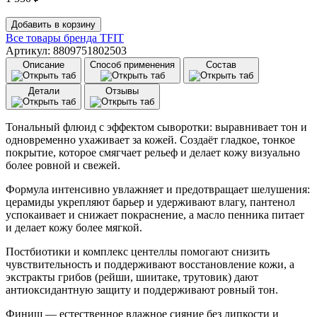
Количество
Добавить в корзину
товара
Все товары бренда
TFIT
Увлажняющий
Артикул: 8809751802503
тональный
Описание
Способ применения
Состав
флюид
TFIT
Детали
Отзывы
Radiance
Fit
Serum
Тональный флюид с эффектом сыворотки: выравнивает тон и
Foundation
одновременно ухаживает за кожей. Создаёт гладкое, тонкое
(30
покрытие, которое смягчает рельеф и делает кожу визуально
гр)
более ровной и свежей.
C02
Peach
Формула интенсивно увлажняет и предотвращает шелушения:
церамиды укрепляют барьер и удерживают влагу, пантенол
успокаивает и снижает покраснение, а масло пенника питает
и делает кожу более мягкой.
Постбиотики и комплекс центеллы помогают снизить
чувствительность и поддерживают восстановление кожи, а
экстракты грибов (рейши, шиитаке, трутовик) дают
антиоксидантную защиту и поддерживают ровный тон.
Финиш — естественное влажное сияние без липкости и