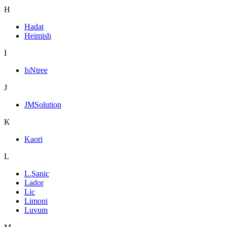
H
Hadat
Heimish
I
IsNtree
J
JMSolution
K
Kaori
L
L.Sanic
Lador
Lic
Limoni
Luvum