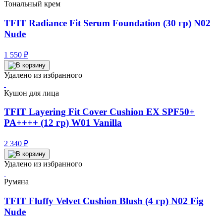
Тональный крем
TFIT Radiance Fit Serum Foundation (30 гр) N02
Nude
1 550
₽
Удалено из избранного
Кушон для лица
TFIT Layering Fit Cover Cushion EX SPF50+
PA++++ (12 гр) W01 Vanilla
2 340
₽
Удалено из избранного
Румяна
TFIT Fluffy Velvet Cushion Blush (4 гр) N02 Fig
Nude