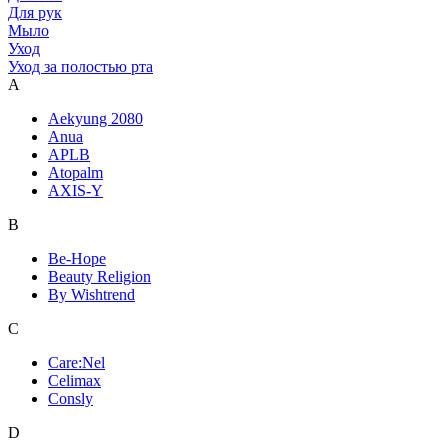
Для рук
Мыло
Уход
Уход за полостью рта
A
Aekyung 2080
Anua
APLB
Atopalm
AXIS-Y
B
Be-Hope
Beauty Religion
By Wishtrend
C
Care:Nel
Celimax
Consly
D