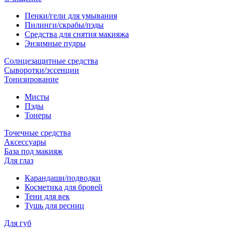
Пенки/гели для умывания
Пилинги/скрабы/пэды
Средства для снятия макияжа
Энзимные пудры
Солнцезащитные средства
Сыворотки/эссенции
Тонизирование
Мисты
Пэды
Тонеры
Точечные средства
Аксессуары
База под макияж
Для глаз
Карандаши/подводки
Косметика для бровей
Тени для век
Тушь для ресниц
Для губ