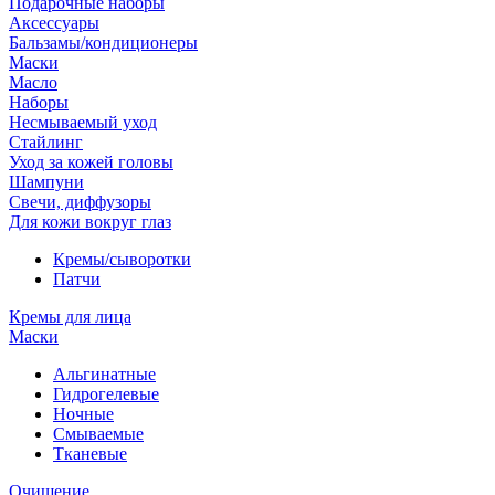
Подарочные наборы
Аксессуары
Бальзамы/кондиционеры
Маски
Масло
Наборы
Несмываемый уход
Стайлинг
Уход за кожей головы
Шампуни
Свечи, диффузоры
Для кожи вокруг глаз
Кремы/сыворотки
Патчи
Кремы для лица
Маски
Альгинатные
Гидрогелевые
Ночные
Смываемые
Тканевые
Очищение