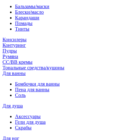
Бальзамы/маски
Блески/масло
Карандаши
Помады
Тинты
Консилеры
Контуринг
Пудры
Румяна
СС/ВВ кремы
Тональные средства/кушоны
Для ванны
Бомбочки для ванны
Пена для ванны
Соль
Для душа
Аксессуары
Гели для душа
Скрабы
Для ног