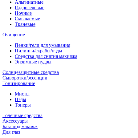
Альгинатные
Гидрогелевые
Ночные
Смываемые
Тканевые
Очищение
Пенки/гели для умывания
Пилинги/скрабы/пэды
Средства для снятия макияжа
Энзимные пудры
Солнцезащитные средства
Сыворотки/эссенции
Тонизирование
Мисты
Пэды
Тонеры
Точечные средства
Аксессуары
База под макияж
Для глаз