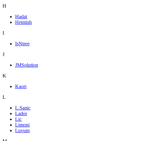
H
Hadat
Heimish
I
IsNtree
J
JMSolution
K
Kaori
L
L.Sanic
Lador
Lic
Limoni
Luvum