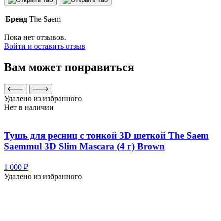
с
тонкой
Бренд
The Saem
3D
щеткой
Пока нет отзывов.
The
Войти и оставить отзыв
Saem
Saemmul
Вам может понравиться
3D
Slim
Mascara
(4
Удалено из избранного
г)
Нет в наличии
Black
Тушь для ресниц с тонкой 3D щеткой The Saem
Saemmul 3D Slim Mascara (4 г) Brown
1 000
₽
Удалено из избранного