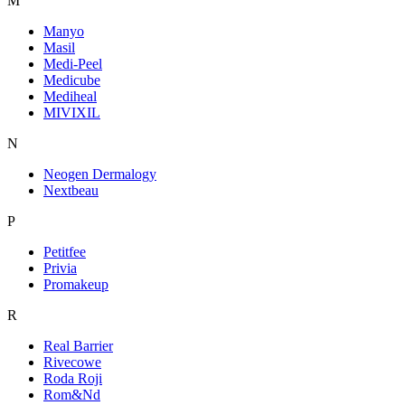
M
Manyo
Masil
Medi-Peel
Medicube
Mediheal
MIVIXIL
N
Neogen Dermalogy
Nextbeau
P
Petitfee
Privia
Promakeup
R
Real Barrier
Rivecowe
Roda Roji
Rom&Nd