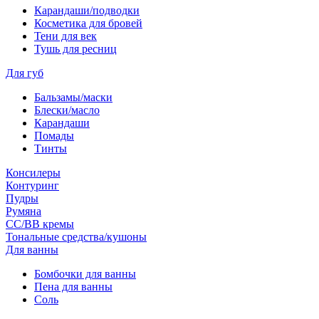
Карандаши/подводки
Косметика для бровей
Тени для век
Тушь для ресниц
Для губ
Бальзамы/маски
Блески/масло
Карандаши
Помады
Тинты
Консилеры
Контуринг
Пудры
Румяна
СС/ВВ кремы
Тональные средства/кушоны
Для ванны
Бомбочки для ванны
Пена для ванны
Соль