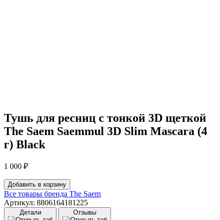
Тушь для ресниц с тонкой 3D щеткой
The Saem Saemmul 3D Slim Mascara (4
г) Black
1 000
₽
Количество
Добавить в корзину
товара
Все товары бренда
The Saem
Тушь
Артикул: 8806164181225
для
Детали
Отзывы
ресниц