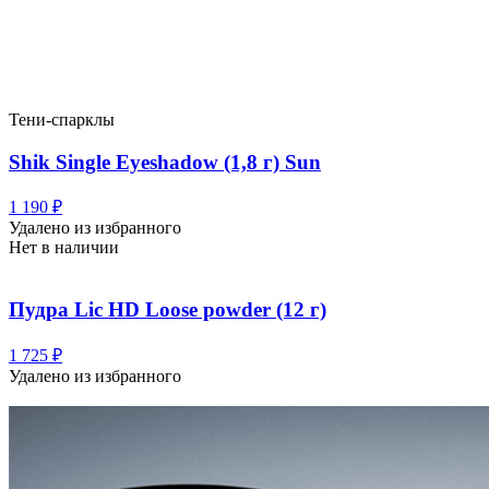
Тени-спарклы
Shik Single Eyeshadow (1,8 г) Sun
1 190
₽
Удалено из избранного
Нет в наличии
Пудра Lic HD Loose powder (12 г)
1 725
₽
Удалено из избранного