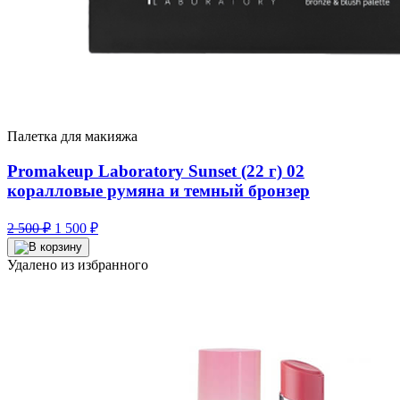
Палетка для макияжа
Promakeup Laboratory Sunset (22 г) 02
коралловые румяна и темный бронзер
Первоначальная
Текущая
2 500
₽
1 500
₽
цена
цена:
составляла
1
Удалено из избранного
2
500 ₽.
500 ₽.