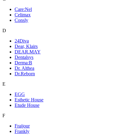
Care:Nel
Celimax
Consly
D
24Diva
Dear, Klairs
DEAR.MAY
Dentalsys
Derma:B
Dr. Althea
Dr.Reborn
E
EGG
Esthetic House
Etude House
F
Fraijour
Frankly