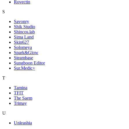
Rovectin
S
Savonry
Shik Studio
Shincos.lab
Sima Land
Skin627
Solomeya
Spark&Glow
Steambase
Sungboon Editor
Sur.Medic+
T
Tamina
TFIT
The Saem
Trimay
U
Unleashia