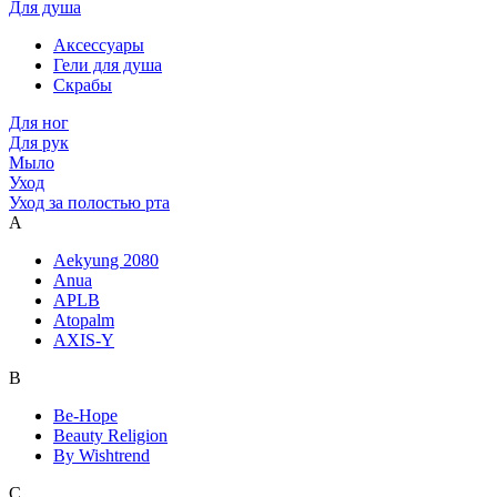
Для душа
Аксессуары
Гели для душа
Скрабы
Для ног
Для рук
Мыло
Уход
Уход за полостью рта
A
Aekyung 2080
Anua
APLB
Atopalm
AXIS-Y
B
Be-Hope
Beauty Religion
By Wishtrend
C