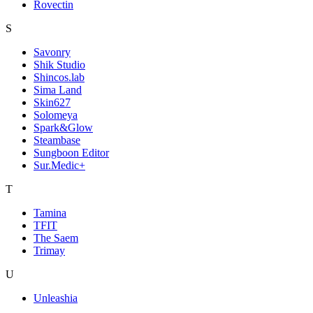
Rovectin
S
Savonry
Shik Studio
Shincos.lab
Sima Land
Skin627
Solomeya
Spark&Glow
Steambase
Sungboon Editor
Sur.Medic+
T
Tamina
TFIT
The Saem
Trimay
U
Unleashia