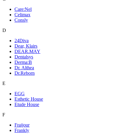
Care:Nel
Celimax
Consly
D
24Diva
Dear, Klairs
DEAR.MAY
Dentalsys
Derma:B
Dr. Althea
Dr.Reborn
E
EGG
Esthetic House
Etude House
F
Fraijour
Frankly