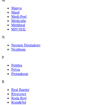
M
Manyo
Masil
Medi-Peel
Medicube
Mediheal
MIVIXIL
N
Neogen Dermalogy
Nextbeau
P
Petitfee
Privia
Promakeup
R
Real Barrier
Rivecowe
Roda Roji
Rom&Nd