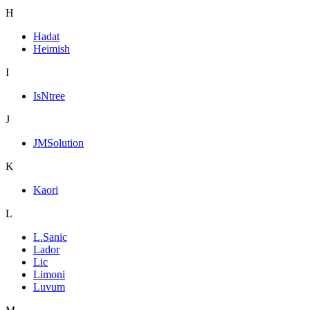
H
Hadat
Heimish
I
IsNtree
J
JMSolution
K
Kaori
L
L.Sanic
Lador
Lic
Limoni
Luvum