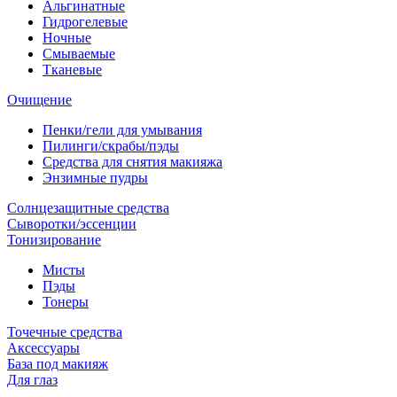
Альгинатные
Гидрогелевые
Ночные
Смываемые
Тканевые
Очищение
Пенки/гели для умывания
Пилинги/скрабы/пэды
Средства для снятия макияжа
Энзимные пудры
Солнцезащитные средства
Сыворотки/эссенции
Тонизирование
Мисты
Пэды
Тонеры
Точечные средства
Аксессуары
База под макияж
Для глаз