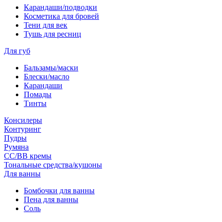
Карандаши/подводки
Косметика для бровей
Тени для век
Тушь для ресниц
Для губ
Бальзамы/маски
Блески/масло
Карандаши
Помады
Тинты
Консилеры
Контуринг
Пудры
Румяна
СС/ВВ кремы
Тональные средства/кушоны
Для ванны
Бомбочки для ванны
Пена для ванны
Соль