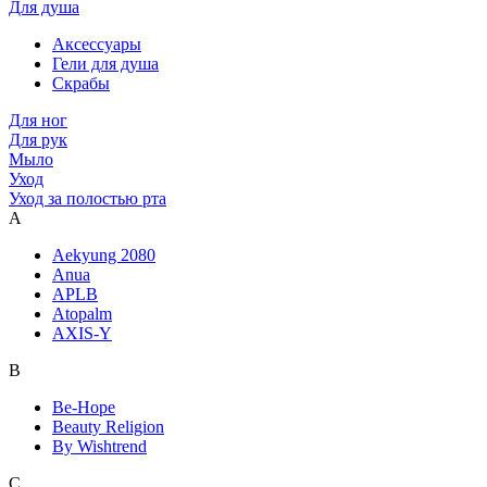
Для душа
Аксессуары
Гели для душа
Скрабы
Для ног
Для рук
Мыло
Уход
Уход за полостью рта
A
Aekyung 2080
Anua
APLB
Atopalm
AXIS-Y
B
Be-Hope
Beauty Religion
By Wishtrend
C