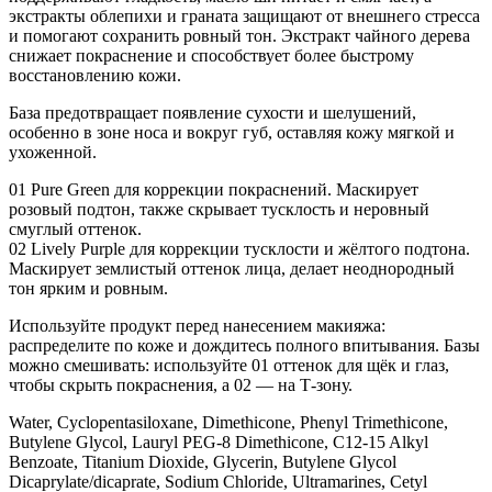
экстракты облепихи и граната защищают от внешнего стресса
и помогают сохранить ровный тон. Экстракт чайного дерева
снижает покраснение и способствует более быстрому
восстановлению кожи.
База предотвращает появление сухости и шелушений,
особенно в зоне носа и вокруг губ, оставляя кожу мягкой и
ухоженной.
01 Pure Green для коррекции покраснений. Маскирует
розовый подтон, также скрывает тусклость и неровный
смуглый оттенок.
02 Lively Purple для коррекции тусклости и жёлтого подтона.
Маскирует землистый оттенок лица, делает неоднородный
тон ярким и ровным.
Используйте продукт перед нанесением макияжа:
распределите по коже и дождитесь полного впитывания. Базы
можно смешивать: используйте 01 оттенок для щёк и глаз,
чтобы скрыть покраснения, а 02 — на Т-зону.
Water, Cyclopentasiloxane, Dimethicone, Phenyl Trimethicone,
Butylene Glycol, Lauryl PEG-8 Dimethicone, C12-15 Alkyl
Benzoate, Titanium Dioxide, Glycerin, Butylene Glycol
Dicaprylate/dicaprate, Sodium Chloride, Ultramarines, Cetyl