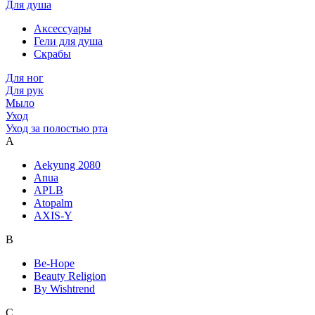
Для душа
Аксессуары
Гели для душа
Скрабы
Для ног
Для рук
Мыло
Уход
Уход за полостью рта
A
Aekyung 2080
Anua
APLB
Atopalm
AXIS-Y
B
Be-Hope
Beauty Religion
By Wishtrend
C