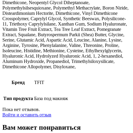
Dimethicone, Neopentyl Glycol Diheptanoate,
Polymethylsilsesquioxane, Polymethyl Methacrylate, Boron Niride,
Disteardimonium Hectorite, Dimethicone, Vinyl Dimethicone
Crosspolymer, Caprylyl Glycol, Synthetic Beeswax, Polysilicone-
11, Triethoxy Caprylylsilane, Xanthan Gum, Sodium Hyaluronate,
Vitamin Tree Fruit Extract, Tea Tree Leaf Extract, Pomegranate
Extract, Squalane, Butyrospermum Parkii (Shea) Butter, Glycine,
Serine, Glutamic Acid, Aspartic Acid, Leucine, Alanine, Lysine,
Arginine, Tyrosine, Phenylalanine, Valine, Threonine, Proline,
Isoleucine, Histidine, Methionine, Cysteine, Ethylhexylglycerin,
Hyaluronic Acid, Hydrolyzed Hyaluronic Acid, 1, 2-hexanediol,
Aluminum Hydroxide, Propanediol, Trimethylsiloxysilicate,
Dimethicone Allopolymer, Disyloxane,
Бренд
TFIT
Тип продукта
База под макияж
Пока нет отзывов.
Войти и оставить отзыв
Вам может понравиться