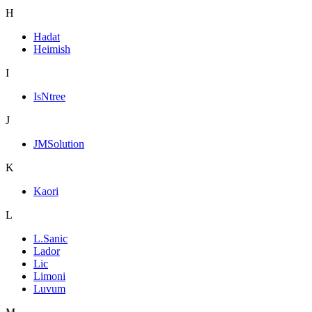
H
Hadat
Heimish
I
IsNtree
J
JMSolution
K
Kaori
L
L.Sanic
Lador
Lic
Limoni
Luvum