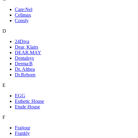
Care:Nel
Celimax
Consly
D
24Diva
Dear, Klairs
DEAR.MAY
Dentalsys
Derma:B
Dr. Althea
Dr.Reborn
E
EGG
Esthetic House
Etude House
F
Fraijour
Frankly