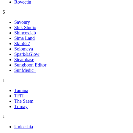
Rovectin
S
Savonry
Shik Studio
Shincos.lab
Sima Land
Skin627
Solomeya
Spark&Glow
Steambase
Sungboon Editor
Sur.Medic+
T
Tamina
TFIT
The Saem
Trimay
U
Unleashia