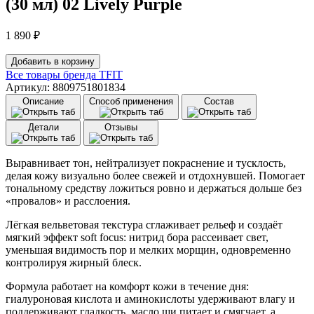
(30 мл) 02 Lively Purple
1 890
₽
Количество
Добавить в корзину
товара
Все товары бренда
TFIT
Тонирующая
Артикул: 8809751801834
база
Описание
Способ применения
Состав
под
макияж
Детали
Отзывы
для
коррекции
тусклости
Выравнивает тон, нейтрализует покраснение и тусклость,
и
делая кожу визуально более свежей и отдохнувшей. Помогает
жёлтого
тональному средству ложиться ровно и держаться дольше без
подтона
«провалов» и расслоения.
TFIT
Cotton
Лёгкая вельветовая текстура сглаживает рельеф и создаёт
Veil
мягкий эффект soft focus: нитрид бора рассеивает свет,
Makeup
уменьшая видимость пор и мелких морщин, одновременно
Base
контролируя жирный блеск.
(3
Формула работает на комфорт кожи в течение дня:
гиалуроновая кислота и аминокислоты удерживают влагу и
поддерживают гладкость, масло ши питает и смягчает, а