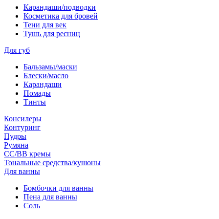
Карандаши/подводки
Косметика для бровей
Тени для век
Тушь для ресниц
Для губ
Бальзамы/маски
Блески/масло
Карандаши
Помады
Тинты
Консилеры
Контуринг
Пудры
Румяна
СС/ВВ кремы
Тональные средства/кушоны
Для ванны
Бомбочки для ванны
Пена для ванны
Соль