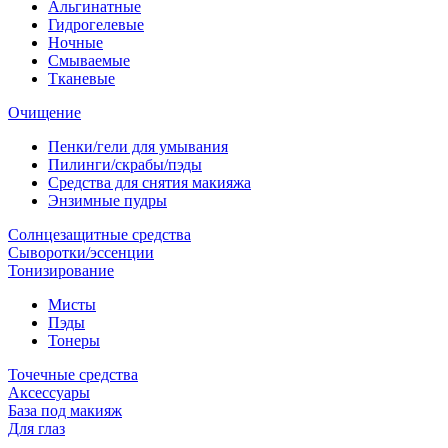
Альгинатные
Гидрогелевые
Ночные
Смываемые
Тканевые
Очищение
Пенки/гели для умывания
Пилинги/скрабы/пэды
Средства для снятия макияжа
Энзимные пудры
Солнцезащитные средства
Сыворотки/эссенции
Тонизирование
Мисты
Пэды
Тонеры
Точечные средства
Аксессуары
База под макияж
Для глаз