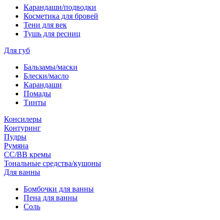
Карандаши/подводки
Косметика для бровей
Тени для век
Тушь для ресниц
Для губ
Бальзамы/маски
Блески/масло
Карандаши
Помады
Тинты
Консилеры
Контуринг
Пудры
Румяна
СС/ВВ кремы
Тональные средства/кушоны
Для ванны
Бомбочки для ванны
Пена для ванны
Соль