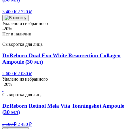
Первоначальная
Текущая
3 400
₽
2 720
₽
цена
цена:
составляла
2
Удалено из избранного
3
720 ₽.
-20%
400 ₽.
Нет в наличии
Сыворотка для лица
Dr.Reborn Dual Exo White Resurrection Collagen
Ampoule (30 мл)
Первоначальная
Текущая
2 600
₽
2 080
₽
цена
цена:
Удалено из избранного
составляла
2
-20%
2
080 ₽.
600 ₽.
Сыворотка для лица
Dr.Reborn Retinol Mela Vita Tonningshot Ampoule
(30 мл)
Первоначальная
Текущая
3 100
₽
2 480
₽
цена
цена: