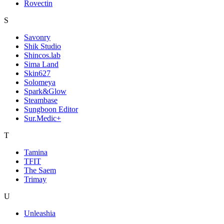
Rovectin
S
Savonry
Shik Studio
Shincos.lab
Sima Land
Skin627
Solomeya
Spark&Glow
Steambase
Sungboon Editor
Sur.Medic+
T
Tamina
TFIT
The Saem
Trimay
U
Unleashia