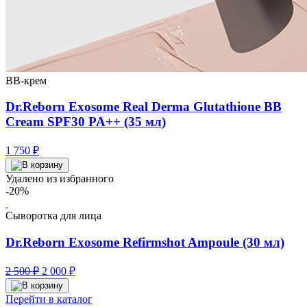
BB-крем
Dr.Reborn Exosome Real Derma Glutathione BB
Cream SPF30 PA++ (35 мл)
1 750
₽
Удалено из избранного
-20%
Сыворотка для лица
Dr.Reborn Exosome Refirmshot Ampoule (30 мл)
Первоначальная
Текущая
2 500
₽
2 000
₽
цена
цена:
составляла
2
Перейти в каталог
2