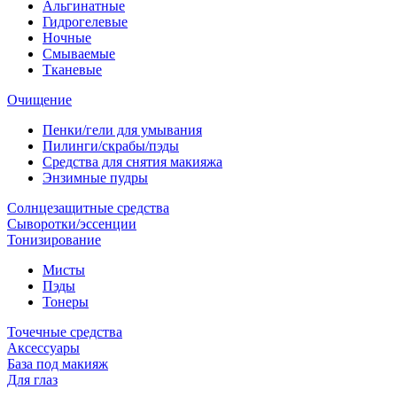
Альгинатные
Гидрогелевые
Ночные
Смываемые
Тканевые
Очищение
Пенки/гели для умывания
Пилинги/скрабы/пэды
Средства для снятия макияжа
Энзимные пудры
Солнцезащитные средства
Сыворотки/эссенции
Тонизирование
Мисты
Пэды
Тонеры
Точечные средства
Аксессуары
База под макияж
Для глаз