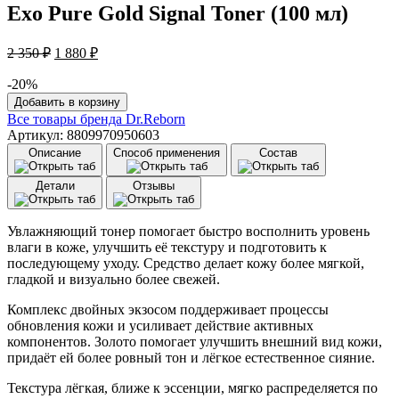
Exo Pure Gold Signal Toner (100 мл)
Первоначальная
Текущая
2 350
₽
1 880
₽
цена
цена:
составляла
1
-20%
2
Количество
880 ₽.
Добавить в корзину
товара
350 ₽.
Все товары бренда
Dr.Reborn
Тонер
Артикул: 8809970950603
увлажняющий
Описание
Способ применения
Состав
с
двойными
Детали
Отзывы
экзосомами
и
золотом
Увлажняющий тонер помогает быстро восполнить уровень
Dr.Reborn
влаги в коже, улучшить её текстуру и подготовить к
Dual
последующему уходу. Средство делает кожу более мягкой,
Exo
гладкой и визуально более свежей.
Pure
Gold
Комплекс двойных экзосом поддерживает процессы
Signal
обновления кожи и усиливает действие активных
Toner
компонентов. Золото помогает улучшить внешний вид кожи,
(100
придаёт ей более ровный тон и лёгкое естественное сияние.
мл)
Текстура лёгкая, ближе к эссенции, мягко распределяется по