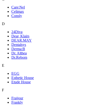
Care:Nel
Celimax
Consly
D
24Diva
Dear, Klairs
DEAR.MAY
Dentalsys
Derma:B
Dr. Althea
Dr.Reborn
E
EGG
Esthetic House
Etude House
F
Fraijour
Frankly