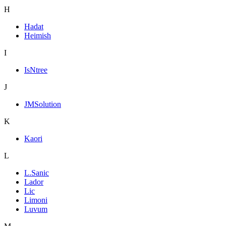
H
Hadat
Heimish
I
IsNtree
J
JMSolution
K
Kaori
L
L.Sanic
Lador
Lic
Limoni
Luvum