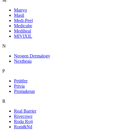
M
Manyo
Masil
Medi-Peel
Medicube
Mediheal
MIVIXIL
N
Neogen Dermalogy
Nextbeau
P
Petitfee
Privia
Promakeup
R
Real Barrier
Rivecowe
Roda Roji
Rom&Nd