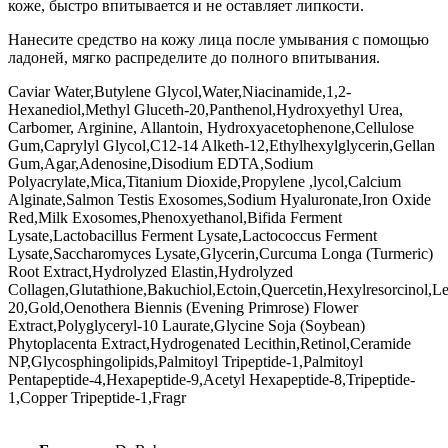
коже, быстро впитывается и не оставляет липкости.
Нанесите средство на кожу лица после умывания с помощью
ладоней, мягко распределите до полного впитывания.
Caviar Water,Butylene Glycol,Water,Niacinamide,1,2-
Hexanediol,Methyl Gluceth-20,Panthenol,Hydroxyethyl Urea,
Carbomer, Arginine, Allantoin, Hydroxyacetophenone,Cellulose
Gum,Caprylyl Glycol,C12-14 Alketh-12,Ethylhexylglycerin,Gellan
Gum,Agar,Adenosine,Disodium EDTA,Sodium
Polyacrylate,Mica,Titanium Dioxide,Propylene ,lycol,Calcium
Alginate,Salmon Testis Exosomes,Sodium Hyaluronate,Iron Oxide
Red,Milk Exosomes,Phenoxyethanol,Bifida Ferment
Lysate,Lactobacillus Ferment Lysate,Lactococcus Ferment
Lysate,Saccharomyces Lysate,Glycerin,Curcuma Longa (Turmeric)
Root Extract,Hydrolyzed Elastin,Hydrolyzed
Collagen,Glutathione,Bakuchiol,Ectoin,Quercetin,Hexylresorcinol,Le
20,Gold,Oenothera Biennis (Evening Primrose) Flower
Extract,Polyglyceryl-10 Laurate,Glycine Soja (Soybean)
Phytoplacenta Extract,Hydrogenated Lecithin,Retinol,Ceramide
NP,Glycosphingolipids,Palmitoyl Tripeptide-1,Palmitoyl
Pentapeptide-4,Hexapeptide-9,Acetyl Hexapeptide-8,Tripeptide-
1,Copper Tripeptide-1,Fragr