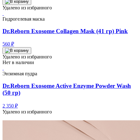
составляла
2
Удалено из избранного
3
480 ₽.
100 ₽.
Гидрогелевая маска
Dr.Reborn Exosome Collagen Mask (41 гр) Pink
560
₽
Удалено из избранного
Нет в наличии
Энзимная пудра
Dr.Reborn Exosome Active Enzyme Powder Wash
(50 гр)
2 350
₽
Удалено из избранного