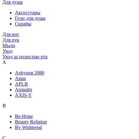
Для душа
Аксессуары
Гели для душа
Скрабы
Для ног
Для рук
Мыло
Уход
Уход за полостью рта
A
Aekyung 2080
Anua
APLB
Atopalm
AXIS-Y
B
Be-Hope
Beauty Religion
By Wishtrend
C