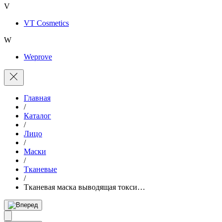
V
VT Cosmetics
W
Weprove
Главная
/
Каталог
/
Лицо
/
Маски
/
Тканевые
/
Тканевая маска выводящая токси…