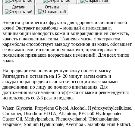
токсины
Детали
Отзывы
с
экстрактом
карамболы
Энергия тропических фруктов для здоровья и сияния вашей
Consly
кожи! Экстракт карамболы – мощный антиоксидант,
Carambola
защищающий молодость кожи и возвращающий ей свежесть,
Detox
яркость и жизненные силы. Тканевая маска с экстрактом
Mask
карамболы способствует выводу токсинов из кожи, обогащает
Pack
ее витаминами, интенсивно увлажняет, предотвращает
(20
появление признаков возрастных изменений. Для всех типов
мл)
кожи.
На предварительно очищенную кожу нанести маску.
Разгладить и оставить на 15- 20 минут, затем снять и
аккуратно распределить остатки эссенции массажными
движениями по лицу до полного впитывания. Для
достижения максимального эффекта от маски рекомендуется
использовать ее 2-3 раза в неделю.
Water, Glycerin, Propylene Glycol, Alcohol, Hydroxyethylcellulose,
Carbomer, Disodium EDTA, Allantoin, PEG-60 Hydrogenated
Castor Oil, Methylparaben, Phenoxyethanol, Triethanolamine,
Fragrance, Sodium Hyaluronate, Averrhoa Carambola Fruit Extract.