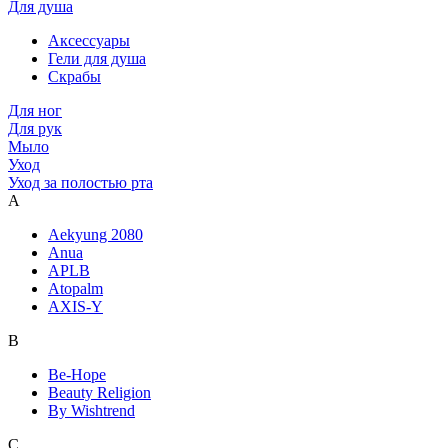
Для душа
Аксессуары
Гели для душа
Скрабы
Для ног
Для рук
Мыло
Уход
Уход за полостью рта
A
Aekyung 2080
Anua
APLB
Atopalm
AXIS-Y
B
Be-Hope
Beauty Religion
By Wishtrend
C