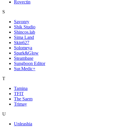
Rovectin
S
Savonry
Shik Studio
Shincos.lab
Sima Land
Skin627
Solomeya
Spark&Glow
Steambase
Sungboon Editor
Sur.Medic+
T
Tamina
TFIT
The Saem
Trimay
U
Unleashia