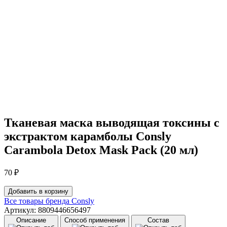
Тканевая маска выводящая токсины с
экстрактом карамболы Consly
Carambola Detox Mask Pack (20 мл)
70
₽
Количество
Добавить в корзину
товара
Все товары бренда
Consly
Тканевая
Артикул: 8809446656497
маска
Описание
Способ применения
Состав
выводящая