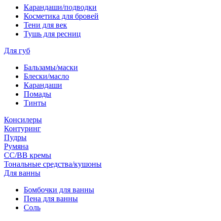
Карандаши/подводки
Косметика для бровей
Тени для век
Тушь для ресниц
Для губ
Бальзамы/маски
Блески/масло
Карандаши
Помады
Тинты
Консилеры
Контуринг
Пудры
Румяна
СС/ВВ кремы
Тональные средства/кушоны
Для ванны
Бомбочки для ванны
Пена для ванны
Соль