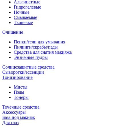
Альгинатные
Гидрогелевые
Ночные
Смываемые
Тканевые
Очищение
Пенки/гели для умывания
Пилинги/скрабы/пэды
Средства для снятия макияжа
Энзимные пудры
Солнцезащитные средства
Сыворотки/эссенции
Тонизирование
Мисты
Пэды
Тонеры
Точечные средства
Аксессуары
База под макияж
Для глаз