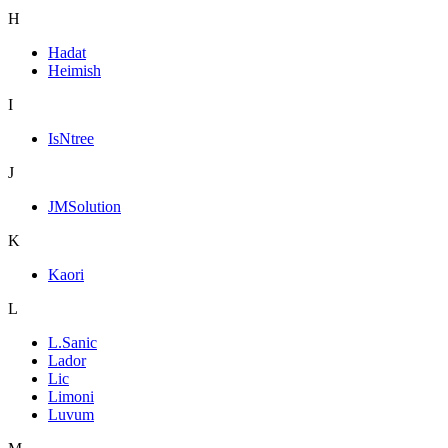
H
Hadat
Heimish
I
IsNtree
J
JMSolution
K
Kaori
L
L.Sanic
Lador
Lic
Limoni
Luvum