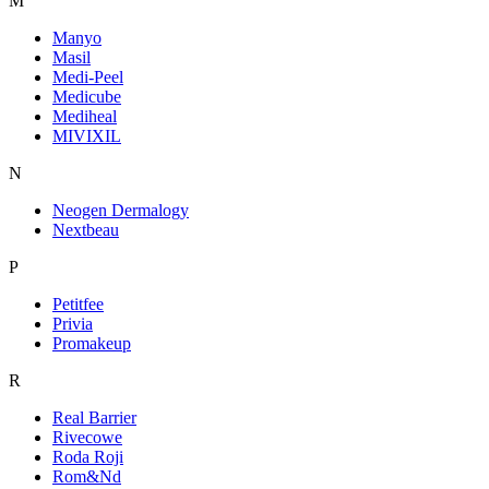
M
Manyo
Masil
Medi-Peel
Medicube
Mediheal
MIVIXIL
N
Neogen Dermalogy
Nextbeau
P
Petitfee
Privia
Promakeup
R
Real Barrier
Rivecowe
Roda Roji
Rom&Nd