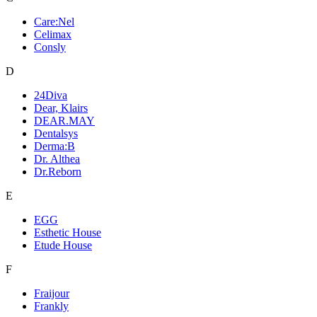
Care:Nel
Celimax
Consly
D
24Diva
Dear, Klairs
DEAR.MAY
Dentalsys
Derma:B
Dr. Althea
Dr.Reborn
E
EGG
Esthetic House
Etude House
F
Fraijour
Frankly