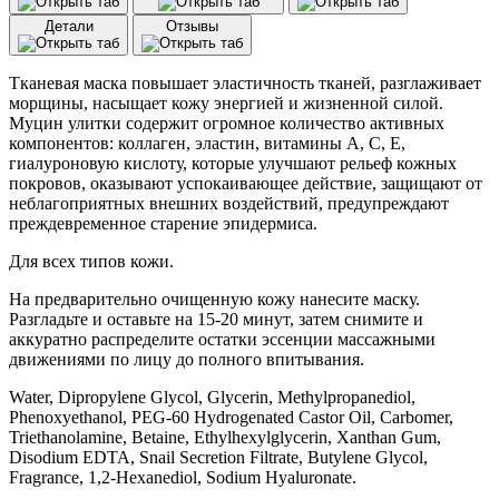
муцином
Детали
Отзывы
улитки
Consly
Daily
Тканевая маска повышает эластичность тканей, разглаживает
Solution
морщины, насыщает кожу энергией и жизненной силой.
Snail
Муцин улитки содержит огромное количество активных
Mucin
компонентов: коллаген, эластин, витамины А, С, Е,
Mask
гиалуроновую кислоту, которые улучшают рельеф кожных
Sheet
покровов, оказывают успокаивающее действие, защищают от
Anti-
неблагоприятных внешних воздействий, предупреждают
aging
преждевременное старение эпидермиса.
(25
мл)
Для всех типов кожи.
На предварительно очищенную кожу нанесите маску.
Разгладьте и оставьте на 15-20 минут, затем снимите и
аккуратно распределите остатки эссенции массажными
движениями по лицу до полного впитывания.
Water, Dipropylene Glycol, Glycerin, Methylpropanediol,
Phenoxyethanol, PEG-60 Hydrogenated Castor Oil, Carbomer,
Triethanolamine, Betaine, Ethylhexylglycerin, Xanthan Gum,
Disodium EDTA, Snail Secretion Filtrate, Butylene Glycol,
Fragrance, 1,2-Hexanediol, Sodium Hyaluronate.