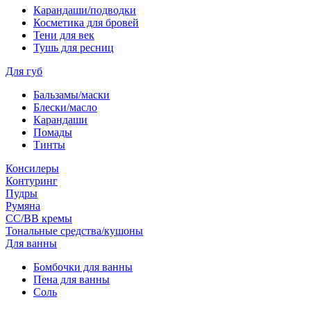
Карандаши/подводки
Косметика для бровей
Тени для век
Тушь для ресниц
Для губ
Бальзамы/маски
Блески/масло
Карандаши
Помады
Тинты
Консилеры
Контуринг
Пудры
Румяна
СС/ВВ кремы
Тональные средства/кушоны
Для ванны
Бомбочки для ванны
Пена для ванны
Соль