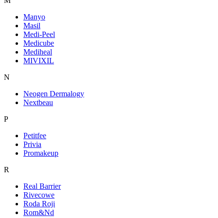
M
Manyo
Masil
Medi-Peel
Medicube
Mediheal
MIVIXIL
N
Neogen Dermalogy
Nextbeau
P
Petitfee
Privia
Promakeup
R
Real Barrier
Rivecowe
Roda Roji
Rom&Nd