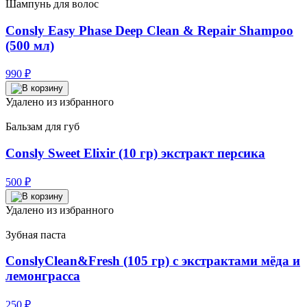
Шампунь для волос
Consly Easy Phase Deep Clean & Repair Shampoo
(500 мл)
990
₽
Удалено из избранного
Бальзам для губ
Consly Sweet Elixir (10 гр) экстракт персика
500
₽
Удалено из избранного
Зубная паста
ConslyClean&Fresh (105 гр) с экстрактами мёда и
лемонграсса
250
₽