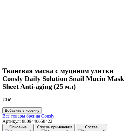
Тканевая маска с муцином улитки
Consly Daily Solution Snail Mucin Mask
Sheet Anti-aging (25 мл)
70
₽
Количество
Добавить в корзину
товара
Все товары бренда
Consly
Тканевая
Артикул: 8809446658422
маска
Описание
Способ применения
Состав
с