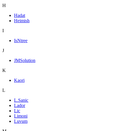
H
Hadat
Heimish
I
IsNtree
J
JMSolution
K
Kaori
L
L.Sanic
Lador
Lic
Limoni
Luvum