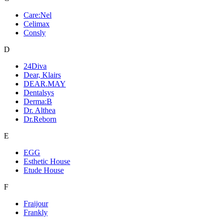
Care:Nel
Celimax
Consly
D
24Diva
Dear, Klairs
DEAR.MAY
Dentalsys
Derma:B
Dr. Althea
Dr.Reborn
E
EGG
Esthetic House
Etude House
F
Fraijour
Frankly