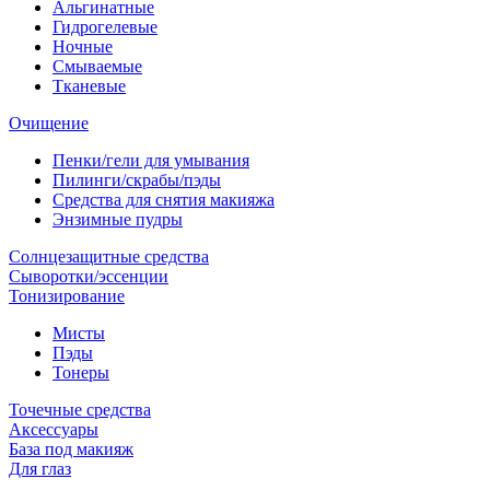
Альгинатные
Гидрогелевые
Ночные
Смываемые
Тканевые
Очищение
Пенки/гели для умывания
Пилинги/скрабы/пэды
Средства для снятия макияжа
Энзимные пудры
Солнцезащитные средства
Сыворотки/эссенции
Тонизирование
Мисты
Пэды
Тонеры
Точечные средства
Аксессуары
База под макияж
Для глаз