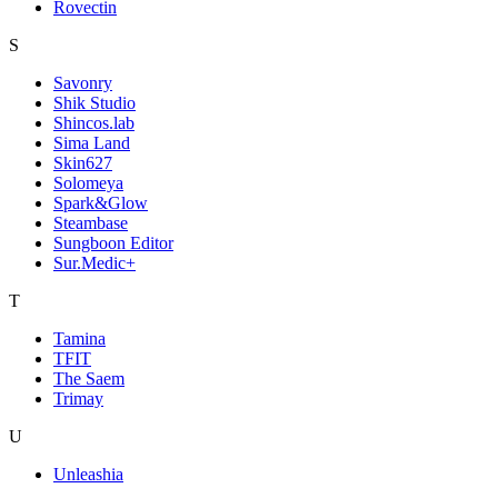
Rovectin
S
Savonry
Shik Studio
Shincos.lab
Sima Land
Skin627
Solomeya
Spark&Glow
Steambase
Sungboon Editor
Sur.Medic+
T
Tamina
TFIT
The Saem
Trimay
U
Unleashia