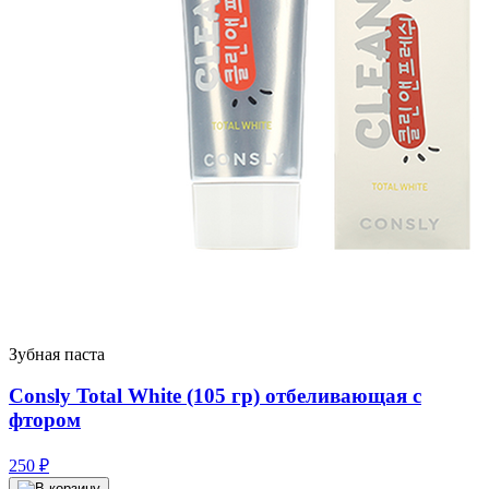
Зубная паста
Consly Total White (105 гр) отбеливающая с
фтором
250
₽