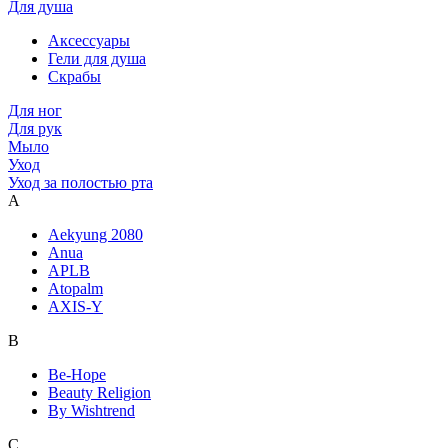
Для душа
Аксессуары
Гели для душа
Скрабы
Для ног
Для рук
Мыло
Уход
Уход за полостью рта
A
Aekyung 2080
Anua
APLB
Atopalm
AXIS-Y
B
Be-Hope
Beauty Religion
By Wishtrend
C