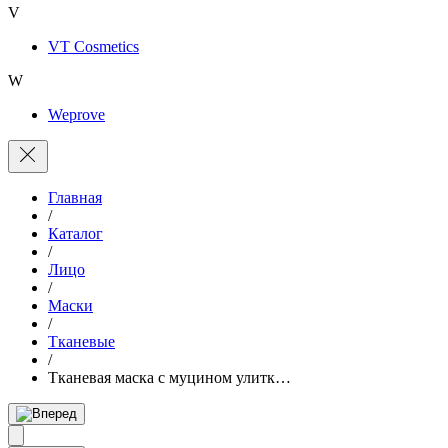
V
VT Cosmetics
W
Weprove
Главная
/
Каталог
/
Лицо
/
Маски
/
Тканевые
/
Тканевая маска с муцином улитк…