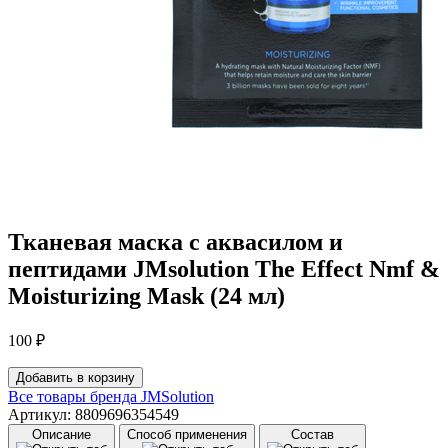
Тканевая маска с аквасилом и
пептидами JMsolution The Effect Nmf &
Moisturizing Mask (24 мл)
100
₽
Количество
Добавить в корзину
товара
Все товары бренда
JMSolution
Тканевая
Артикул: 8809696354549
маска
Описание
Способ применения
Состав
с