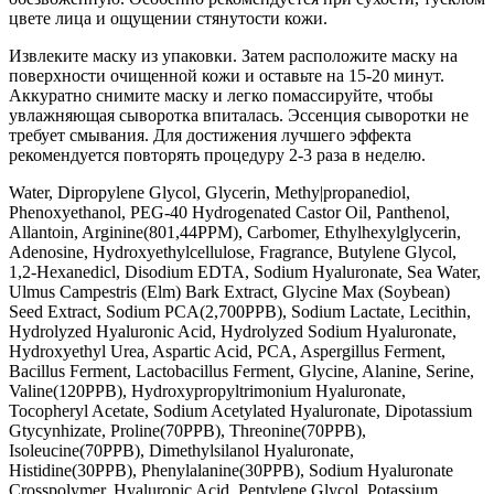
цвете лица и ощущении стянутости кожи.
Извлеките маску из упаковки. Затем расположите маску на
поверхности очищенной кожи и оставьте на 15-20 минут.
Аккуратно снимите маску и легко помассируйте, чтобы
увлажняющая сыворотка впиталась. Эссенция сыворотки не
требует смывания. Для достижения лучшего эффекта
рекомендуется повторять процедуру 2-3 раза в неделю.
Water, Dipropylene Glycol, Glycerin, Methy|propanediol,
Phenoxyethanol, PEG-40 Hydrogenated Castor Oil, Panthenol,
Allantoin, Arginine(801,44PPM), Carbomer, Ethylhexylglycerin,
Adenosine, Hydroxyethylcellulose, Fragrance, Butylene Glycol,
1,2-Hexanedicl, Disodium EDTA, Sodium Hyaluronate, Sea Water,
Ulmus Campestris (Elm) Bark Extract, Glycine Max (Soybean)
Seed Extract, Sodium PCA(2,700PPB), Sodium Lactate, Lecithin,
Hydrolyzed Hyaluronic Acid, Hydrolyzed Sodium Hyaluronate,
Hydroxyethyl Urea, Aspartic Acid, PCA, Aspergillus Ferment,
Bacillus Ferment, Lactobacillus Ferment, Glycine, Alanine, Serine,
Valine(120PPB), Hydroxypropyltrimonium Hyaluronate,
Tocopheryl Acetate, Sodium Acetylated Hyaluronate, Dipotassium
Gtycynhizate, Proline(70PPB), Threonine(70PPB),
Isoleucine(70PPB), Dimethylsilanol Hyaluronate,
Histidine(30PPB), Phenylalanine(30PPB), Sodium Hyaluronate
Crosspolymer, Hyaluronic Acid, Pentylene Glycol, Potassium