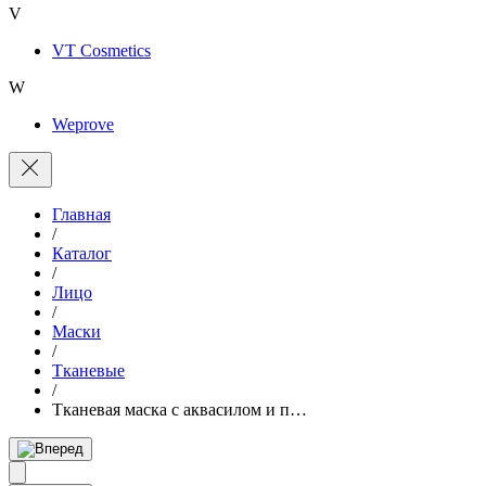
V
VT Cosmetics
W
Weprove
Главная
/
Каталог
/
Лицо
/
Маски
/
Тканевые
/
Тканевая маска с аквасилом и п…