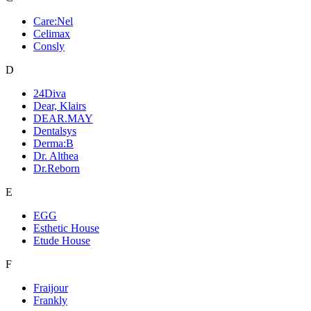
Care:Nel
Celimax
Consly
D
24Diva
Dear, Klairs
DEAR.MAY
Dentalsys
Derma:B
Dr. Althea
Dr.Reborn
E
EGG
Esthetic House
Etude House
F
Fraijour
Frankly