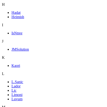
H
Hadat
Heimish
I
IsNtree
J
JMSolution
K
Kaori
L
L.Sanic
Lador
Lic
Limoni
Luvum