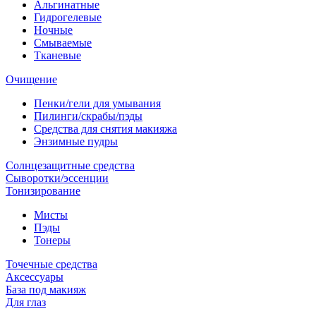
Альгинатные
Гидрогелевые
Ночные
Смываемые
Тканевые
Очищение
Пенки/гели для умывания
Пилинги/скрабы/пэды
Средства для снятия макияжа
Энзимные пудры
Солнцезащитные средства
Сыворотки/эссенции
Тонизирование
Мисты
Пэды
Тонеры
Точечные средства
Аксессуары
База под макияж
Для глаз