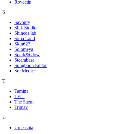
Rovectin
S
Savonry
Shik Studio
Shincos.lab
Sima Land
Skin627
Solomeya
Spark&Glow
Steambase
Sungboon Editor
Sur.Medic+
T
Tamina
TFIT
The Saem
Trimay
U
Unleashia