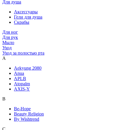
Для душа
Аксессуары
Гели для душа
Скрабы
Для ног
Для рук
Мыло
Уход
Уход за полостью рта
A
Aekyung 2080
Anua
APLB
Atopalm
AXIS-Y
B
Be-Hope
Beauty Religion
By Wishtrend
C