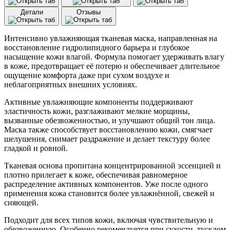
аквасилом
Детали
Отзывы
и
пептидами
JMsolution
Интенсивно увлажняющая тканевая маска, направленная на
The
восстановление гидролипидного барьера и глубокое
Effect
насыщение кожи влагой. Формула помогает удерживать влагу
Nmf
в коже, предотвращает её потерю и обеспечивает длительное
&
ощущение комфорта даже при сухом воздухе и
Moisturizing
неблагоприятных внешних условиях.
Mask
(24
Активные увлажняющие компоненты поддерживают
мл)
эластичность кожи, разглаживают мелкие морщины,
вызванные обезвоженностью, и улучшают общий тон лица.
Маска также способствует восстановлению кожи, смягчает
шелушения, снимает раздражение и делает текстуру более
гладкой и ровной.
Тканевая основа пропитана концентрированной эссенцией и
плотно прилегает к коже, обеспечивая равномерное
распределение активных компонентов. Уже после одного
применения кожа становится более увлажнённой, свежей и
сияющей.
Подходит для всех типов кожи, включая чувствительную и
обезвоженную. Особенно рекомендуется при сухости, тусклом