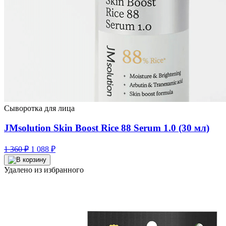
Сыворотка для лица
JMsolution Skin Boost Rice 88 Serum 1.0 (30 мл)
Первоначальная
Текущая
1 360
₽
1 088
₽
цена
цена:
составляла
1
Удалено из избранного
1
088 ₽.
360 ₽.