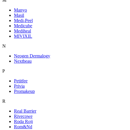
M
Manyo
Masil
Medi-Peel
Medicube
Mediheal
MIVIXIL
N
Neogen Dermalogy
Nextbeau
P
Petitfee
Privia
Promakeup
R
Real Barrier
Rivecowe
Roda Roji
Rom&Nd