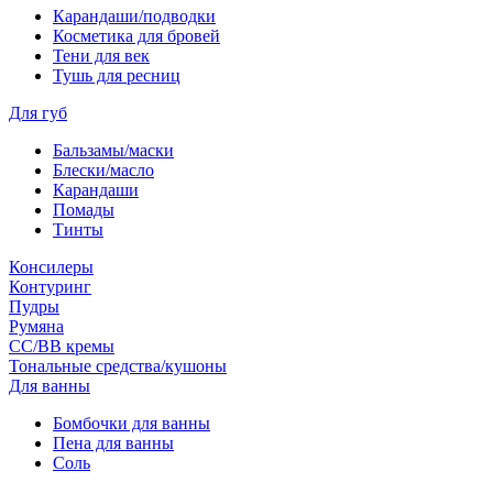
Карандаши/подводки
Косметика для бровей
Тени для век
Тушь для ресниц
Для губ
Бальзамы/маски
Блески/масло
Карандаши
Помады
Тинты
Консилеры
Контуринг
Пудры
Румяна
СС/ВВ кремы
Тональные средства/кушоны
Для ванны
Бомбочки для ванны
Пена для ванны
Соль