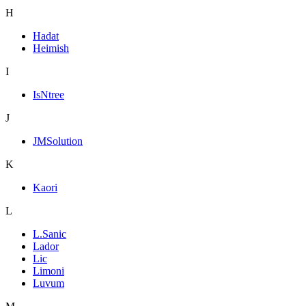
H
Hadat
Heimish
I
IsNtree
J
JMSolution
K
Kaori
L
L.Sanic
Lador
Lic
Limoni
Luvum