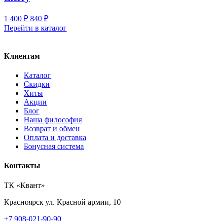
Первоначальная
Текущая
1 400
₽
840
₽
цена
цена:
Перейти в каталог
составляла
840 ₽.
1
400 ₽.
Клиентам
Каталог
Скидки
Хиты
Акции
Блог
Наша философия
Возврат и обмен
Оплата и доставка
Бонусная система
Контакты
ТК «Квант»
Красноярск
ул. Красной армии, 10
+7 908-021-90-90