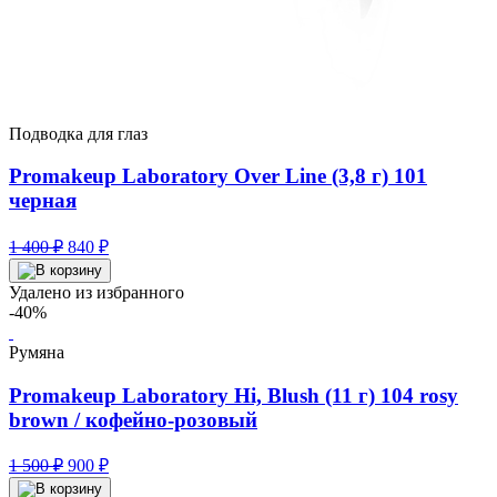
Подводка для глаз
Promakeup Laboratory Over Line (3,8 г) 101
черная
Первоначальная
Текущая
1 400
₽
840
₽
цена
цена:
составляла
840 ₽.
Удалено из избранного
1
-40%
400 ₽.
Румяна
Promakeup Laboratory Hi, Blush (11 г) 104 rosy
brown / кофейно-розовый
Первоначальная
Текущая
1 500
₽
900
₽
цена
цена: