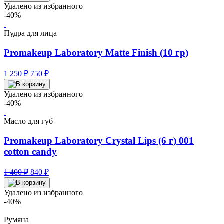
составляла
900 ₽.
Удалено из избранного
1
-40%
500 ₽.
Пудра для лица
Promakeup Laboratory Matte Finish (10 гр)
Первоначальная
Текущая
1 250
₽
750
₽
цена
цена:
составляла
750 ₽.
Удалено из избранного
1
-40%
250 ₽.
Масло для губ
Promakeup Laboratory Crystal Lips (6 г) 001
cotton candy
Первоначальная
Текущая
1 400
₽
840
₽
цена
цена:
составляла
840 ₽.
Удалено из избранного
1
-40%
400 ₽.
Румяна