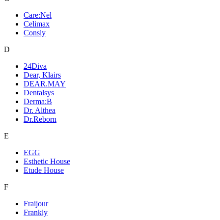
Care:Nel
Celimax
Consly
D
24Diva
Dear, Klairs
DEAR.MAY
Dentalsys
Derma:B
Dr. Althea
Dr.Reborn
E
EGG
Esthetic House
Etude House
F
Fraijour
Frankly