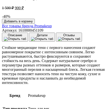
Первоначальная
Текущая
1 500
₽
900
₽
цена
цена:
составляла
-40%
900 ₽.
1
Количество
Добавить в корзину
товара
500 ₽.
Все товары бренда
Promakeup
Сияющие
Артикул: 1610000451109
тени
Описание
Детали
Отзывы
Promakeup
Laboratory
Chrome
Стойкие мерцающие тени с первого нанесения создают
(7
равномерное покрытие с интенсивным сиянием. Легко
гр)
растушевываются, быстро фиксируются и сохраняют
01
стойкость на весь день. Содержат натуральное серебро и
Gold
перламутры разных оттенков и размеров, которые создают
многогранный перелив и насыщенный блеск. Легкая гелевая
текстура позволяет наносить тени на чистую кожу, сухие и
кремовые продукты и наслаивать до необходимой
интенсивности.
Бренд
Promakeup
Тип продукта
Тени для век