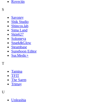
Rovectin
S
Savonry
Shik Studio
Shincos.lab
Sima Land
Skin627
Solomeya
Spark&Glow
Steambase
Sungboon Editor
Sur.Medic+
T
Tamina
TFIT
The Saem
Trimay
U
Unleashia