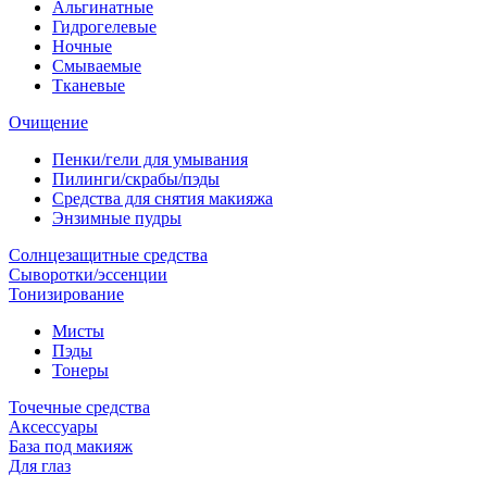
Альгинатные
Гидрогелевые
Ночные
Смываемые
Тканевые
Очищение
Пенки/гели для умывания
Пилинги/скрабы/пэды
Средства для снятия макияжа
Энзимные пудры
Солнцезащитные средства
Сыворотки/эссенции
Тонизирование
Мисты
Пэды
Тонеры
Точечные средства
Аксессуары
База под макияж
Для глаз