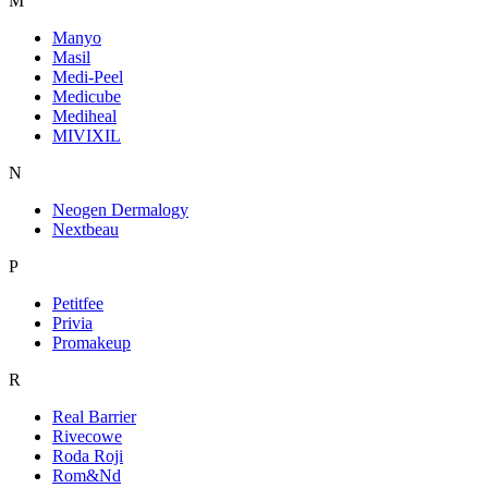
M
Manyo
Masil
Medi-Peel
Medicube
Mediheal
MIVIXIL
N
Neogen Dermalogy
Nextbeau
P
Petitfee
Privia
Promakeup
R
Real Barrier
Rivecowe
Roda Roji
Rom&Nd