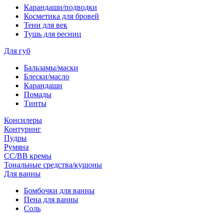
Карандаши/подводки
Косметика для бровей
Тени для век
Тушь для ресниц
Для губ
Бальзамы/маски
Блески/масло
Карандаши
Помады
Тинты
Консилеры
Контуринг
Пудры
Румяна
СС/ВВ кремы
Тональные средства/кушоны
Для ванны
Бомбочки для ванны
Пена для ванны
Соль