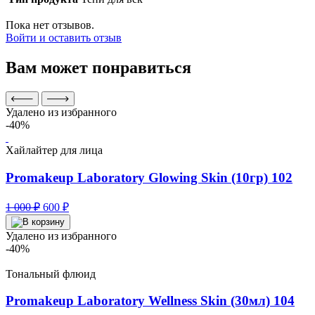
Пока нет отзывов.
Войти и оставить отзыв
Вам может понравиться
Удалено из избранного
-40%
Хайлайтер для лица
Promakeup Laboratory Glowing Skin (10гр) 102
Первоначальная
Текущая
1 000
₽
600
₽
цена
цена:
составляла
600 ₽.
Удалено из избранного
1
-40%
000 ₽.
Тональный флюид
Promakeup Laboratory Wellness Skin (30мл) 104