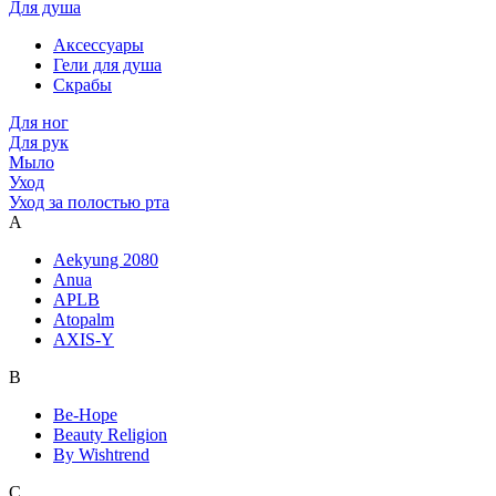
Для душа
Аксессуары
Гели для душа
Скрабы
Для ног
Для рук
Мыло
Уход
Уход за полостью рта
A
Aekyung 2080
Anua
APLB
Atopalm
AXIS-Y
B
Be-Hope
Beauty Religion
By Wishtrend
C