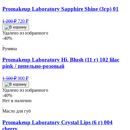
Promakeup Laboratory Sapphire Shine (3гр) 01
Первоначальная
Текущая
1 200
₽
720
₽
цена
цена:
составляла
720 ₽.
Удалено из избранного
1
-40%
200 ₽.
Румяна
Promakeup Laboratory Hi, Blush (11 г) 102 lilac
pink / пепельно-розовый
Первоначальная
Текущая
1 500
₽
900
₽
цена
цена:
составляла
900 ₽.
Удалено из избранного
1
-40%
500 ₽.
Нет в наличии
Масло для губ
Promakeup Laboratory Crystal Lips (6 г) 004
cherry