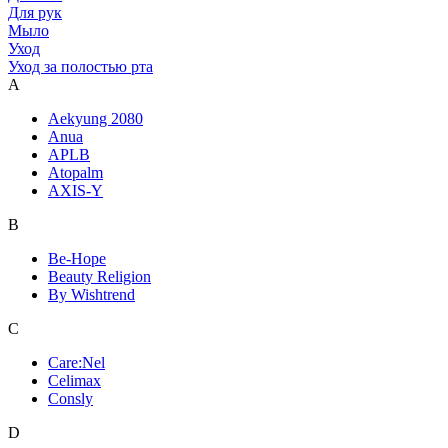
Для рук
Мыло
Уход
Уход за полостью рта
A
Aekyung 2080
Anua
APLB
Atopalm
AXIS-Y
B
Be-Hope
Beauty Religion
By Wishtrend
C
Care:Nel
Celimax
Consly
D