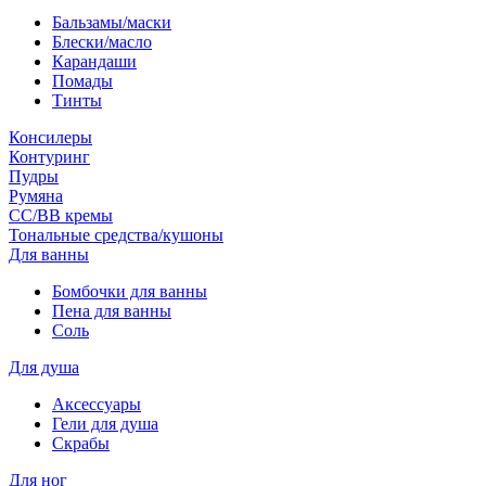
Бальзамы/маски
Блески/масло
Карандаши
Помады
Тинты
Консилеры
Контуринг
Пудры
Румяна
СС/ВВ кремы
Тональные средства/кушоны
Для ванны
Бомбочки для ванны
Пена для ванны
Соль
Для душа
Аксессуары
Гели для душа
Скрабы
Для ног