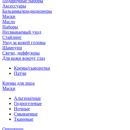
Подарочные наборы
Аксессуары
Бальзамы/кондиционеры
Маски
Масло
Наборы
Несмываемый уход
Стайлинг
Уход за кожей головы
Шампуни
Свечи, диффузоры
Для кожи вокруг глаз
Кремы/сыворотки
Патчи
Кремы для лица
Маски
Альгинатные
Гидрогелевые
Ночные
Смываемые
Тканевые
Очищение