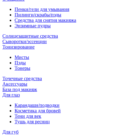
Пенки/гели для умывания
Пилинги/скрабы/пэды
Средства для снятия макияжа
Энзимные пудры
Солнцезащитные средства
Сыворотки/эссенции
Тонизирование
Мисты
Пэды
Тонеры
Точечные средства
Аксессуары
База под макияж
Для глаз
Карандаши/подводки
Косметика для бровей
Тени для век
Тушь для ресниц
Для губ