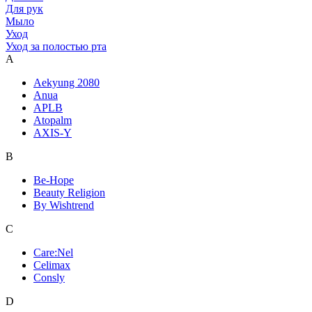
Для рук
Мыло
Уход
Уход за полостью рта
A
Aekyung 2080
Anua
APLB
Atopalm
AXIS-Y
B
Be-Hope
Beauty Religion
By Wishtrend
C
Care:Nel
Celimax
Consly
D