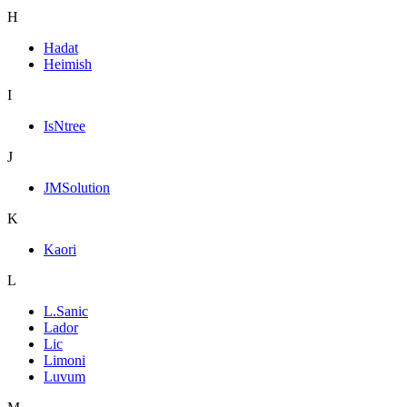
H
Hadat
Heimish
I
IsNtree
J
JMSolution
K
Kaori
L
L.Sanic
Lador
Lic
Limoni
Luvum