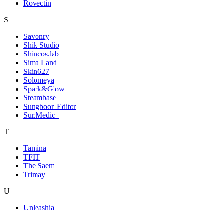
Rovectin
S
Savonry
Shik Studio
Shincos.lab
Sima Land
Skin627
Solomeya
Spark&Glow
Steambase
Sungboon Editor
Sur.Medic+
T
Tamina
TFIT
The Saem
Trimay
U
Unleashia