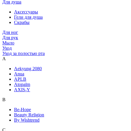
Для душа
Аксессуары
Гели для душа
Скрабы
Для ног
Для рук
Мыло
Уход
Уход за полостью рта
A
Aekyung 2080
Anua
APLB
Atopalm
AXIS-Y
B
Be-Hope
Beauty Religion
By Wishtrend
C