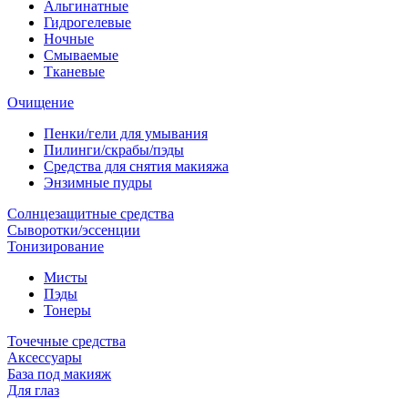
Альгинатные
Гидрогелевые
Ночные
Смываемые
Тканевые
Очищение
Пенки/гели для умывания
Пилинги/скрабы/пэды
Средства для снятия макияжа
Энзимные пудры
Солнцезащитные средства
Сыворотки/эссенции
Тонизирование
Мисты
Пэды
Тонеры
Точечные средства
Аксессуары
База под макияж
Для глаз