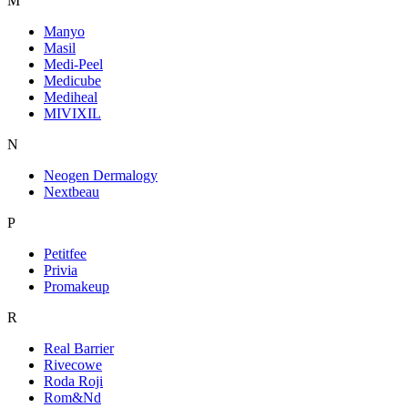
M
Manyo
Masil
Medi-Peel
Medicube
Mediheal
MIVIXIL
N
Neogen Dermalogy
Nextbeau
P
Petitfee
Privia
Promakeup
R
Real Barrier
Rivecowe
Roda Roji
Rom&Nd