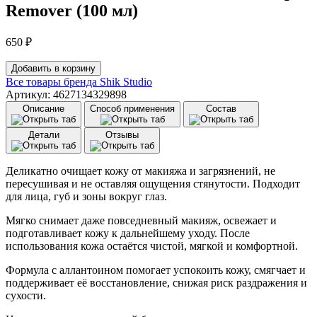
Remover (100 мл)
650
₽
Количество
Добавить в корзину
товара
Все товары бренда
Shik Studio
Мицеллярная
Артикул: 4627134329898
вода
Описание
Способ применения
Состав
для
снятия
Детали
Отзывы
макияжа
Shik
Micellar
Деликатно очищает кожу от макияжа и загрязнений, не
Water
пересушивая и не оставляя ощущения стянутости. Подходит
Makeup
для лица, губ и зоны вокруг глаз.
Remover
(100
Мягко снимает даже повседневный макияж, освежает и
мл)
подготавливает кожу к дальнейшему уходу. После
использования кожа остаётся чистой, мягкой и комфортной.
Формула с аллантоином помогает успокоить кожу, смягчает и
поддерживает её восстановление, снижая риск раздражения и
сухости.