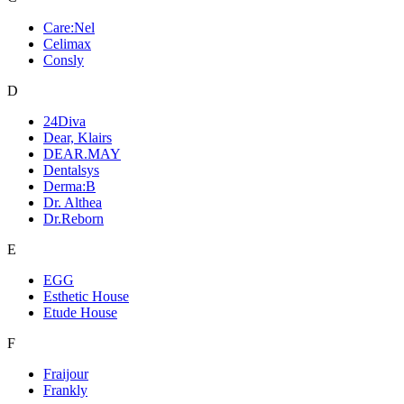
Care:Nel
Celimax
Consly
D
24Diva
Dear, Klairs
DEAR.MAY
Dentalsys
Derma:B
Dr. Althea
Dr.Reborn
E
EGG
Esthetic House
Etude House
F
Fraijour
Frankly