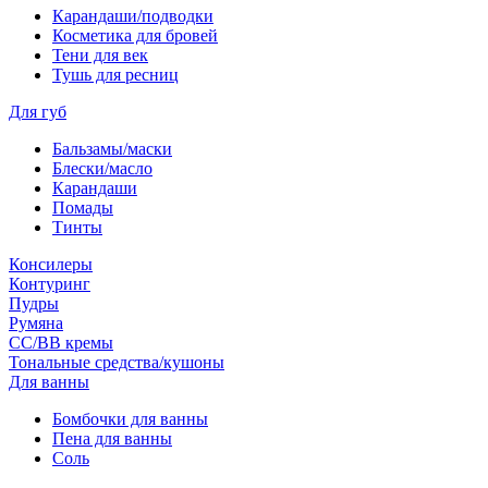
Карандаши/подводки
Косметика для бровей
Тени для век
Тушь для ресниц
Для губ
Бальзамы/маски
Блески/масло
Карандаши
Помады
Тинты
Консилеры
Контуринг
Пудры
Румяна
СС/ВВ кремы
Тональные средства/кушоны
Для ванны
Бомбочки для ванны
Пена для ванны
Соль