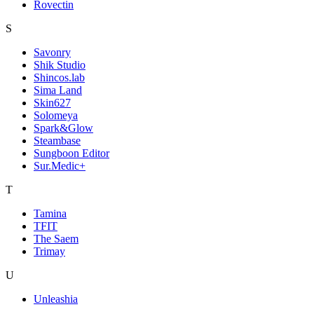
Rovectin
S
Savonry
Shik Studio
Shincos.lab
Sima Land
Skin627
Solomeya
Spark&Glow
Steambase
Sungboon Editor
Sur.Medic+
T
Tamina
TFIT
The Saem
Trimay
U
Unleashia