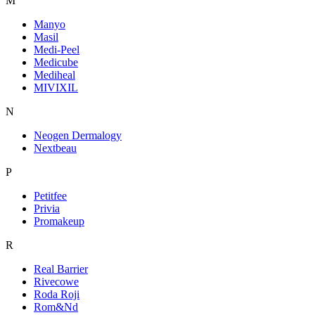
M
Manyo
Masil
Medi-Peel
Medicube
Mediheal
MIVIXIL
N
Neogen Dermalogy
Nextbeau
P
Petitfee
Privia
Promakeup
R
Real Barrier
Rivecowe
Roda Roji
Rom&Nd