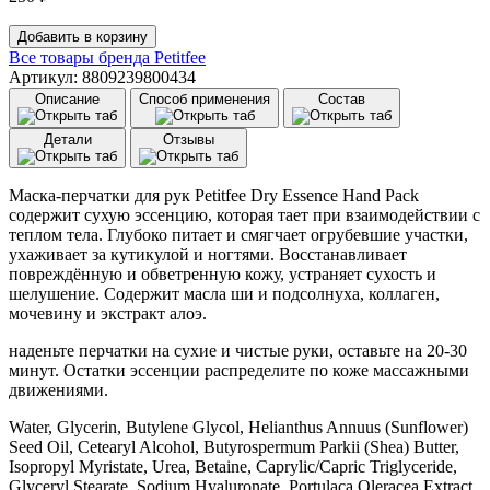
Количество
Добавить в корзину
товара
Все товары бренда
Petitfee
Маска-
Артикул: 8809239800434
перчатки
Описание
Способ применения
Состав
для
рук
Детали
Отзывы
Petitfee
Dry
Essence
Маска-перчатки для рук Petitfee Dry Essence Hand Pack
Hand
содержит сухую эссенцию, которая тает при взаимодействии с
Pack
теплом тела. Глубоко питает и смягчает огрубевшие участки,
(16
ухаживает за кутикулой и ногтями. Восстанавливает
г)
повреждённую и обветренную кожу, устраняет сухость и
шелушение. Содержит масла ши и подсолнуха, коллаген,
мочевину и экстракт алоэ.
наденьте перчатки на сухие и чистые руки, оставьте на 20-30
минут. Остатки эссенции распределите по коже массажными
движениями.
Water, Glycerin, Butylene Glycol, Helianthus Annuus (Sunflower)
Seed Oil, Cetearyl Alcohol, Butyrospermum Parkii (Shea) Butter,
Isopropyl Myristate, Urea, Betaine, Caprylic/Capric Triglyceride,
Glyceryl Stearate, Sodium Hyaluronate, Portulaca Oleracea Extract,