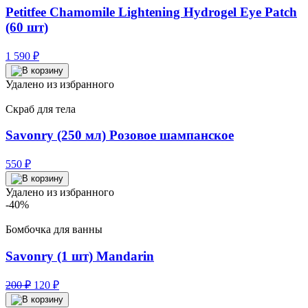
Petitfee Chamomile Lightening Hydrogel Eye Patch
(60 шт)
1 590
₽
Удалено из избранного
Скраб для тела
Savonry (250 мл) Розовое шампанское
550
₽
Удалено из избранного
-40%
Бомбочка для ванны
Savonry (1 шт) Mandarin
Первоначальная
Текущая
200
₽
120
₽
цена
цена:
составляла