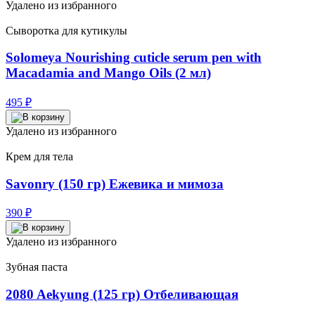
120 ₽.
Удалено из избранного
200 ₽.
Сыворотка для кутикулы
Solomeya Nourishing cuticle serum pen with
Macadamia and Mango Oils (2 мл)
495
₽
Удалено из избранного
Крем для тела
Savonry (150 гр) Ежевика и мимоза
390
₽
Удалено из избранного
Зубная паста
2080 Aekyung (125 гр) Отбеливающая