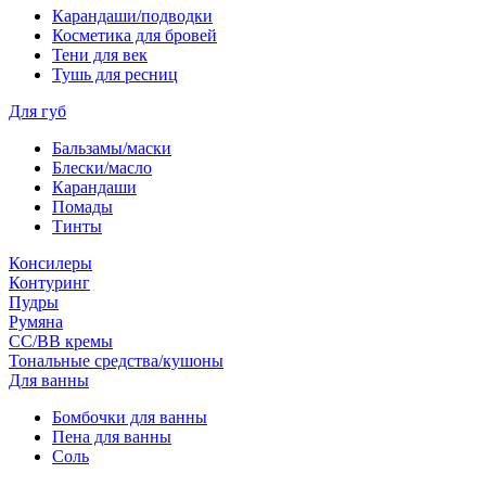
Карандаши/подводки
Косметика для бровей
Тени для век
Тушь для ресниц
Для губ
Бальзамы/маски
Блески/масло
Карандаши
Помады
Тинты
Консилеры
Контуринг
Пудры
Румяна
СС/ВВ кремы
Тональные средства/кушоны
Для ванны
Бомбочки для ванны
Пена для ванны
Соль