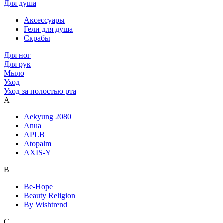
Для душа
Аксессуары
Гели для душа
Скрабы
Для ног
Для рук
Мыло
Уход
Уход за полостью рта
A
Aekyung 2080
Anua
APLB
Atopalm
AXIS-Y
B
Be-Hope
Beauty Religion
By Wishtrend
C