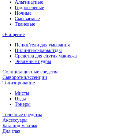
Альгинатные
Гидрогелевые
Ночные
Смываемые
Тканевые
Очищение
Пенки/гели для умывания
Пилинги/скрабы/пэды
Средства для снятия макияжа
Энзимные пудры
Солнцезащитные средства
Сыворотки/эссенции
Тонизирование
Мисты
Пэды
Тонеры
Точечные средства
Аксессуары
База под макияж
Для глаз