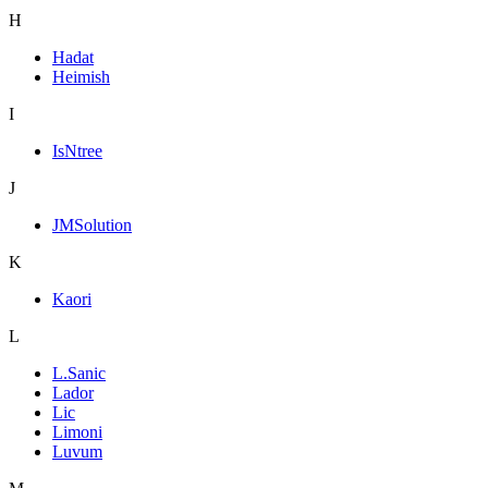
H
Hadat
Heimish
I
IsNtree
J
JMSolution
K
Kaori
L
L.Sanic
Lador
Lic
Limoni
Luvum