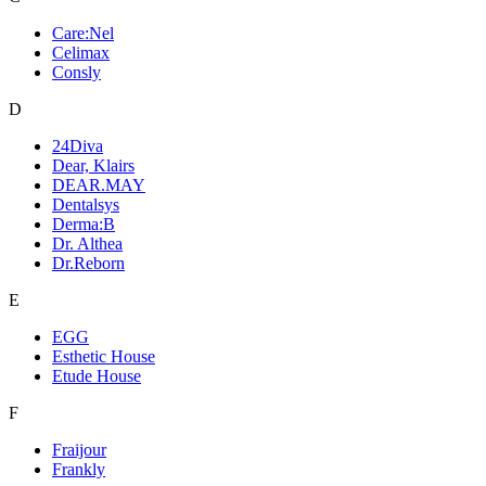
Care:Nel
Celimax
Consly
D
24Diva
Dear, Klairs
DEAR.MAY
Dentalsys
Derma:B
Dr. Althea
Dr.Reborn
E
EGG
Esthetic House
Etude House
F
Fraijour
Frankly