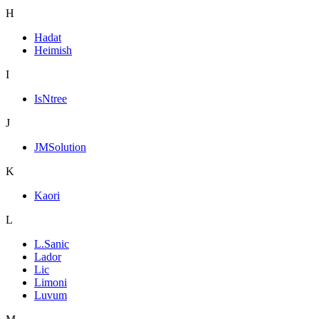
H
Hadat
Heimish
I
IsNtree
J
JMSolution
K
Kaori
L
L.Sanic
Lador
Lic
Limoni
Luvum