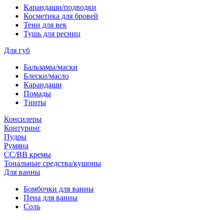
Карандаши/подводки
Косметика для бровей
Тени для век
Тушь для ресниц
Для губ
Бальзамы/маски
Блески/масло
Карандаши
Помады
Тинты
Консилеры
Контуринг
Пудры
Румяна
СС/ВВ кремы
Тональные средства/кушоны
Для ванны
Бомбочки для ванны
Пена для ванны
Соль