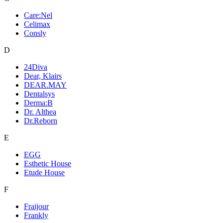
Care:Nel
Celimax
Consly
D
24Diva
Dear, Klairs
DEAR.MAY
Dentalsys
Derma:B
Dr. Althea
Dr.Reborn
E
EGG
Esthetic House
Etude House
F
Fraijour
Frankly