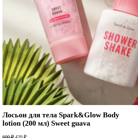
Лосьон для тела Spark&Glow Body
lotion (200 мл) Sweet guava
Первоначальная
Текущая
600
₽
420
₽