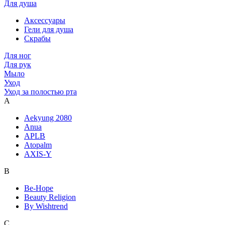
Для душа
Аксессуары
Гели для душа
Скрабы
Для ног
Для рук
Мыло
Уход
Уход за полостью рта
A
Aekyung 2080
Anua
APLB
Atopalm
AXIS-Y
B
Be-Hope
Beauty Religion
By Wishtrend
C