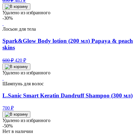
690
₽
483
₽
цена
цена:
составляла
483 ₽.
Удалено из избранного
690 ₽.
-30%
Лосьон для тела
Spark&Glow Body lotion (200 мл) Papaya & peach
skins
Первоначальная
Текущая
600
₽
420
₽
цена
цена:
составляла
420 ₽.
Удалено из избранного
600 ₽.
Шампунь для волос
L.Sanic Smart Keratin Dandruff Shampoo (300 мл)
700
₽
Удалено из избранного
-50%
Нет в наличии