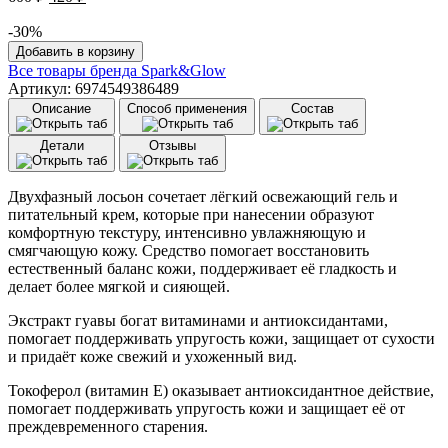
цена
цена:
составляла
-30%
420 ₽.
Количество
600 ₽.
Добавить в корзину
товара
Все товары бренда
Spark&Glow
Лосьон
Артикул: 6974549386489
для
Описание
Способ применения
Состав
тела
Spark&Glow
Детали
Отзывы
Body
lotion
(200
Двухфазный лосьон сочетает лёгкий освежающий гель и
мл)
питательный крем, которые при нанесении образуют
Sweet
комфортную текстуру, интенсивно увлажняющую и
guava
смягчающую кожу. Средство помогает восстановить
естественный баланс кожи, поддерживает её гладкость и
делает более мягкой и сияющей.
Экстракт гуавы богат витаминами и антиоксидантами,
помогает поддерживать упругость кожи, защищает от сухости
и придаёт коже свежий и ухоженный вид.
Токоферол (витамин E) оказывает антиоксидантное действие,
помогает поддерживать упругость кожи и защищает её от
преждевременного старения.