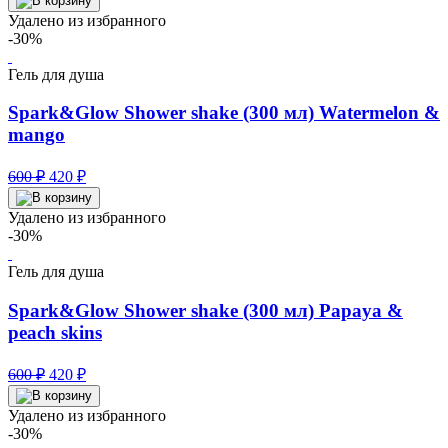
составляла
483 ₽.
Удалено из избранного
690 ₽.
-30%
Гель для душа
Spark&Glow Shower shake (300 мл) Watermelon &
mango
Первоначальная
Текущая
600
₽
420
₽
цена
цена:
составляла
420 ₽.
Удалено из избранного
600 ₽.
-30%
Гель для душа
Spark&Glow Shower shake (300 мл) Papaya &
peach skins
Первоначальная
Текущая
600
₽
420
₽
цена
цена:
составляла
420 ₽.
Удалено из избранного
600 ₽.
-30%