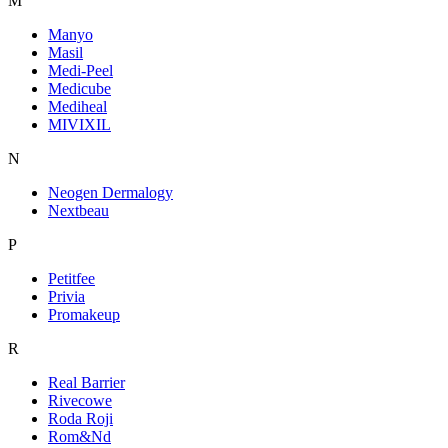
M
Manyo
Masil
Medi-Peel
Medicube
Mediheal
MIVIXIL
N
Neogen Dermalogy
Nextbeau
P
Petitfee
Privia
Promakeup
R
Real Barrier
Rivecowe
Roda Roji
Rom&Nd