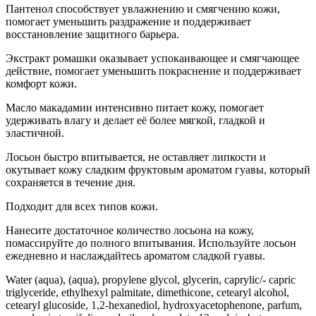
Пантенол способствует увлажнению и смягчению кожи,
помогает уменьшить раздражение и поддерживает
восстановление защитного барьера.
Экстракт ромашки оказывает успокаивающее и смягчающее
действие, помогает уменьшить покраснение и поддерживает
комфорт кожи.
Масло макадамии интенсивно питает кожу, помогает
удерживать влагу и делает её более мягкой, гладкой и
эластичной.
Лосьон быстро впитывается, не оставляет липкости и
окутывает кожу сладким фруктовым ароматом гуавы, который
сохраняется в течение дня.
Подходит для всех типов кожи.
Нанесите достаточное количество лосьона на кожу,
помассируйте до полного впитывания. Используйте лосьон
ежедневно и наслаждайтесь ароматом сладкой гуавы.
Water (aqua), (aqua), propylene glycol, glycerin, caprylic/- capric
triglyceride, ethylhexyl palmitate, dimethicone, cetearyl alcohol,
cetearyl glucoside, 1,2-hexanediol, hydroxyacetophenone, parfum,