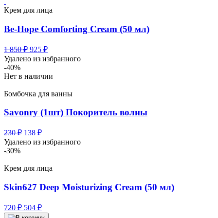
Крем для лица
Be-Hope Comforting Cream (50 мл)
Первоначальная
Текущая
1 850
₽
925
₽
цена
цена:
Удалено из избранного
составляла
925 ₽.
-40%
1
Нет в наличии
850 ₽.
Бомбочка для ванны
Savonry (1шт) Покоритель волны
Первоначальная
Текущая
230
₽
138
₽
цена
цена:
Удалено из избранного
составляла
138 ₽.
-30%
230 ₽.
Крем для лица
Skin627 Deep Moisturizing Cream (50 мл)
Первоначальная
Текущая
720
₽
504
₽
цена
цена: