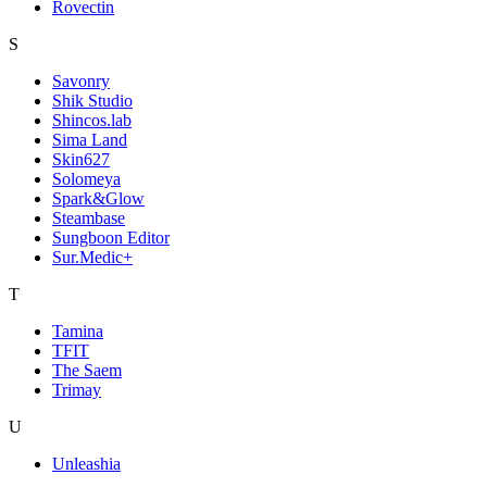
Rovectin
S
Savonry
Shik Studio
Shincos.lab
Sima Land
Skin627
Solomeya
Spark&Glow
Steambase
Sungboon Editor
Sur.Medic+
T
Tamina
TFIT
The Saem
Trimay
U
Unleashia