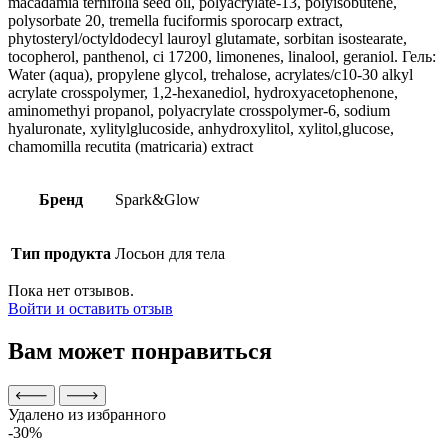
macadamia ternifolia seed oil, polyacrylate-13, polyisobutene,
polysorbate 20, tremella fuciformis sporocarp extract,
phytosteryl/octyldodecyl lauroyl glutamate, sorbitan isostearate,
tocopherol, panthenol, ci 17200, limonenes, linalool, geraniol. Гель:
Water (aqua), propylene glycol, trehalose, acrylates/c10-30 alkyl
acrylate crosspolymer, 1,2-hexanediol, hydroxyacetophenone,
aminomethyi propanol, polyacrylate crosspolymer-6, sodium
hyaluronate, xylitylglucoside, anhydroxylitol, xylitol,glucose,
chamomilla recutita (matricaria) extract
Бренд
Spark&Glow
Тип продукта
Лосьон для тела
Пока нет отзывов.
Войти и оставить отзыв
Вам может понравиться
Удалено из избранного
-30%