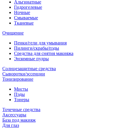
Альгинатные
Гидрогелевые
Ночные
Смываемые
Тканевые
Очищение
Пенки/гели для умывания
Пилинги/скрабы/пэды
Средства для снятия макияжа
Энзимные пудры
Солнцезащитные средства
Сыворотки/эссенции
Тонизирование
Мисты
Пэды
Тонеры
Точечные средства
Аксессуары
База под макияж
Для глаз