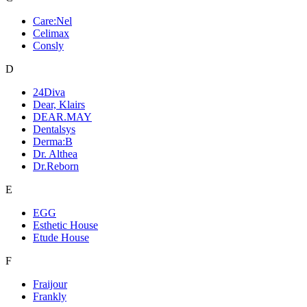
Care:Nel
Celimax
Consly
D
24Diva
Dear, Klairs
DEAR.MAY
Dentalsys
Derma:B
Dr. Althea
Dr.Reborn
E
EGG
Esthetic House
Etude House
F
Fraijour
Frankly