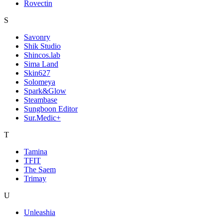
Rovectin
S
Savonry
Shik Studio
Shincos.lab
Sima Land
Skin627
Solomeya
Spark&Glow
Steambase
Sungboon Editor
Sur.Medic+
T
Tamina
TFIT
The Saem
Trimay
U
Unleashia