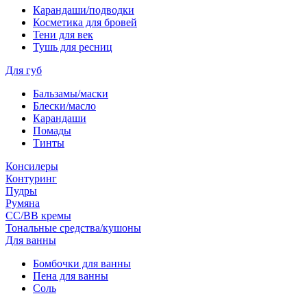
Карандаши/подводки
Косметика для бровей
Тени для век
Тушь для ресниц
Для губ
Бальзамы/маски
Блески/масло
Карандаши
Помады
Тинты
Консилеры
Контуринг
Пудры
Румяна
СС/ВВ кремы
Тональные средства/кушоны
Для ванны
Бомбочки для ванны
Пена для ванны
Соль