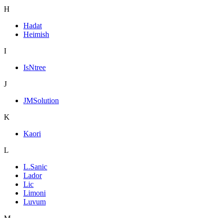
H
Hadat
Heimish
I
IsNtree
J
JMSolution
K
Kaori
L
L.Sanic
Lador
Lic
Limoni
Luvum