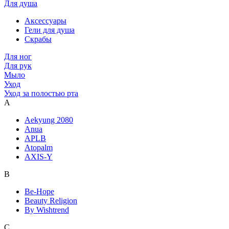
Для душа
Аксессуары
Гели для душа
Скрабы
Для ног
Для рук
Мыло
Уход
Уход за полостью рта
A
Aekyung 2080
Anua
APLB
Atopalm
AXIS-Y
B
Be-Hope
Beauty Religion
By Wishtrend
C