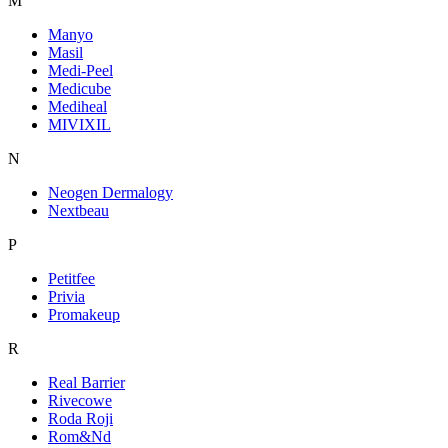
M
Manyo
Masil
Medi-Peel
Medicube
Mediheal
MIVIXIL
N
Neogen Dermalogy
Nextbeau
P
Petitfee
Privia
Promakeup
R
Real Barrier
Rivecowe
Roda Roji
Rom&Nd