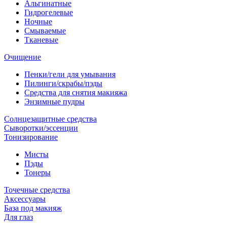
Альгинатные
Гидрогелевые
Ночные
Смываемые
Тканевые
Очищение
Пенки/гели для умывания
Пилинги/скрабы/пэды
Средства для снятия макияжа
Энзимные пудры
Солнцезащитные средства
Сыворотки/эссенции
Тонизирование
Мисты
Пэды
Тонеры
Точечные средства
Аксессуары
База под макияж
Для глаз