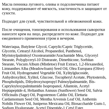
Масла пенника лугового, оливы и подсолнечника питают
кожу, поддерживают её мягкость, эластичность и защищают от
сухости.
Подходит для сухой, чувствительной и обезвоженной кожи.
После очищения, тонизирования и использования сыворотки
нанесите крем на лицо, распределите по коже. Подходит для
ежедневного применения утром и вечером.
Water/aqua, Butylene Glycol, Caprylic/Capric Triglyceride,
Glycerin, Cetearyl Alcohol, Propanediol, Panthenol,
Myristoylpalmitoyl Oxostearamide/Arachamide Mea, Glyceryl
Stearate, Polyglyceryl-10 Distearate, Dimethicone, Sorbitan
Stearate, Viscum Album (Mistletoe) Fruit Extract, 1,2-Hexanediol,
Limnanthes Alba (Meadowfoam) Seed Oil, Olea Europaea (Olive)
Fruit Oil, Hydrogenated Vegetable Oil, Xylitylglucoside,
Anhydroxylitol, Xylitol, Glucose, Tocopheryl Acetate, Phytosterols,
Phospholipids, Dihydroxyisopropyl Palmoylpalmamide, Bis-
Capryloyloxypalmitamido Isopropanol, Allantoin, Acetyl
Heptapeptide-4, Helianthus Annuus (Sunflower) Seed Oil, Salvia
Officinalis (Sage) Oil, Pogostemon Cablin Oil, Elettaria
Cardamomum Seed Oil, Mentha Arvensis Leaf Oil, Anthemis
Nobilis Flower Oil, Juniperus Mexicana Oil, Biosaccharide Gum-1,
Sodium Hyaluronate, Acetyl Dipeptide-1 Cetyl Ester,