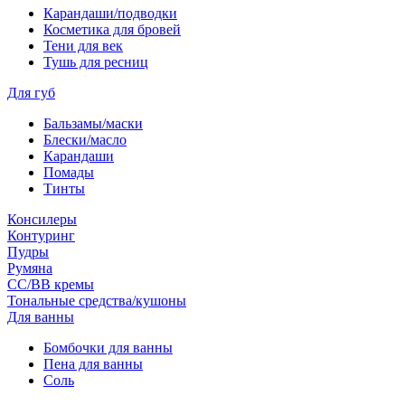
Карандаши/подводки
Косметика для бровей
Тени для век
Тушь для ресниц
Для губ
Бальзамы/маски
Блески/масло
Карандаши
Помады
Тинты
Консилеры
Контуринг
Пудры
Румяна
СС/ВВ кремы
Тональные средства/кушоны
Для ванны
Бомбочки для ванны
Пена для ванны
Соль