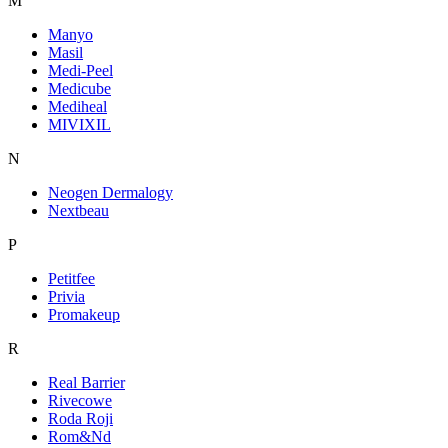
M
Manyo
Masil
Medi-Peel
Medicube
Mediheal
MIVIXIL
N
Neogen Dermalogy
Nextbeau
P
Petitfee
Privia
Promakeup
R
Real Barrier
Rivecowe
Roda Roji
Rom&Nd