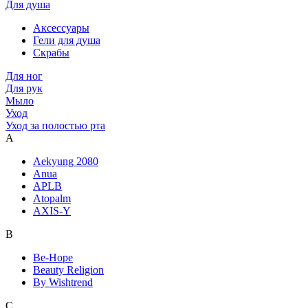
Для душа
Аксессуары
Гели для душа
Скрабы
Для ног
Для рук
Мыло
Уход
Уход за полостью рта
A
Aekyung 2080
Anua
APLB
Atopalm
AXIS-Y
B
Be-Hope
Beauty Religion
By Wishtrend
C