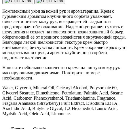
клубничного
сорбета
Комплексный уход за кожей рук и ароматерапия. Крем с
Consly
гурманским ароматом клубничного сорбета увлажняет,
Dessert
смягчает и питает кожу рук, возвращает ей гладкость и
Time
предотвращает обезвоживание. Надежно устраняет сухость и
Strawberry
шелушения и создает на поверхности кожи защитный барьер,
Sorbet
оберегающий ее от вредного воздействия окружающей среды.
Hand
Благодаря легкой шелковистой текстуре крем быстро
Cream
впитывается, без чувства липкости. Крем сохраняет красоту и
(100
молодость ваших рук, а аромат клубничного сорбета
мл
поднимает настроение.
Нанесите небольшое количество крема на чистую кожу рук
массирующими движениями. Повторите по мере
необходимости.
Water, Glycerin, Mineral Oil, Cetearyl Alcohol, Polysorbate 60,
Glyceryl Stearate, Dimethicone, Petrolatum, Palmitic Acid, Stearic
Acid, Carbomer, Phenoxyethanol, Triethanolamine, Fragrance,
Fragaria Ananassa (Strawberry) Fruit Extract, Disodium EDTA,
Arachidic Acid, Butylene Glycol, 1,2-Hexanediol, Lauric Acid,
Myristic Acid, Oleic Acid, Limonene.
Бренд
Consly