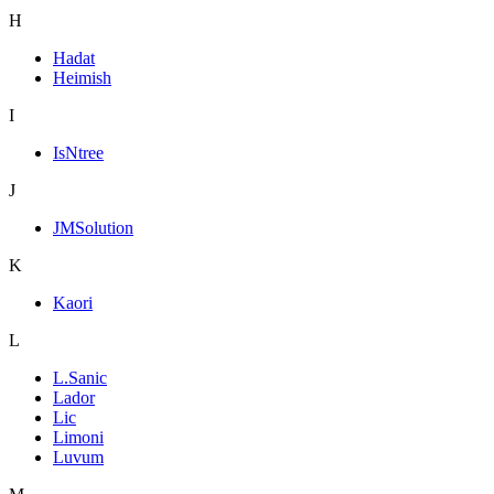
H
Hadat
Heimish
I
IsNtree
J
JMSolution
K
Kaori
L
L.Sanic
Lador
Lic
Limoni
Luvum