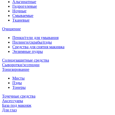
Альгинатные
Гидрогелевые
Ночные
Смываемые
Тканевые
Очищение
Пенки/гели для умывания
Пилинги/скрабы/пэды
Средства для снятия макияжа
Энзимные пудры
Солнцезащитные средства
Сыворотки/эссенции
Тонизирование
Мисты
Пэды
Тонеры
Точечные средства
Аксессуары
База под макияж
Для глаз