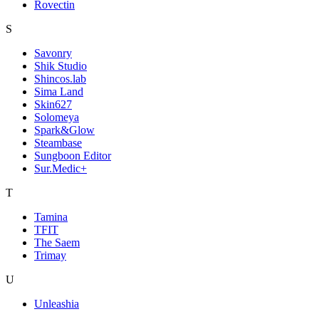
Rovectin
S
Savonry
Shik Studio
Shincos.lab
Sima Land
Skin627
Solomeya
Spark&Glow
Steambase
Sungboon Editor
Sur.Medic+
T
Tamina
TFIT
The Saem
Trimay
U
Unleashia