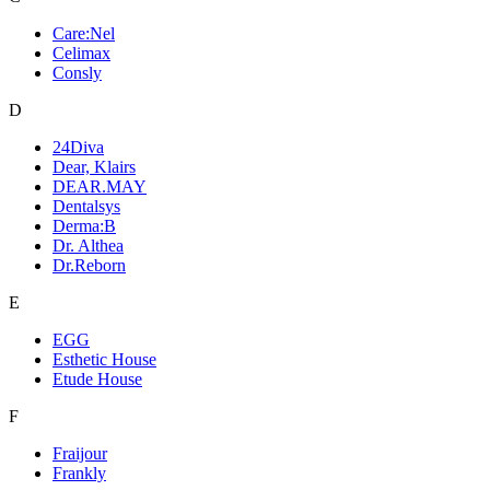
Care:Nel
Celimax
Consly
D
24Diva
Dear, Klairs
DEAR.MAY
Dentalsys
Derma:B
Dr. Althea
Dr.Reborn
E
EGG
Esthetic House
Etude House
F
Fraijour
Frankly