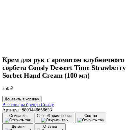
Крем для рук с ароматом клубничного
сорбета Consly Dessert Time Strawberry
Sorbet Hand Cream (100 мл)
250
₽
Количество
Добавить в корзину
товара
Все товары бренда
Consly
Крем
Артикул: 8809446656633
для
Описание
Способ применения
Состав
рук
с
Детали
Отзывы
ароматом