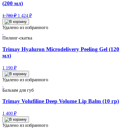
(200 мл)
Первоначальная
Текущая
1 780
₽
1 424
₽
цена
цена:
составляла
1
Удалено из избранного
1
424 ₽.
780 ₽.
Пилинг-скатка
Trimay Hyaluron Microdelivery Peeling Gel (120
мл)
1 190
₽
Удалено из избранного
Бальзам для губ
Trimay Volufiline Deep Volume Lip Balm (10 гр)
1 400
₽
Удалено из избранного