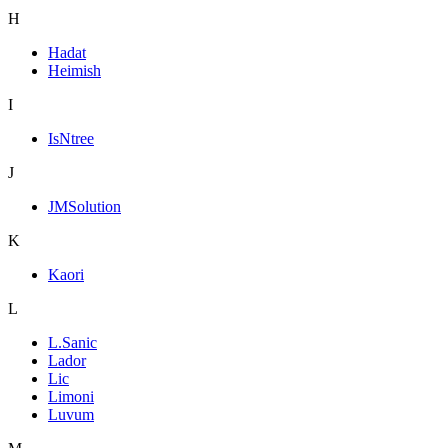
H
Hadat
Heimish
I
IsNtree
J
JMSolution
K
Kaori
L
L.Sanic
Lador
Lic
Limoni
Luvum