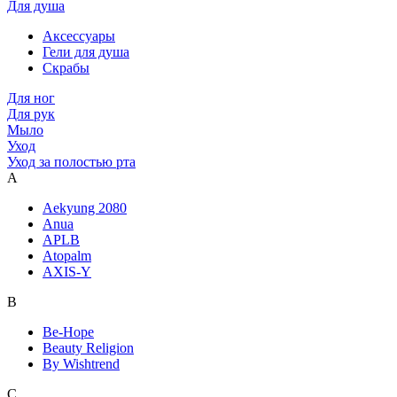
Для душа
Аксессуары
Гели для душа
Скрабы
Для ног
Для рук
Мыло
Уход
Уход за полостью рта
A
Aekyung 2080
Anua
APLB
Atopalm
AXIS-Y
B
Be-Hope
Beauty Religion
By Wishtrend
C