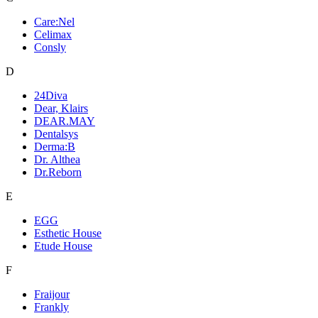
Care:Nel
Celimax
Consly
D
24Diva
Dear, Klairs
DEAR.MAY
Dentalsys
Derma:B
Dr. Althea
Dr.Reborn
E
EGG
Esthetic House
Etude House
F
Fraijour
Frankly