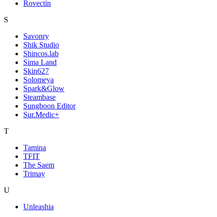
Rovectin
S
Savonry
Shik Studio
Shincos.lab
Sima Land
Skin627
Solomeya
Spark&Glow
Steambase
Sungboon Editor
Sur.Medic+
T
Tamina
TFIT
The Saem
Trimay
U
Unleashia