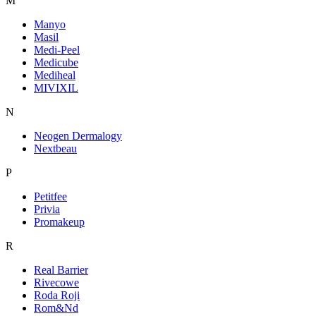
M
Manyo
Masil
Medi-Peel
Medicube
Mediheal
MIVIXIL
N
Neogen Dermalogy
Nextbeau
P
Petitfee
Privia
Promakeup
R
Real Barrier
Rivecowe
Roda Roji
Rom&Nd