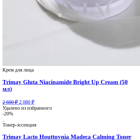
Крем для лица
Trimay Gluta Niacinamide Bright Up Cream (50
мл)
Первоначальная
Текущая
2 600
₽
2 080
₽
цена
цена:
Удалено из избранного
составляла
2
-20%
2
080 ₽.
600 ₽.
Тонер-эссенция
Trimay Lacto Houttuynia Madeca Calming Toner