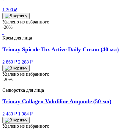
1 200
₽
Удалено из избранного
-20%
Крем для лица
Trimay Spicule Tox Active Daily Cream (40 мл)
Первоначальная
Текущая
2 860
₽
2 288
₽
цена
цена:
составляла
2
Удалено из избранного
2
288 ₽.
-20%
860 ₽.
Сыворотка для лица
Trimay Collagen Volufiline Ampoule (50 мл)
Первоначальная
Текущая
2 480
₽
1 984
₽
цена
цена:
составляла
1
Удалено из избранного
2
984 ₽.