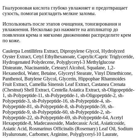
Гиалуроновая кислота глубоко увлажняет и предотвращает
сухость, помогая разгладить мелкие заломы.
Использовать после этапов очищения, тонизирования и
увлажнения. Несколько раз нажмите на аппликатор до
появления крема и мягкими движениями распределите крем
по коже.
Caulerpa Lentillifera Extract, Dipropylene Glycol, Hydrolyzed
Oyster Extract, Cetyl Ethylhexanoate, Caprylic/Capric Triglyceride,
Hydrogenated Polydecene, Polyglyceryl-3 Methylglucose
Distearate, Niacinamide, Cetearyl Alcohol, Squalane, 1,2-
Hexanediol, Water, Betaine, Glyceryl Stearate, Vinyl Dimethicone,
Panthenol, Butylene Glycol, Glycerin, Hippophae Rhamnoides
Fruit Extract, Camellia Sinensis Leaf Extract, Castanea Crenata
(Chestnut) Shell Extract, Centella Asiatica Extract, sh-Oligopeptide-
1, sh-Polypeptide-11, sh-Polypeptide-1, sh-Oligopeptide-2, sh-
Polypeptide-3, sh-Polypeptide-16, sh-Polypeptide-4, sh-
Polypeptide-81, sh-Polypeptide-8, sh-Polypeptide-59, sh-
Polypeptide-9, sh-Polypeptide-60, sh-Polypeptide-2, sh-
Polypeptide-22, sh-Polypeptide-69, sh-Polypeptide-64, Acetyl
Hexapeptide-8, Madecassoside, Madecassic Acid, Asiaticoside,
Asiatic Acid, Rosmarinus Officinalis (Rosemary) Leaf Oil, Sodium
Hyaluronate, Carbomer, Arginine, Polyglyceryl-10 Laurate,