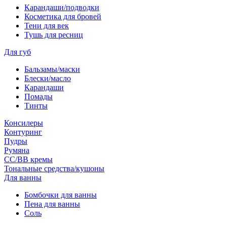
Карандаши/подводки
Косметика для бровей
Тени для век
Тушь для ресниц
Для губ
Бальзамы/маски
Блески/масло
Карандаши
Помады
Тинты
Консилеры
Контуринг
Пудры
Румяна
СС/ВВ кремы
Тональные средства/кушоны
Для ванны
Бомбочки для ванны
Пена для ванны
Соль