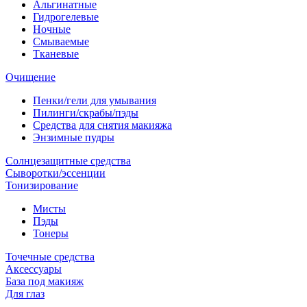
Альгинатные
Гидрогелевые
Ночные
Смываемые
Тканевые
Очищение
Пенки/гели для умывания
Пилинги/скрабы/пэды
Средства для снятия макияжа
Энзимные пудры
Солнцезащитные средства
Сыворотки/эссенции
Тонизирование
Мисты
Пэды
Тонеры
Точечные средства
Аксессуары
База под макияж
Для глаз