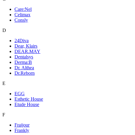
Care:Nel
Celimax
Consly
D
24Diva
Dear, Klairs
DEAR.MAY
Dentalsys
Derma:B
Dr. Althea
Dr.Reborn
E
EGG
Esthetic House
Etude House
F
Fraijour
Frankly