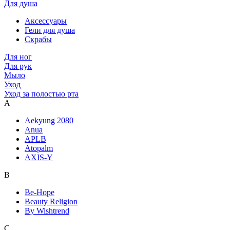
Для душа
Аксессуары
Гели для душа
Скрабы
Для ног
Для рук
Мыло
Уход
Уход за полостью рта
A
Aekyung 2080
Anua
APLB
Atopalm
AXIS-Y
B
Be-Hope
Beauty Religion
By Wishtrend
C