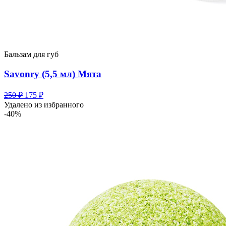
Бальзам для губ
Savonry (5,5 мл) Мята
Первоначальная
Текущая
250
₽
175
₽
цена
цена:
Удалено из избранного
составляла
175 ₽.
-40%
250 ₽.