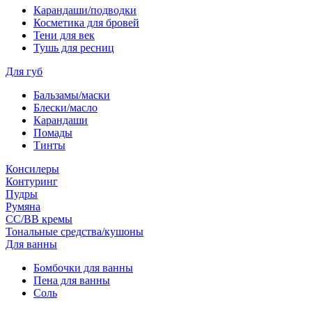
Карандаши/подводки
Косметика для бровей
Тени для век
Тушь для ресниц
Для губ
Бальзамы/маски
Блески/масло
Карандаши
Помады
Тинты
Консилеры
Контуринг
Пудры
Румяна
СС/ВВ кремы
Тональные средства/кушоны
Для ванны
Бомбочки для ванны
Пена для ванны
Соль