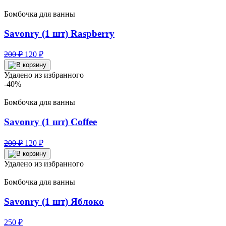
Бомбочка для ванны
Savonry (1 шт) Raspberry
Первоначальная
Текущая
200
₽
120
₽
цена
цена:
составляла
120 ₽.
Удалено из избранного
200 ₽.
-40%
Бомбочка для ванны
Savonry (1 шт) Coffee
Первоначальная
Текущая
200
₽
120
₽
цена
цена:
составляла
120 ₽.
Удалено из избранного
200 ₽.
Бомбочка для ванны
Savonry (1 шт) Яблоко
250
₽