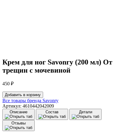
Крем для ног Savonry (200 мл) От
трещин с мочевиной
450
₽
Количество
Добавить в корзину
товара
Все товары бренда
Savonry
Крем
Артикул: 4610442042009
для
Описание
Состав
Детали
ног
Savonry
Отзывы
(200
мл)