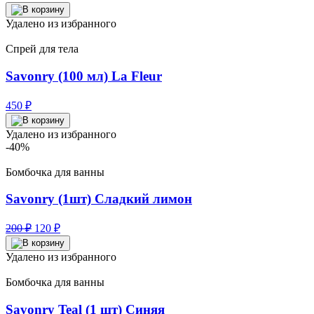
Удалено из избранного
Спрей для тела
Savonry (100 мл) La Fleur
450
₽
Удалено из избранного
-40%
Бомбочка для ванны
Savonry (1шт) Сладкий лимон
Первоначальная
Текущая
200
₽
120
₽
цена
цена:
составляла
120 ₽.
Удалено из избранного
200 ₽.
Бомбочка для ванны
Savonry Teal (1 шт) Синяя