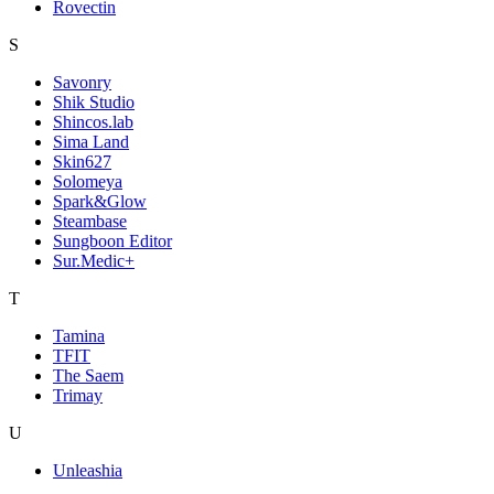
Rovectin
S
Savonry
Shik Studio
Shincos.lab
Sima Land
Skin627
Solomeya
Spark&Glow
Steambase
Sungboon Editor
Sur.Medic+
T
Tamina
TFIT
The Saem
Trimay
U
Unleashia