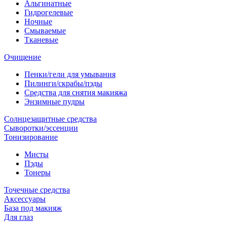
Альгинатные
Гидрогелевые
Ночные
Смываемые
Тканевые
Очищение
Пенки/гели для умывания
Пилинги/скрабы/пэды
Средства для снятия макияжа
Энзимные пудры
Солнцезащитные средства
Сыворотки/эссенции
Тонизирование
Мисты
Пэды
Тонеры
Точечные средства
Аксессуары
База под макияж
Для глаз