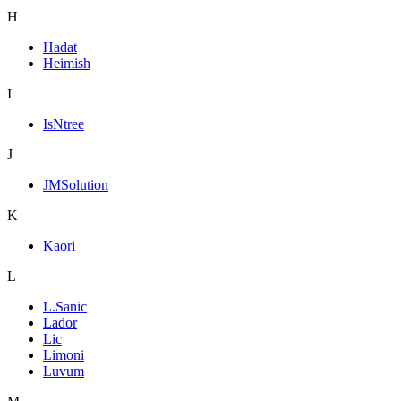
H
Hadat
Heimish
I
IsNtree
J
JMSolution
K
Kaori
L
L.Sanic
Lador
Lic
Limoni
Luvum