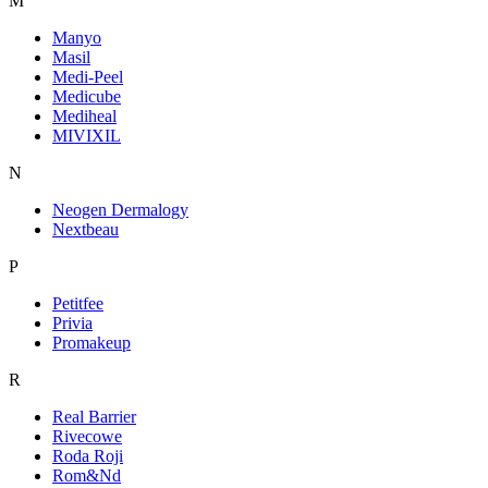
M
Manyo
Masil
Medi-Peel
Medicube
Mediheal
MIVIXIL
N
Neogen Dermalogy
Nextbeau
P
Petitfee
Privia
Promakeup
R
Real Barrier
Rivecowe
Roda Roji
Rom&Nd