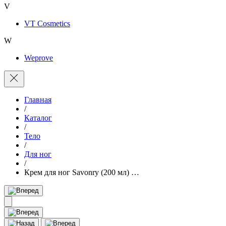
V
VT Cosmetics
W
Weprove
Главная
/
Каталог
/
Тело
/
Для ног
/
Крем для ног Savonry (200 мл) …