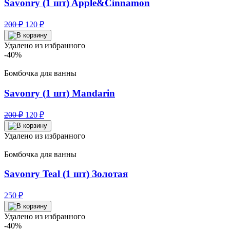
Savonry (1 шт) Apple&Cinnamon
Первоначальная
Текущая
200
₽
120
₽
цена
цена:
составляла
120 ₽.
Удалено из избранного
200 ₽.
-40%
Бомбочка для ванны
Savonry (1 шт) Mandarin
Первоначальная
Текущая
200
₽
120
₽
цена
цена:
составляла
120 ₽.
Удалено из избранного
200 ₽.
Бомбочка для ванны
Savonry Teal (1 шт) Золотая
250
₽
Удалено из избранного
-40%