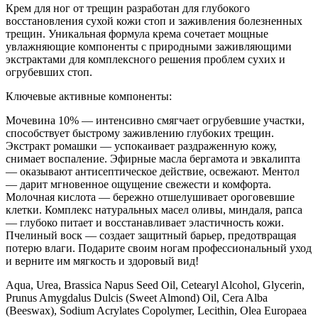
От
Крем для ног от трещин разработан для глубокого
трещин
восстановления сухой кожи стоп и заживления болезненных
с
трещин. Уникальная формула крема сочетает мощные
мочевиной
увлажняющие компоненты с природными заживляющими
экстрактами для комплексного решения проблем сухих и
огрубевших стоп.
Ключевые активные компоненты:
Мочевина 10% — интенсивно смягчает огрубевшие участки,
способствует быстрому заживлению глубоких трещин.
Экстракт ромашки — успокаивает раздраженную кожу,
снимает воспаление. Эфирные масла бергамота и эвкалипта
— оказывают антисептическое действие, освежают. Ментол
— дарит мгновенное ощущение свежести и комфорта.
Молочная кислота — бережно отшелушивает ороговевшие
клетки. Комплекс натуральных масел оливы, миндаля, рапса
— глубоко питает и восстанавливает эластичность кожи.
Пчелиный воск — создает защитный барьер, предотвращая
потерю влаги. Подарите своим ногам профессиональный уход
и верните им мягкость и здоровый вид!
Aqua, Urea, Brassica Napus Seed Oil, Cetearyl Alcohol, Glycerin,
Prunus Amygdalus Dulcis (Sweet Almond) Oil, Cera Alba
(Beeswax), Sodium Acrylates Copolymer, Lecithin, Olea Europaea